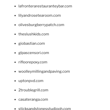
lafronterarestauranteybar.com
lilyandrosetearoom.com
olivesburgberrypatch.com
theslushkids.com
giobastian.com
glpascensori.com
rifloorepoxy.com
woolleymillingandpaving.com
uptonpvd.com
2troublegrill.com
casateranga.com
sticksandstonesstudiooh.com