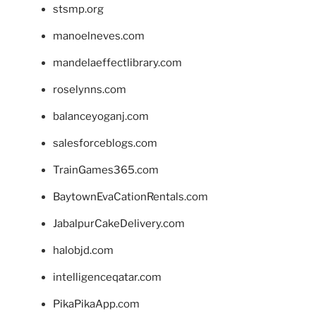
stsmp.org
manoelneves.com
mandelaeffectlibrary.com
roselynns.com
balanceyoganj.com
salesforceblogs.com
TrainGames365.com
BaytownEvaCationRentals.com
JabalpurCakeDelivery.com
halobjd.com
intelligenceqatar.com
PikaPikaApp.com