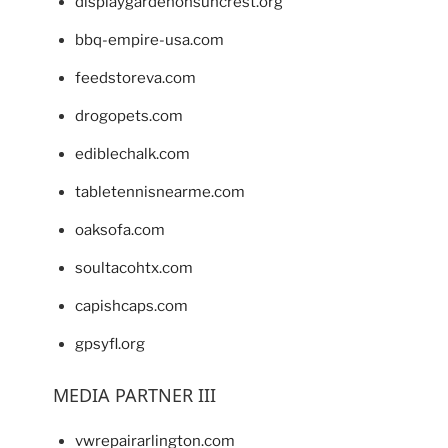
displaygardenonsuncrest.org
bbq-empire-usa.com
feedstoreva.com
drogopets.com
ediblechalk.com
tabletennisnearme.com
oaksofa.com
soultacohtx.com
capishcaps.com
gpsyfl.org
MEDIA PARTNER III
vwrepairarlington.com