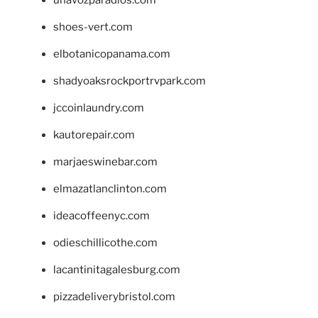
shoes-vert.com
elbotanicopanama.com
shadyoaksrockportrvpark.com
jccoinlaundry.com
kautorepair.com
marjaeswinebar.com
elmazatlanclinton.com
ideacoffeenyc.com
odieschillicothe.com
lacantinitagalesburg.com
pizzadeliverybristol.com