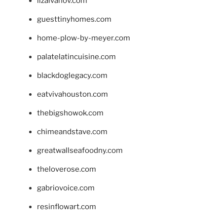
lizaivanov.com
guesttinyhomes.com
home-plow-by-meyer.com
palatelatincuisine.com
blackdoglegacy.com
eatvivahouston.com
thebigshowok.com
chimeandstave.com
greatwallseafoodny.com
theloverose.com
gabriovoice.com
resinflowart.com