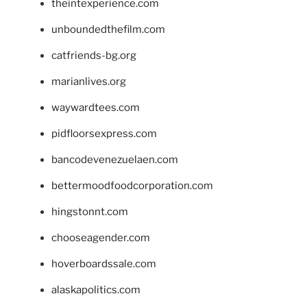
theintexperience.com
unboundedthefilm.com
catfriends-bg.org
marianlives.org
waywardtees.com
pidfloorsexpress.com
bancodevenezuelaen.com
bettermoodfoodcorporation.com
hingstonnt.com
chooseagender.com
hoverboardssale.com
alaskapolitics.com