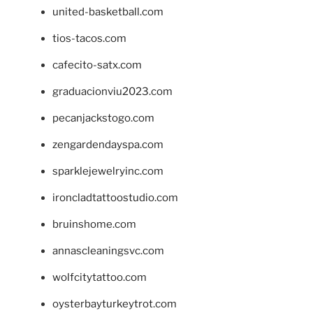
united-basketball.com
tios-tacos.com
cafecito-satx.com
graduacionviu2023.com
pecanjackstogo.com
zengardendayspa.com
sparklejewelryinc.com
ironcladtattoostudio.com
bruinshome.com
annascleaningsvc.com
wolfcitytattoo.com
oysterbayturkeytrot.com