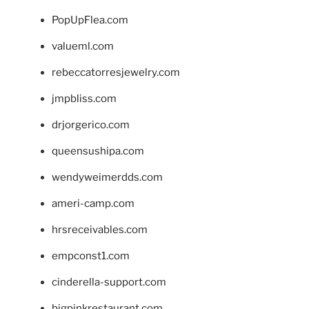
PopUpFlea.com
valueml.com
rebeccatorresjewelry.com
jmpbliss.com
drjorgerico.com
queensushipa.com
wendyweimerdds.com
ameri-camp.com
hrsreceivables.com
empconst1.com
cinderella-support.com
bigpinkrestaurant.com