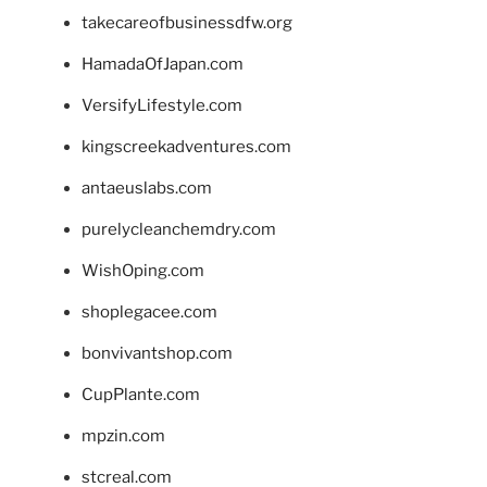
takecareofbusinessdfw.org
HamadaOfJapan.com
VersifyLifestyle.com
kingscreekadventures.com
antaeuslabs.com
purelycleanchemdry.com
WishOping.com
shoplegacee.com
bonvivantshop.com
CupPlante.com
mpzin.com
stcreal.com