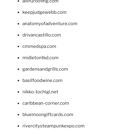
allin1roofing.com
keepjudgewebb.com
anatomyofadventure.com
drivancastillo.com
cmmedspa.com
midletontkd.com
gardensandgrills.com
basilfoodwine.com
nikko-tochigi.net
caribbean-corner.com
bluemoongiftcards.com
rivercitysteampunkexpo.com