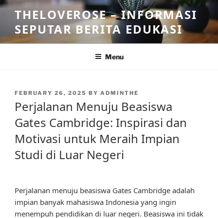
Skip
THELOVEROSE – INFORMASI
to
SEPUTAR BERITA EDUKASI
content
Menu
POSTED
FEBRUARY 26, 2025
BY
ADMINTHE
ON
Perjalanan Menuju Beasiswa
Gates Cambridge: Inspirasi dan
Motivasi untuk Meraih Impian
Studi di Luar Negeri
Perjalanan menuju beasiswa Gates Cambridge adalah
impian banyak mahasiswa Indonesia yang ingin
menempuh pendidikan di luar negeri. Beasiswa ini tidak