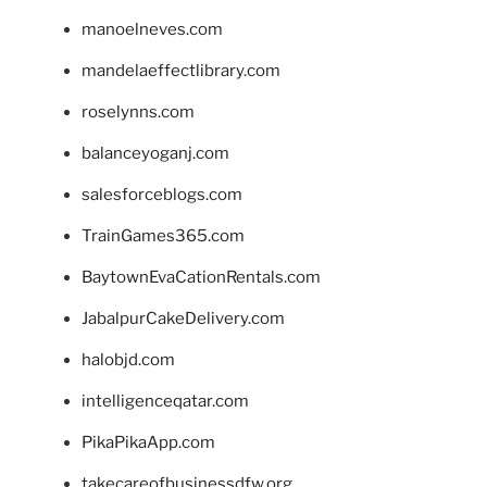
manoelneves.com
mandelaeffectlibrary.com
roselynns.com
balanceyoganj.com
salesforceblogs.com
TrainGames365.com
BaytownEvaCationRentals.com
JabalpurCakeDelivery.com
halobjd.com
intelligenceqatar.com
PikaPikaApp.com
takecareofbusinessdfw.org