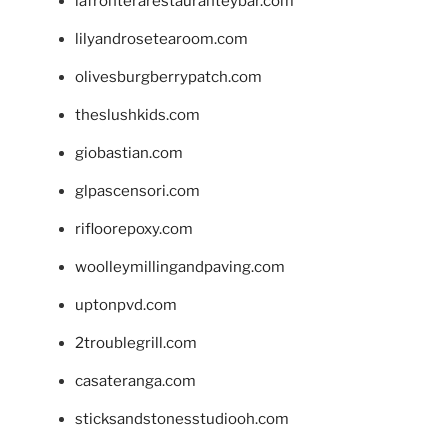
lafronterarestauranteybar.com
lilyandrosetearoom.com
olivesburgberrypatch.com
theslushkids.com
giobastian.com
glpascensori.com
rifloorepoxy.com
woolleymillingandpaving.com
uptonpvd.com
2troublegrill.com
casateranga.com
sticksandstonesstudiooh.com