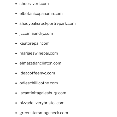
shoes-vert.com
elbotanicopanama.com
shadyoaksrockportrvpark.com
jccoinlaundry.com
kautorepair.com
marjaeswinebar.com
elmazatlanclinton.com
ideacoffeenyc.com
odieschillicothe.com
lacantinitagalesburg.com
pizzadeliverybristol.com
greenstarsmogcheck.com