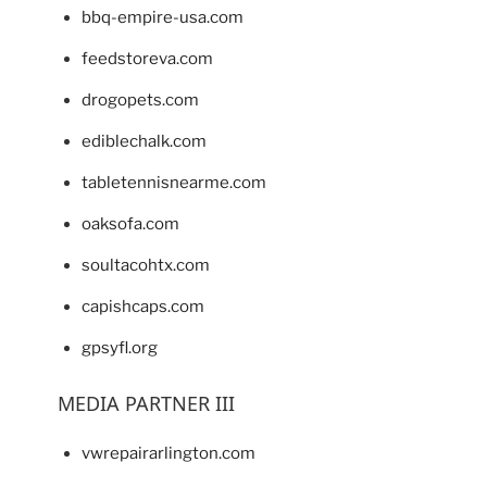
bbq-empire-usa.com
feedstoreva.com
drogopets.com
ediblechalk.com
tabletennisnearme.com
oaksofa.com
soultacohtx.com
capishcaps.com
gpsyfl.org
MEDIA PARTNER III
vwrepairarlington.com