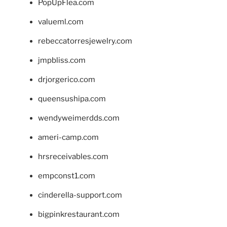
PopUpFlea.com
valueml.com
rebeccatorresjewelry.com
jmpbliss.com
drjorgerico.com
queensushipa.com
wendyweimerdds.com
ameri-camp.com
hrsreceivables.com
empconst1.com
cinderella-support.com
bigpinkrestaurant.com