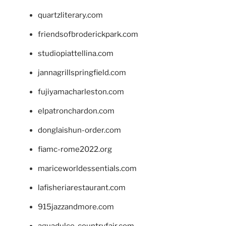
quartzliterary.com
friendsofbroderickpark.com
studiopiattellina.com
jannagrillspringfield.com
fujiyamacharleston.com
elpatronchardon.com
donglaishun-order.com
fiamc-rome2022.org
mariceworldessentials.com
lafisheriarestaurant.com
915jazzandmore.com
aguadulce-countryfair.com