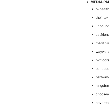
MEDIA PA
okhealt
theinte
unbound
catfrien
marianli
wayward
pidfloo
bancode
betterm
hingsto
choosea
hoverbo