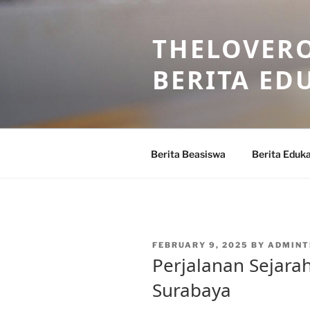
Skip
to
THELOVERO
content
BERITA ED
Berita Beasiswa
Berita Eduka
POSTED
FEBRUARY 9, 2025
BY
ADMINT
ON
Perjalanan Sejara
Surabaya