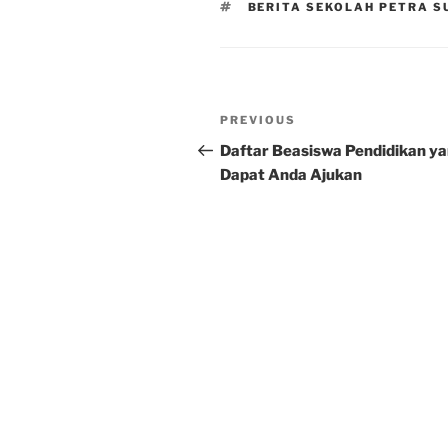
TAGS
BERITA SEKOLAH PETRA 
Post
Previous
PREVIOUS
navigation
Post
Daftar Beasiswa Pendidikan y
Dapat Anda Ajukan