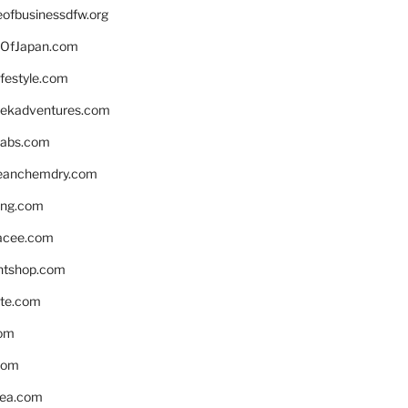
eofbusinessdfw.org
OfJapan.com
ifestyle.com
eekadventures.com
labs.com
leanchemdry.com
ing.com
acee.com
ntshop.com
te.com
om
com
ea.com