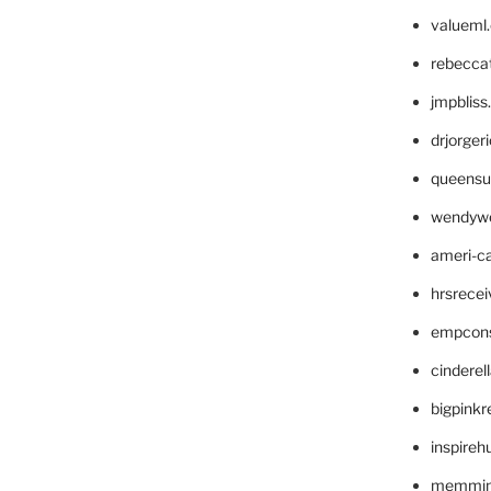
valueml
rebecca
jmpblis
drjorger
queensu
wendyw
ameri-
hrsrece
empcon
cinderel
bigpinkr
inspireh
memming