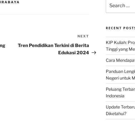
Search
SURABAYA
for:
RECENT POST
NEXT
Next
KIP Kuliah: Pr
Post
ang
Tren Pendidikan Terkini di Berita
Tinggi yang M
Edukasi 2024
Cara Mendapat
Panduan Lengk
Negeri untuk 
Peluang Terba
Indonesia
Update Terbaru
Diketahui?