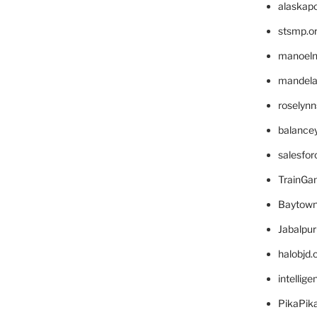
alaskapo
stsmp.o
manoel
mandelae
roselyn
balance
salesfo
TrainG
Baytown
Jabalpu
halobjd
intellig
PikaPik