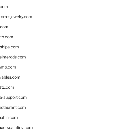
.com
torresjewelry.com
s.com
ico.com
shipa.com
eimerdds.com
camp.com
ivables.com
st1.com
la-support.com
estaurant.com
uahin.com
erspainting.com