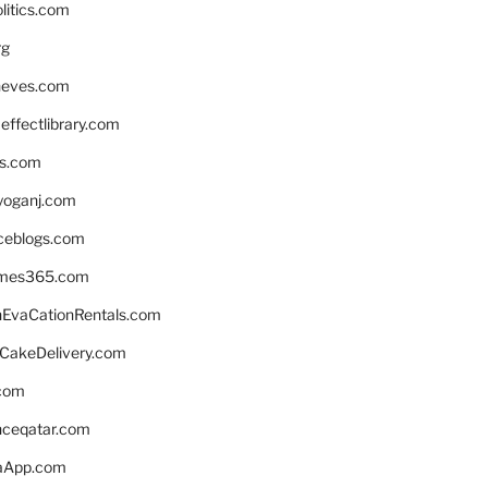
litics.com
rg
neves.com
ffectlibrary.com
ns.com
yoganj.com
rceblogs.com
ames365.com
EvaCationRentals.com
rCakeDelivery.com
.com
enceqatar.com
aApp.com