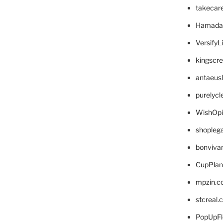
takecar
Hamada
VersifyL
kingscr
antaeus
purelyc
WishOp
shopleg
bonviva
CupPlan
mpzin.c
stcreal.
PopUpFl