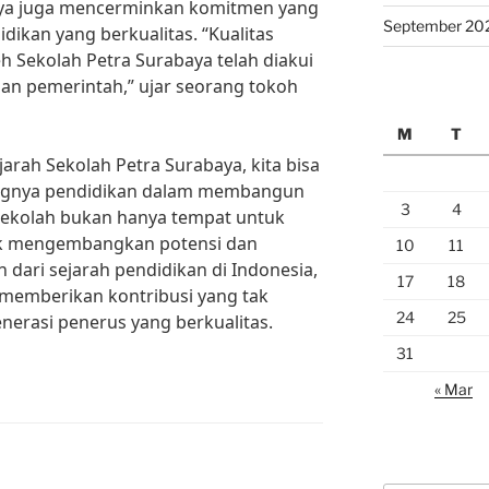
aya juga mencerminkan komitmen yang
September 20
ikan yang berkualitas. “Kualitas
h Sekolah Petra Surabaya telah diakui
dan pemerintah,” ujar seorang tokoh
M
T
arah Sekolah Petra Surabaya, kita bisa
tingnya pendidikan dalam membangun
3
4
 Sekolah bukan hanya tempat untuk
tuk mengembangkan potensi dan
10
11
n dari sejarah pendidikan di Indonesia,
17
18
 memberikan kontribusi yang tak
24
25
nerasi penerus yang berkualitas.
31
« Mar