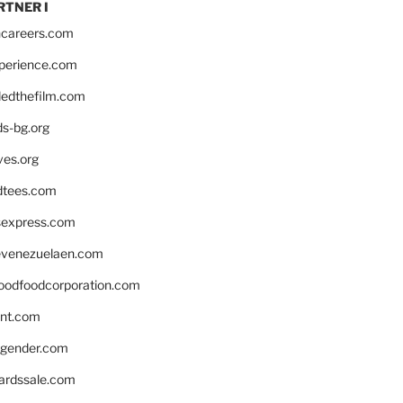
RTNER I
hcareers.com
xperience.com
edthefilm.com
ds-bg.org
ves.org
tees.com
rsexpress.com
venezuelaen.com
oodfoodcorporation.com
nnt.com
gender.com
ardssale.com