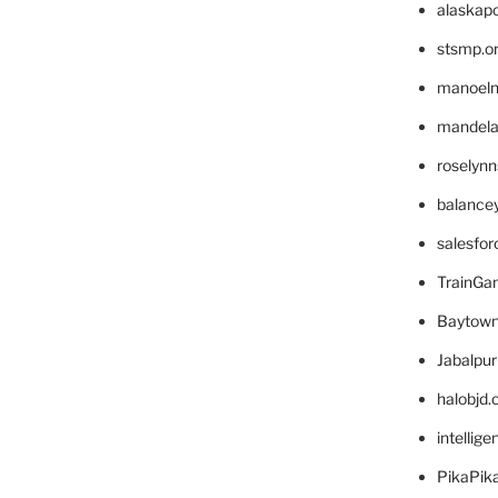
alaskapo
stsmp.o
manoel
mandelae
roselyn
balance
salesfo
TrainG
Baytown
Jabalpu
halobjd
intellig
PikaPik