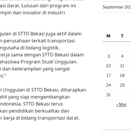
si darat. Lulusan dari program ini
September 20
mpin dan inovator di industri
gulan di STTD Bekasi juga aktif dalam
M
T
-perusahaan terkait transportasi
ngusaha di bidang logistik,
kerja sama dengan STTD Bekasi dalam
3
4
hasiswa Program Studi Unggulan.
10
11
 dan keterampilan yang sangat
i.”
17
18
24
25
 Unggulan di STTD Bekasi, diharapkan
31
 ahli yang siap mengembangkan
 Indonesia. STTD Bekasi terus
« Mar
an pendidikan berkualitas dan
 kerja di bidang transportasi darat.