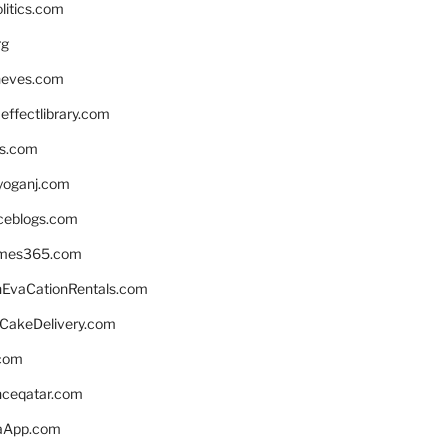
litics.com
rg
neves.com
ffectlibrary.com
ns.com
yoganj.com
rceblogs.com
ames365.com
EvaCationRentals.com
rCakeDelivery.com
.com
enceqatar.com
aApp.com