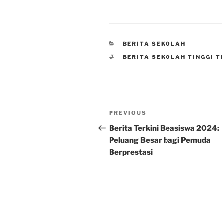
CATEGORIES
BERITA SEKOLAH
TAGS
BERITA SEKOLAH TINGGI 
Post
Previous
PREVIOUS
navigation
Post
Berita Terkini Beasiswa 2024:
Peluang Besar bagi Pemuda
Berprestasi