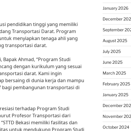
January 2026
December 20
si pendidikan tinggi yang memiliki
September 20
dang Transportasi Darat. Program
 untuk menyiapkan tenaga ahli yang
August 2025
g transportasi darat.
July 2025
i, Bapak Ahmad, “Program Studi
June 2025
ancang dengan kurikulum yang sesuai
nsportasi darat. Kami ingin
March 2025
ap bersaing di dunia kerja dan mampu
February 2025
f bagi pembangunan transportasi di
January 2025
December 20
resiasi terhadap Program Studi
urut Profesor Transportasi dari
November 20
, “STTD Bekasi memiliki fasilitas dan
October 2024
litas untuk mendukung Program Studi