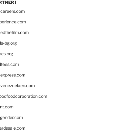
RTNER I
hcareers.com
xperience.com
edthefilm.com
ds-bg.org
ves.org
tees.com
rsexpress.com
venezuelaen.com
oodfoodcorporation.com
nnt.com
gender.com
ardssale.com