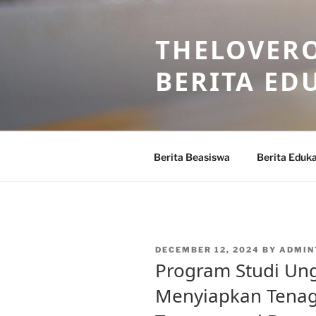
Skip
to
THELOVERO
content
BERITA ED
Berita Beasiswa
Berita Eduka
POSTED
DECEMBER 12, 2024
BY
ADMIN
ON
Program Studi Ung
Menyiapkan Tenaga