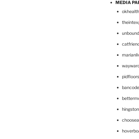
MEDIA PA
okhealt
theinte
unbound
catfrien
marianli
wayward
pidfloo
bancode
betterm
hingsto
choosea
hoverbo