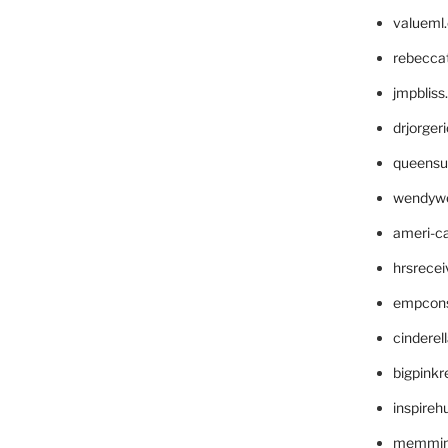
valueml
rebecca
jmpblis
drjorger
queensu
wendyw
ameri-
hrsrece
empcon
cinderel
bigpinkr
inspireh
memming