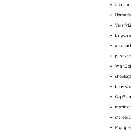
takecar
Hamada
VersifyL
kingscr
antaeus
purelyc
WishOp
shopleg
bonviva
CupPlan
mpzin.c
stcreal.
PopUpFl