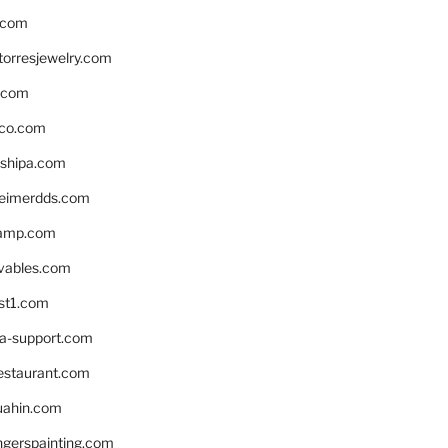
.com
torresjewelry.com
s.com
ico.com
shipa.com
eimerdds.com
camp.com
ivables.com
st1.com
la-support.com
estaurant.com
uahin.com
erspainting.com