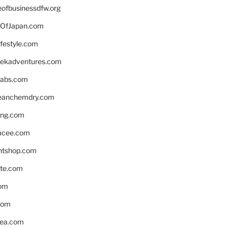
eofbusinessdfw.org
OfJapan.com
ifestyle.com
eekadventures.com
labs.com
leanchemdry.com
ing.com
acee.com
ntshop.com
te.com
om
com
ea.com