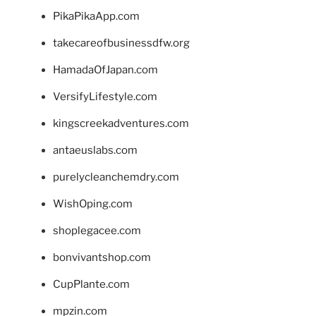
PikaPikaApp.com
takecareofbusinessdfw.org
HamadaOfJapan.com
VersifyLifestyle.com
kingscreekadventures.com
antaeuslabs.com
purelycleanchemdry.com
WishOping.com
shoplegacee.com
bonvivantshop.com
CupPlante.com
mpzin.com