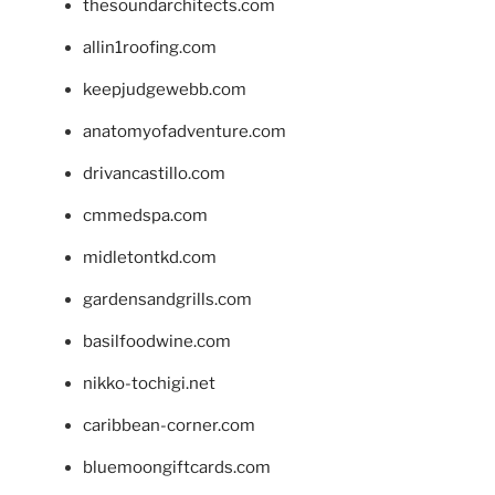
thesoundarchitects.com
allin1roofing.com
keepjudgewebb.com
anatomyofadventure.com
drivancastillo.com
cmmedspa.com
midletontkd.com
gardensandgrills.com
basilfoodwine.com
nikko-tochigi.net
caribbean-corner.com
bluemoongiftcards.com