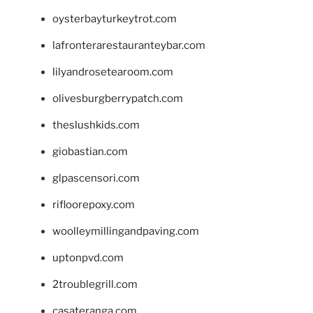
oysterbayturkeytrot.com
lafronterarestauranteybar.com
lilyandrosetearoom.com
olivesburgberrypatch.com
theslushkids.com
giobastian.com
glpascensori.com
rifloorepoxy.com
woolleymillingandpaving.com
uptonpvd.com
2troublegrill.com
casateranga.com