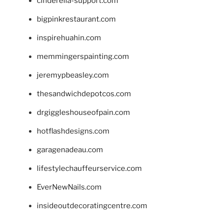
cinderella-support.com
bigpinkrestaurant.com
inspirehuahin.com
memmingerspainting.com
jeremypbeasley.com
thesandwichdepotcos.com
drgiggleshouseofpain.com
hotflashdesigns.com
garagenadeau.com
lifestylechauffeurservice.com
EverNewNails.com
insideoutdecoratingcentre.com