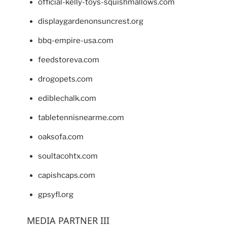
official-kelly-toys-squishmallows.com
displaygardenonsuncrest.org
bbq-empire-usa.com
feedstoreva.com
drogopets.com
ediblechalk.com
tabletennisnearme.com
oaksofa.com
soultacohtx.com
capishcaps.com
gpsyfl.org
MEDIA PARTNER III