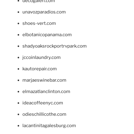
decogaleri.com
unavozparadios.com
shoes-vert.com
elbotanicopanama.com
shadyoaksrockportrvpark.com
jccoinlaundry.com
kautorepair.com
marjaeswinebar.com
elmazatlanclinton.com
ideacoffeenyc.com
odieschillicothe.com
lacantinitagalesburg.com