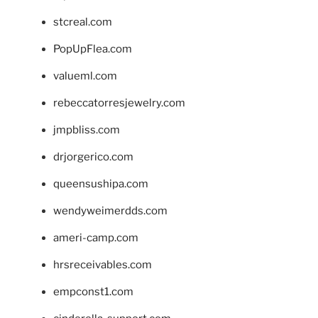
stcreal.com
PopUpFlea.com
valueml.com
rebeccatorresjewelry.com
jmpbliss.com
drjorgerico.com
queensushipa.com
wendyweimerdds.com
ameri-camp.com
hrsreceivables.com
empconst1.com