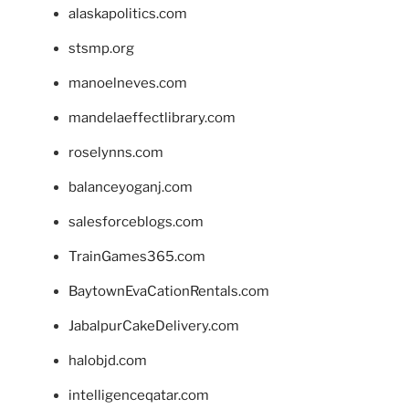
alaskapolitics.com
stsmp.org
manoelneves.com
mandelaeffectlibrary.com
roselynns.com
balanceyoganj.com
salesforceblogs.com
TrainGames365.com
BaytownEvaCationRentals.com
JabalpurCakeDelivery.com
halobjd.com
intelligenceqatar.com