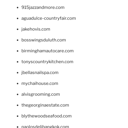
915jazzandmore.com
aguadulce-countryfair.com
jakehovis.com
bosswingsduluth.com
birminghamautocare.com
tonyscountrykitchen.com
jbellasnailspa.com
mychaihouse.com
alvisgrooming.com
thegeorginaestate.com
blythewoodseafood.com
paolosdelibangkok.com