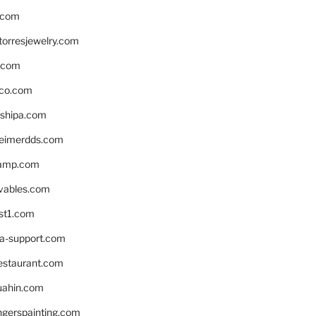
.com
torresjewelry.com
s.com
ico.com
shipa.com
eimerdds.com
camp.com
ivables.com
st1.com
la-support.com
estaurant.com
uahin.com
erspainting.com