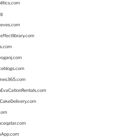
litics.com
rg
neves.com
ffectlibrary.com
ns.com
yoganj.com
rceblogs.com
ames365.com
EvaCationRentals.com
rCakeDelivery.com
.com
enceqatar.com
aApp.com