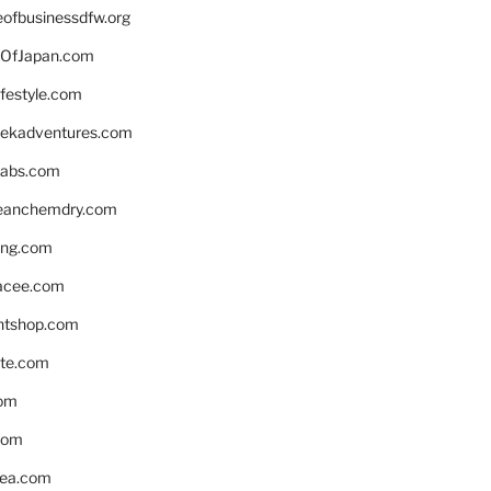
eofbusinessdfw.org
OfJapan.com
ifestyle.com
eekadventures.com
labs.com
leanchemdry.com
ing.com
acee.com
ntshop.com
te.com
om
com
ea.com