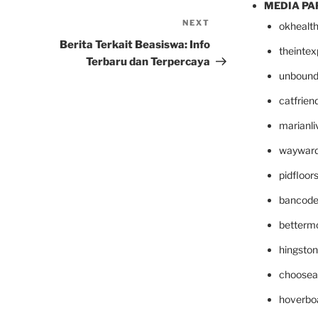
MEDIA PA
NEXT
Next
okhealt
Post
Berita Terkait Beasiswa: Info
theinte
Terbaru dan Terpercaya
unbound
catfrien
marianli
wayward
pidfloo
bancode
betterm
hingsto
choosea
hoverbo