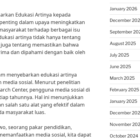
January 2026
barkan Edukasi Artinya kepada
December 20
 penting dalam upaya meningkatkan
asyarakat terhadap berbagai isu
September 20
ukasi artinya tidak hanya tentang
August 2025
i juga tentang memastikan bahwa
erima dan dipahami dengan baik oleh
July 2025
June 2025
alam menyebarkan edukasi artinya
March 2025
media sosial. Menurut penelitian
arch Center, pengguna media sosial di
February 2025
tiap tahunnya. Hal ini menunjukkan
January 2025
 salah satu alat yang efektif dalam
a masyarakat luas.
December 20
November 20
owo, seorang pakar pendidikan,
manfaatkan media sosial, kita dapat
October 2024