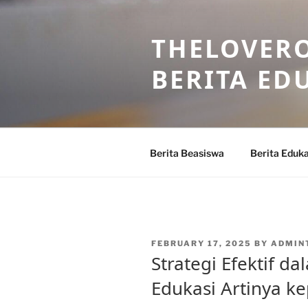
Skip
to
THELOVERO
content
BERITA ED
Berita Beasiswa
Berita Eduka
POSTED
FEBRUARY 17, 2025
BY
ADMIN
ON
Strategi Efektif 
Edukasi Artinya k