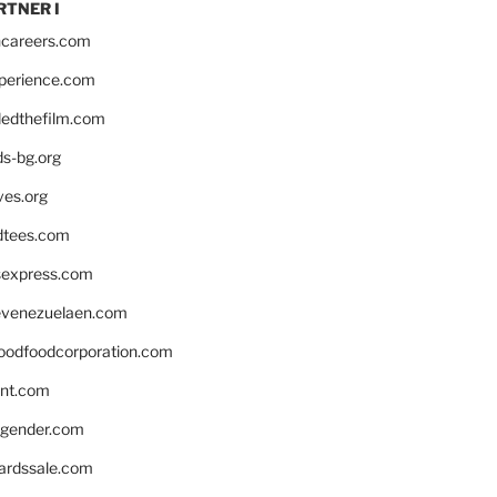
RTNER I
hcareers.com
xperience.com
edthefilm.com
ds-bg.org
ves.org
tees.com
rsexpress.com
venezuelaen.com
oodfoodcorporation.com
nnt.com
gender.com
ardssale.com