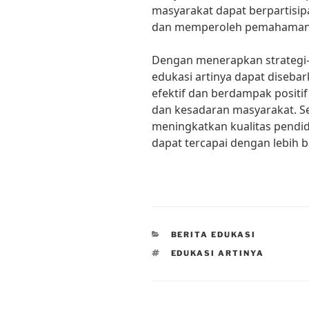
masyarakat dapat berpartisip
dan memperoleh pemahaman 
Dengan menerapkan strategi-st
edukasi artinya dapat diseba
efektif dan berdampak posit
dan kesadaran masyarakat. S
meningkatkan kualitas pendi
dapat tercapai dengan lebih b
CATEGORIES
BERITA EDUKASI
TAGS
EDUKASI ARTINYA