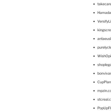
takecar
Hamada
VersifyL
kingscr
antaeus
purelyc
WishOp
shopleg
bonviva
CupPlan
mpzin.c
stcreal.
PopUpFl