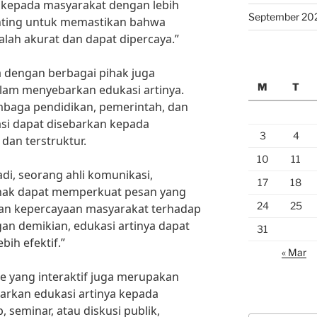
 kepada masyarakat dengan lebih
September 20
enting untuk memastikan bahwa
alah akurat dan dapat dipercaya.”
a dengan berbagai pihak juga
M
T
alam menyebarkan edukasi artinya.
mbaga pendidikan, pemerintah, dan
asi dapat disebarkan kepada
3
4
dan terstruktur.
10
11
i, seorang ahli komunikasi,
17
18
pihak dapat memperkuat pesan yang
24
25
an kepercayaan masyarakat terhadap
gan demikian, edukasi artinya dapat
31
ih efektif.”
« Mar
e yang interaktif juga merupakan
barkan edukasi artinya kepada
 seminar, atau diskusi publik,