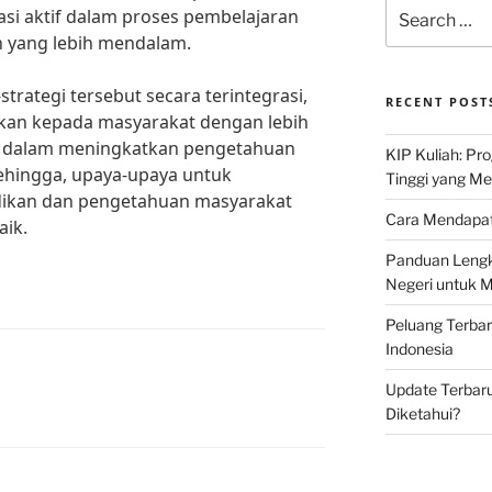
Search
asi aktif dalam proses pembelajaran
for:
yang lebih mendalam.
rategi tersebut secara terintegrasi,
RECENT POST
rkan kepada masyarakat dengan lebih
if dalam meningkatkan pengetahuan
KIP Kuliah: Pr
ehingga, upaya-upaya untuk
Tinggi yang M
dikan dan pengetahuan masyarakat
Cara Mendapat
aik.
Panduan Lengk
Negeri untuk 
Peluang Terba
Indonesia
Update Terbaru
Diketahui?