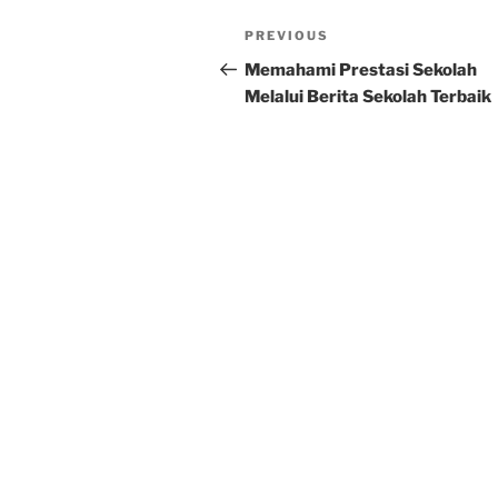
Post
Previous
PREVIOUS
navigation
Post
Memahami Prestasi Sekolah
Melalui Berita Sekolah Terbaik