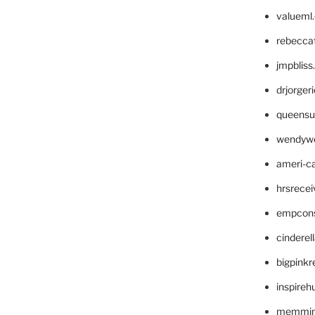
valueml
rebecca
jmpblis
drjorger
queensu
wendyw
ameri-
hrsrece
empcon
cinderel
bigpinkr
inspireh
memming