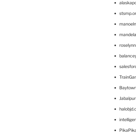
alaskapo
stsmp.o
manoel
mandelae
roselyn
balance
salesfo
TrainG
Baytown
Jabalpu
halobjd
intellig
PikaPik