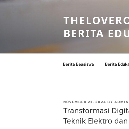
Skip
to
THELOVERO
content
BERITA ED
Berita Beasiswa
Berita Eduka
POSTED
NOVEMBER 21, 2024
BY
ADMIN
ON
Transformasi Digit
Teknik Elektro dan