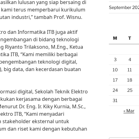
ilkan lulusan yang siap bersaing di
September 20
itu, kami terus memperbarui kurikulum
tan industri,” tambah Prof. Wisnu.
tro dan Informatika ITB juga aktif
M
T
engembangan di bidang teknologi
ng Riyanto Trilaksono, M.Eng., Ketua
ika ITB, “Kami memiliki berbagai
3
4
 pengembangan teknologi digital,
T), big data, dan kecerdasan buatan
10
11
17
18
24
25
masi digital, Sekolah Teknik Elektro
lakukan kerjasama dengan berbagai
31
Menurut Dr. Eng. Ir. Kiky Kurnia, M.Sc.,
« Mar
lektro ITB, “Kami menyadari
 stakeholder eksternal untuk
lum dan riset kami dengan kebutuhan