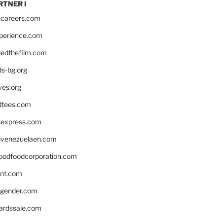
RTNER I
hcareers.com
xperience.com
edthefilm.com
ds-bg.org
ves.org
tees.com
rsexpress.com
venezuelaen.com
oodfoodcorporation.com
nnt.com
gender.com
ardssale.com