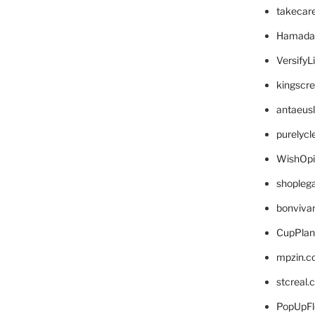
takecar
Hamada
VersifyL
kingscr
antaeus
purelyc
WishOp
shopleg
bonviva
CupPlan
mpzin.c
stcreal.
PopUpFl