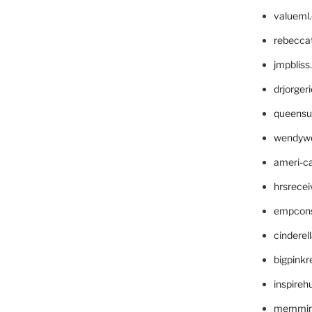
valueml
rebecca
jmpblis
drjorger
queensu
wendyw
ameri-
hrsrece
empcon
cinderel
bigpinkr
inspireh
memming