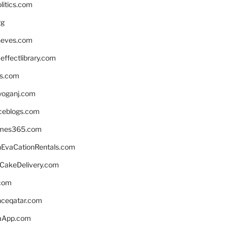
litics.com
rg
neves.com
ffectlibrary.com
ns.com
yoganj.com
rceblogs.com
ames365.com
EvaCationRentals.com
rCakeDelivery.com
.com
enceqatar.com
aApp.com