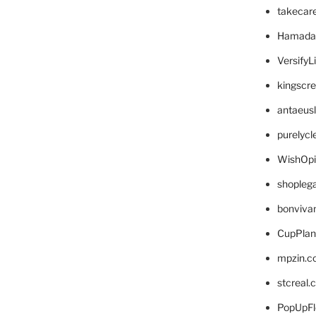
takecar
Hamada
VersifyL
kingscr
antaeus
purelyc
WishOp
shopleg
bonviva
CupPlan
mpzin.c
stcreal.
PopUpFl