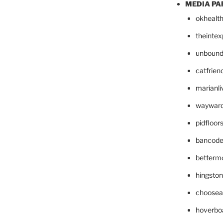
MEDIA PA
okhealt
theinte
unbound
catfrien
marianli
wayward
pidfloo
bancode
betterm
hingsto
choosea
hoverbo