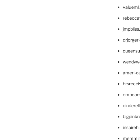
valueml
rebecca
jmpblis
drjorger
queensu
wendyw
ameri-
hrsrece
empcon
cinderel
bigpinkr
inspireh
memming