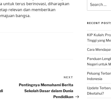
Search
a untuk terus berinovasi, diharapkan
for:
tetap relevan dan memberikan
kemajuan bangsa.
RECENT POST
KIP Kuliah: Pr
Tinggi yang M
Cara Mendapat
Panduan Lengk
Negeri untuk 
Peluang Terba
NEXT
Next
Indonesia
Post
a
Pentingnya Memahami Berita
Update Terbaru
di
Sekolah Dasar dalam Dunia
Diketahui?
Pendidikan