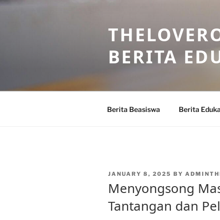
Skip
to
THELOVERO
content
BERITA ED
Berita Beasiswa
Berita Eduka
POSTED
JANUARY 8, 2025
BY
ADMINTH
ON
Menyongsong Mas
Tantangan dan Pel