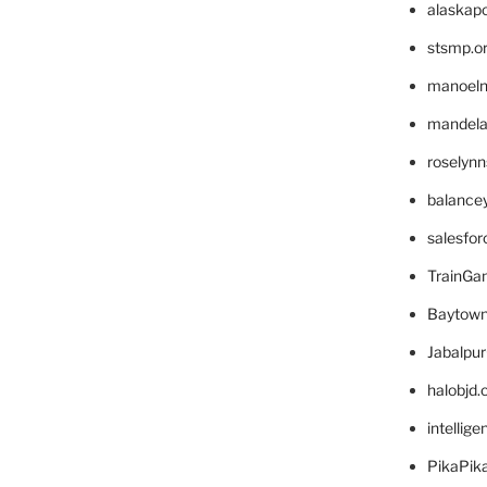
alaskapo
stsmp.o
manoel
mandelae
roselyn
balance
salesfo
TrainG
Baytown
Jabalpu
halobjd
intellig
PikaPik