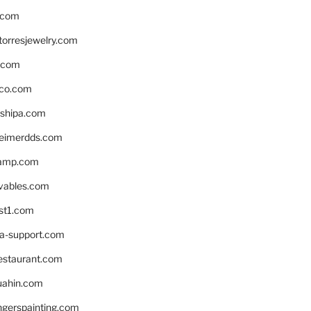
.com
torresjewelry.com
s.com
ico.com
shipa.com
eimerdds.com
camp.com
ivables.com
st1.com
la-support.com
estaurant.com
uahin.com
erspainting.com