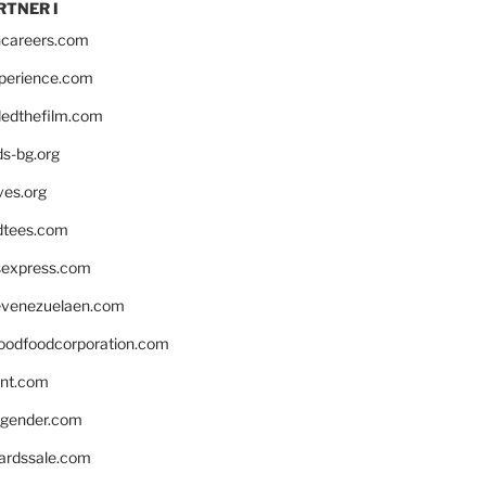
RTNER I
hcareers.com
xperience.com
edthefilm.com
ds-bg.org
ves.org
tees.com
rsexpress.com
venezuelaen.com
oodfoodcorporation.com
nnt.com
gender.com
ardssale.com