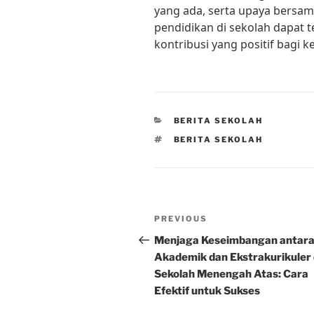
yang ada, serta upaya bersam
pendidikan di sekolah dapat 
kontribusi yang positif bagi 
CATEGORIES
BERITA SEKOLAH
TAGS
BERITA SEKOLAH
Post
Previous
PREVIOUS
navigation
Post
Menjaga Keseimbangan antar
Akademik dan Ekstrakurikuler 
Sekolah Menengah Atas: Cara
Efektif untuk Sukses