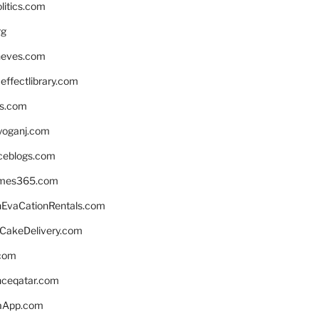
litics.com
rg
neves.com
ffectlibrary.com
ns.com
yoganj.com
rceblogs.com
ames365.com
EvaCationRentals.com
rCakeDelivery.com
.com
enceqatar.com
aApp.com