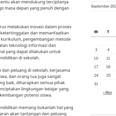
ni tentu akan mendukung terciptanya
September 20
api masa depan yang penuh dengan
erus melakukan inovasi dalam proses
M
T
 ketertinggalan dan memanfaatkan
n kurikulum, pengembangan metode
tan teknologi informasi dan
3
4
al yang dapat dilakukan untuk
didikan di sekolah.
10
11
17
18
dan peluang di sekolah, kerjasama
24
25
iswa, dan orang tua juga sangat
ang baik, diharapkan semua pihak
31
nciptakan lingkungan belajar yang
« Mar
kembangan potensi siswa.
ndidikan memang bukanlah hal yang
ran akan tantangan dan peluang