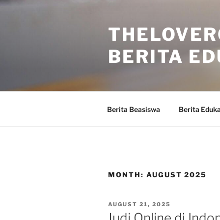
Skip
to
THELOVER
content
BERITA ED
Berita Beasiswa
Berita Eduka
MONTH:
AUGUST 2025
POSTED
AUGUST 21, 2025
ON
Judi Online di Indo