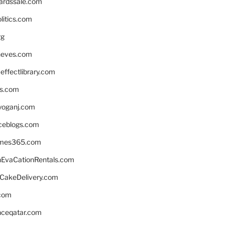
ardssale.com
litics.com
rg
neves.com
ffectlibrary.com
ns.com
yoganj.com
rceblogs.com
ames365.com
EvaCationRentals.com
rCakeDelivery.com
.com
enceqatar.com