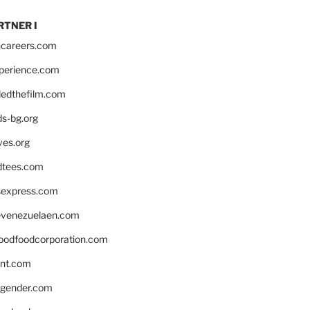
RTNER I
hcareers.com
xperience.com
edthefilm.com
ds-bg.org
ves.org
tees.com
rsexpress.com
venezuelaen.com
oodfoodcorporation.com
nnt.com
gender.com