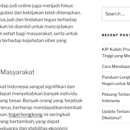
p judi online juga menjadi fokus
Search
ulasi dan kebijakan telah diterapkan,
for:
us judi dan tindakan tegas terhadap
gkah ini diambil untuk menciptakan
n sehat bagi masyarakat, serta untuk
RECENT POS
terhadap kejahatan siber yang
KIP Kuliah: Pr
Tinggi yang M
Cara Mendapat
 Masyarakat
Panduan Lengk
Negeri untuk 
at Indonesia sangat signifikan dan
 dapat menyebabkan banyak individu
Peluang Terba
yang besar. Banyak orang yang terjebak
Indonesia
enerus, berharap mendapatkan kembali
Update Terbaru
kan.
togel hongkong
ini seringkali
Diketahui?
yang bertambah, yang dapat
eluarga dan stabilitas ekonomi