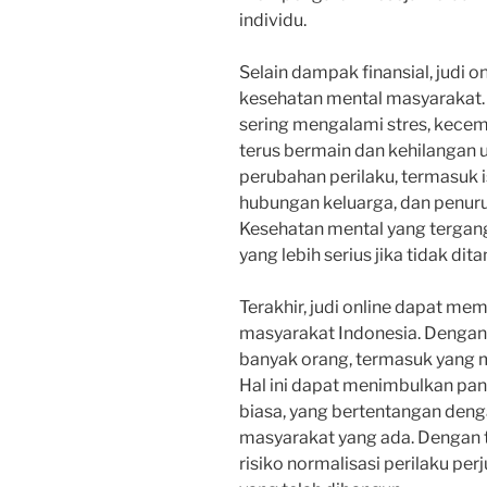
individu.
Selain dampak finansial, judi 
kesehatan mental masyarakat. I
sering mengalami stres, kecem
terus bermain dan kehilangan 
perubahan perilaku, termasuk i
hubungan keluarga, dan penuru
Kesehatan mental yang terga
yang lebih serius jika tidak dit
Terakhir, judi online dapat me
masyarakat Indonesia. Dengan 
banyak orang, termasuk yang ma
Hal ini dapat menimbulkan pan
biasa, yang bertentangan de
masyarakat yang ada. Dengan t
risiko normalisasi perilaku per