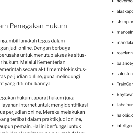
hoverbo
alaskapo
stsmp.o
lam Penegakan Hukum
manoel
engambil langkah tegas dalam
mandelae
gan judi online. Dengan berbagai
roselyn
 berusaha untuk menutup akses ke situs-
uar hukum. Melalui Kementerian
balance
emerintah secara aktif memblokir situs-
salesfo
itas perjudian online, guna melindungi
if yang ditimbulkannya.
TrainG
Baytown
negakan hukum, aparat hukum juga
layanan internet untuk mengidentifikasi
Jabalpu
us perjudian online. Mereka melakukan
halobjd
ng terlibat dalam praktik judi online,
intellig
upun pemain. Hal ini berfungsi untuk