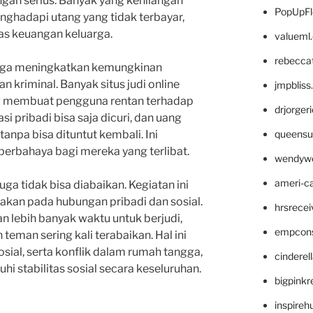
an serius. Banyak yang kehilangan
PopUpFl
nghadapi utang yang tidak terbayar,
as keuangan keluarga.
valueml
rebecca
 juga meningkatkan kemungkinan
n kriminal. Banyak situs judi online
jmpblis
yang membuat pengguna rentan terhadap
drjorger
si pribadi bisa saja dicuri, dan uang
tanpa bisa dituntut kembali. Ini
queensu
erbahaya bagi mereka yang terlibat.
wendyw
ameri-
uga tidak bisa diabaikan. Kegiatan ini
akan pada hubungan pribadi dan sosial.
hrsrece
 lebih banyak waktu untuk berjudi,
empcon
eman sering kali terabaikan. Hal ini
sial, serta konflik dalam rumah tangga,
cinderel
 stabilitas sosial secara keseluruhan.
bigpinkr
inspireh