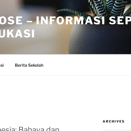
OSE – INFORMASI SE
UKASI
si
Berita Sekolah
ARCHIVES
nesia: Bahaya dan