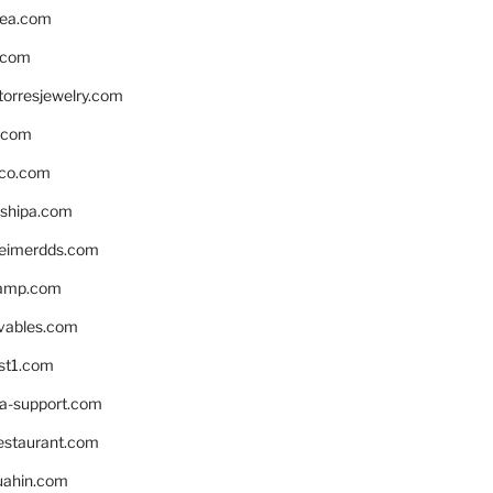
ea.com
.com
torresjewelry.com
s.com
ico.com
shipa.com
eimerdds.com
camp.com
ivables.com
st1.com
la-support.com
estaurant.com
uahin.com