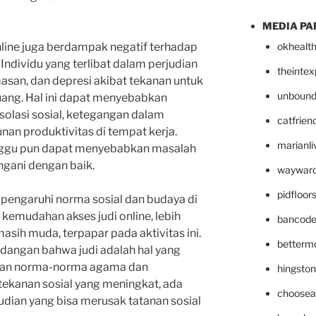
MEDIA PA
online juga berdampak negatif terhadap
okhealt
ndividu yang terlibat dalam perjudian
theinte
asan, dan depresi akibat tekanan untuk
unbound
uang. Hal ini dapat menyebabkan
solasi sosial, ketegangan dalam
catfrien
nan produktivitas di tempat kerja.
marianli
nggu pun dapat menyebabkan masalah
angani dengan baik.
wayward
pidfloo
mpengaruhi norma sosial dan budaya di
kemudahan akses judi online, lebih
bancode
sih muda, terpapar pada aktivitas ini.
betterm
dangan bahwa judi adalah hal yang
ngan norma-norma agama dan
hingsto
ekanan sosial yang meningkat, ada
choosea
judian yang bisa merusak tatanan sosial