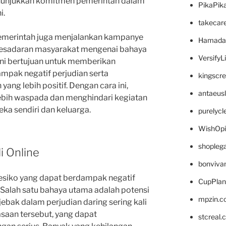
nunjukkan komitmen pemerintah dalam
PikaPik
i.
takecar
emerintah juga menjalankan kampanye
Hamada
kesadaran masyarakat mengenai bahaya
VersifyL
ini bertujuan untuk memberikan
ampak negatif perjudian serta
kingscr
yang lebih positif. Dengan cara ini,
antaeus
ebih waspada dan menghindari kegiatan
ka sendiri dan keluarga.
purelyc
WishOp
shopleg
i Online
bonviva
 resiko yang dapat berdampak negatif
CupPlan
 Salah satu bahaya utama adalah potensi
mpzin.c
ebak dalam perjudian daring sering kali
asaan tersebut, yang dapat
stcreal.