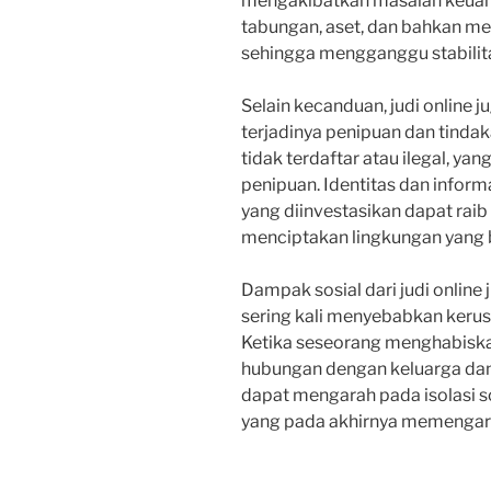
mengakibatkan masalah keuang
tabungan, aset, dan bahkan me
sehingga mengganggu stabilit
Selain kecanduan, judi online
terjadinya penipuan dan tindaka
tidak terdaftar atau ilegal, 
penipuan. Identitas dan informa
yang diinvestasikan dapat raib 
menciptakan lingkungan yang b
Dampak sosial dari judi online j
sering kali menyebabkan kerus
Ketika seseorang menghabiskan
hubungan dengan keluarga dan t
dapat mengarah pada isolasi so
yang pada akhirnya memengaruhi