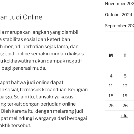
November 20
October 2024
an Judi Online
September 20
esia merupakan langkah yang diambil
stabilitas sosial dan ketertiban
h menjadi perhatian sejak lama, dan
i, judi online semakin mudah diakses
M
T
cu kekhawatiran akan dampak negatif
 bagi generasi muda.
4
5
pat bahwa judi online dapat
11
12
 sosial, termasuk kecanduan, kerugian
18
19
luarga. Selain itu, banyaknya kasus
ang terkait dengan perjudian online
25
26
Oleh karena itu, dengan melarang judi
« Jul
apat melindungi warganya dari berbagai
aktik tersebut.