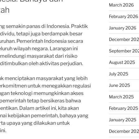
March 2026
tah
February 2026
ang semakin panas di Indonesia. Praktik
January 2026
dividu, tetapi juga berdampak besar
December 20
uruhan. Pemerintah Indonesia secara
eluruh wilayah negara. Larangan ini
September 20
melindungi masyarakat dari risiko
August 2025
 ditimbulkan oleh aktivitas perjudian.
July 2025
uk menciptakan masyarakat yang lebih
June 2025
erkomitmen untuk menegakkan regulasi
ngan teknologi memungkinkan akses
March 2025
, pemerintah tetap bersikeras bahwa
entikan. Dalam artikel ini, kita akan
February 2025
i kebijakan pemerintah, bahaya yang
January 2025
erta upaya yang dilakukan untuk
ni.
December 20