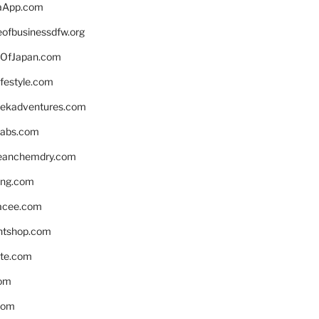
aApp.com
eofbusinessdfw.org
OfJapan.com
ifestyle.com
eekadventures.com
labs.com
leanchemdry.com
ing.com
acee.com
ntshop.com
te.com
om
com