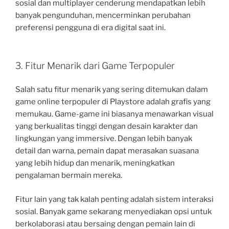
sosial dan multiplayer cenderung mendapatkan lebih
banyak pengunduhan, mencerminkan perubahan
preferensi pengguna di era digital saat ini.
3. Fitur Menarik dari Game Terpopuler
Salah satu fitur menarik yang sering ditemukan dalam
game online terpopuler di Playstore adalah grafis yang
memukau. Game-game ini biasanya menawarkan visual
yang berkualitas tinggi dengan desain karakter dan
lingkungan yang immersive. Dengan lebih banyak
detail dan warna, pemain dapat merasakan suasana
yang lebih hidup dan menarik, meningkatkan
pengalaman bermain mereka.
Fitur lain yang tak kalah penting adalah sistem interaksi
sosial. Banyak game sekarang menyediakan opsi untuk
berkolaborasi atau bersaing dengan pemain lain di