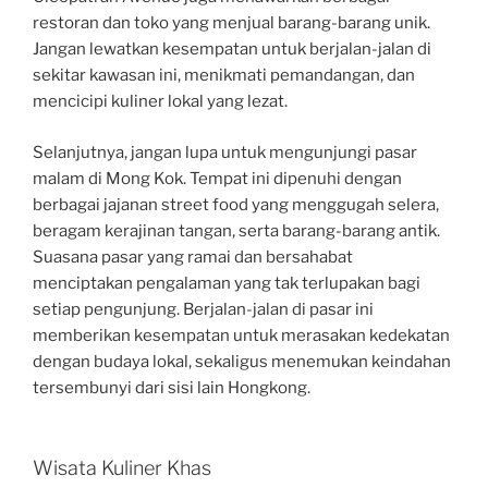
restoran dan toko yang menjual barang-barang unik.
Jangan lewatkan kesempatan untuk berjalan-jalan di
sekitar kawasan ini, menikmati pemandangan, dan
mencicipi kuliner lokal yang lezat.
Selanjutnya, jangan lupa untuk mengunjungi pasar
malam di Mong Kok. Tempat ini dipenuhi dengan
berbagai jajanan street food yang menggugah selera,
beragam kerajinan tangan, serta barang-barang antik.
Suasana pasar yang ramai dan bersahabat
menciptakan pengalaman yang tak terlupakan bagi
setiap pengunjung. Berjalan-jalan di pasar ini
memberikan kesempatan untuk merasakan kedekatan
dengan budaya lokal, sekaligus menemukan keindahan
tersembunyi dari sisi lain Hongkong.
Wisata Kuliner Khas