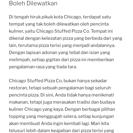
Boleh Dilewatkan
Di tengah hiruk pikuk kota Chicago, terdapat satu
tempat yang tak boleh dilewatkan oleh pencinta
kuliner, yaitu Chicago Stuffed Pizza Co. Tempat ini
dikenal dengan kelezatan pizza yang berbeda dari yang
lain, terutama pizza terisi yang menjadi andalannya.
Dengan lapisan adonan yang tebal dan isian yang
melimpah, setiap gigitan dari pizza ini memberikan
pengalaman rasa yang tiada tara.
Chicago Stuffed Pizza Co. bukan hanya sekadar
restoran, tetapi sebuah pengalaman bagi seluruh
pencinta pizza. Di sini, Anda tidak hanya menikmati
makanan, tetapi juga merasakan tradisi dan budaya
kuliner Chicago yang kaya. Dengan berbagai pilihan
topping yang menggugah selera, setiap kunjungan
akan membuat Anda ingin kembali lagi. Mari kita
telusuri lebih dalam keajaiban dari pizza terisi yang