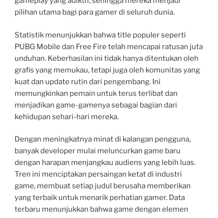
gameplay yang adiktif, sehingga mereka menjadi
pilihan utama bagi para gamer di seluruh dunia.
Statistik menunjukkan bahwa title populer seperti
PUBG Mobile dan Free Fire telah mencapai ratusan juta
unduhan. Keberhasilan ini tidak hanya ditentukan oleh
grafis yang memukau, tetapi juga oleh komunitas yang
kuat dan update rutin dari pengembang. Ini
memungkinkan pemain untuk terus terlibat dan
menjadikan game-gamenya sebagai bagian dari
kehidupan sehari-hari mereka.
Dengan meningkatnya minat di kalangan pengguna,
banyak developer mulai meluncurkan game baru
dengan harapan menjangkau audiens yang lebih luas.
Tren ini menciptakan persaingan ketat di industri
game, membuat setiap judul berusaha memberikan
yang terbaik untuk menarik perhatian gamer. Data
terbaru menunjukkan bahwa game dengan elemen