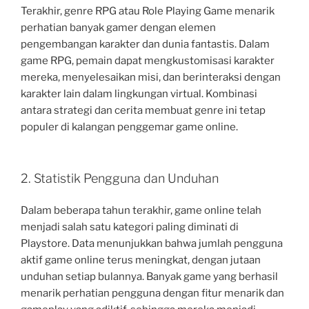
Terakhir, genre RPG atau Role Playing Game menarik
perhatian banyak gamer dengan elemen
pengembangan karakter dan dunia fantastis. Dalam
game RPG, pemain dapat mengkustomisasi karakter
mereka, menyelesaikan misi, dan berinteraksi dengan
karakter lain dalam lingkungan virtual. Kombinasi
antara strategi dan cerita membuat genre ini tetap
populer di kalangan penggemar game online.
2. Statistik Pengguna dan Unduhan
Dalam beberapa tahun terakhir, game online telah
menjadi salah satu kategori paling diminati di
Playstore. Data menunjukkan bahwa jumlah pengguna
aktif game online terus meningkat, dengan jutaan
unduhan setiap bulannya. Banyak game yang berhasil
menarik perhatian pengguna dengan fitur menarik dan