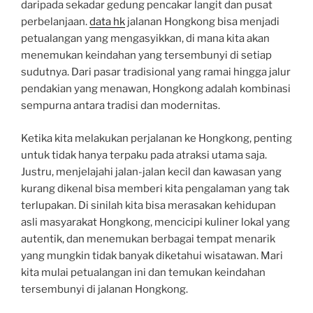
daripada sekadar gedung pencakar langit dan pusat
perbelanjaan.
data hk
jalanan Hongkong bisa menjadi
petualangan yang mengasyikkan, di mana kita akan
menemukan keindahan yang tersembunyi di setiap
sudutnya. Dari pasar tradisional yang ramai hingga jalur
pendakian yang menawan, Hongkong adalah kombinasi
sempurna antara tradisi dan modernitas.
Ketika kita melakukan perjalanan ke Hongkong, penting
untuk tidak hanya terpaku pada atraksi utama saja.
Justru, menjelajahi jalan-jalan kecil dan kawasan yang
kurang dikenal bisa memberi kita pengalaman yang tak
terlupakan. Di sinilah kita bisa merasakan kehidupan
asli masyarakat Hongkong, mencicipi kuliner lokal yang
autentik, dan menemukan berbagai tempat menarik
yang mungkin tidak banyak diketahui wisatawan. Mari
kita mulai petualangan ini dan temukan keindahan
tersembunyi di jalanan Hongkong.