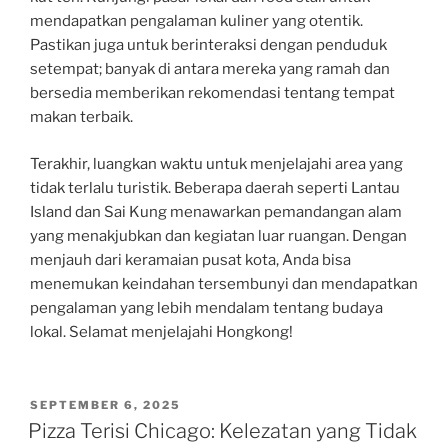
mendapatkan pengalaman kuliner yang otentik.
Pastikan juga untuk berinteraksi dengan penduduk
setempat; banyak di antara mereka yang ramah dan
bersedia memberikan rekomendasi tentang tempat
makan terbaik.
Terakhir, luangkan waktu untuk menjelajahi area yang
tidak terlalu turistik. Beberapa daerah seperti Lantau
Island dan Sai Kung menawarkan pemandangan alam
yang menakjubkan dan kegiatan luar ruangan. Dengan
menjauh dari keramaian pusat kota, Anda bisa
menemukan keindahan tersembunyi dan mendapatkan
pengalaman yang lebih mendalam tentang budaya
lokal. Selamat menjelajahi Hongkong!
POSTED
SEPTEMBER 6, 2025
ON
Pizza Terisi Chicago: Kelezatan yang Tidak