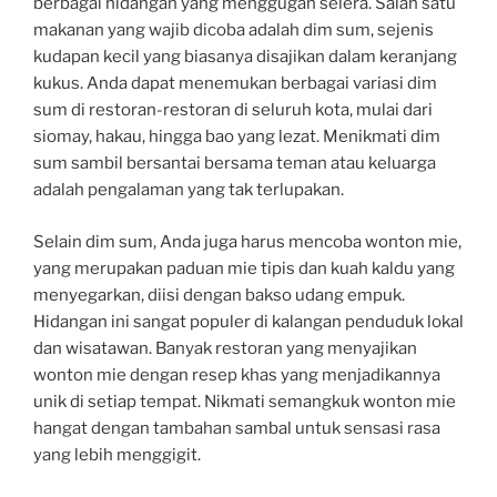
berbagai hidangan yang menggugah selera. Salah satu
makanan yang wajib dicoba adalah dim sum, sejenis
kudapan kecil yang biasanya disajikan dalam keranjang
kukus. Anda dapat menemukan berbagai variasi dim
sum di restoran-restoran di seluruh kota, mulai dari
siomay, hakau, hingga bao yang lezat. Menikmati dim
sum sambil bersantai bersama teman atau keluarga
adalah pengalaman yang tak terlupakan.
Selain dim sum, Anda juga harus mencoba wonton mie,
yang merupakan paduan mie tipis dan kuah kaldu yang
menyegarkan, diisi dengan bakso udang empuk.
Hidangan ini sangat populer di kalangan penduduk lokal
dan wisatawan. Banyak restoran yang menyajikan
wonton mie dengan resep khas yang menjadikannya
unik di setiap tempat. Nikmati semangkuk wonton mie
hangat dengan tambahan sambal untuk sensasi rasa
yang lebih menggigit.