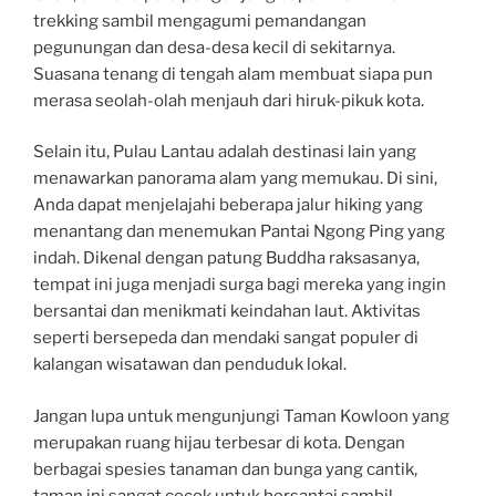
trekking sambil mengagumi pemandangan
pegunungan dan desa-desa kecil di sekitarnya.
Suasana tenang di tengah alam membuat siapa pun
merasa seolah-olah menjauh dari hiruk-pikuk kota.
Selain itu, Pulau Lantau adalah destinasi lain yang
menawarkan panorama alam yang memukau. Di sini,
Anda dapat menjelajahi beberapa jalur hiking yang
menantang dan menemukan Pantai Ngong Ping yang
indah. Dikenal dengan patung Buddha raksasanya,
tempat ini juga menjadi surga bagi mereka yang ingin
bersantai dan menikmati keindahan laut. Aktivitas
seperti bersepeda dan mendaki sangat populer di
kalangan wisatawan dan penduduk lokal.
Jangan lupa untuk mengunjungi Taman Kowloon yang
merupakan ruang hijau terbesar di kota. Dengan
berbagai spesies tanaman dan bunga yang cantik,
taman ini sangat cocok untuk bersantai sambil