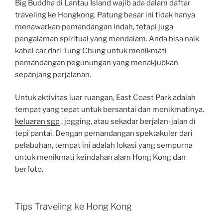
Big Buddha di Lantau Island wajib ada dalam daftar
traveling ke Hongkong. Patung besar ini tidak hanya
menawarkan pemandangan indah, tetapi juga
pengalaman spiritual yang mendalam. Anda bisa naik
kabel car dari Tung Chung untuk menikmati
pemandangan pegunungan yang menakjubkan
sepanjang perjalanan.
Untuk aktivitas luar ruangan, East Coast Park adalah
tempat yang tepat untuk bersantai dan menikmatinya.
keluaran sgp
, jogging, atau sekadar berjalan-jalan di
tepi pantai. Dengan pemandangan spektakuler dari
pelabuhan, tempat ini adalah lokasi yang sempurna
untuk menikmati keindahan alam Hong Kong dan
berfoto.
Tips Traveling ke Hong Kong