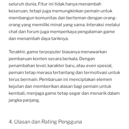
seluruh dunia. Fitur ini tidak hanya menambah
keseruan, tetapi juga memungkinkan pemain untuk
membangun komunitas dan berteman dengan orang-
orang yang memiliki minat yang sama. Interaksi melalui
chat dan forum juga memperkaya pengalaman game
dan menambah daya tariknya.
Terakhir, game terpopuler biasanya menawarkan
pembaruan konten secara berkala. Dengan
penambahan level, karakter baru, atau even spesial,
pemain tetap merasa tertantang dan termotivasi untuk
terus bermain. Pembaruan ini menciptakan elemen
kejutan dan memberikan alasan bagi pemain untuk
kembali, menjaga game tetap segar dan menarik dalam
jangka panjang.
4. Ulasan dan Rating Pengguna