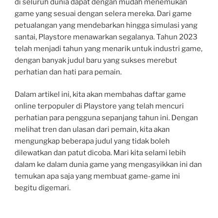
di seluruh dunia dapat dengan mudah menemukan
game yang sesuai dengan selera mereka. Dari game
petualangan yang mendebarkan hingga simulasi yang
santai, Playstore menawarkan segalanya. Tahun 2023
telah menjadi tahun yang menarik untuk industri game,
dengan banyak judul baru yang sukses merebut
perhatian dan hati para pemain.
Dalam artikel ini, kita akan membahas daftar game
online terpopuler di Playstore yang telah mencuri
perhatian para pengguna sepanjang tahun ini. Dengan
melihat tren dan ulasan dari pemain, kita akan
mengungkap beberapa judul yang tidak boleh
dilewatkan dan patut dicoba. Mari kita selami lebih
dalam ke dalam dunia game yang mengasyikkan ini dan
temukan apa saja yang membuat game-game ini
begitu digemari.