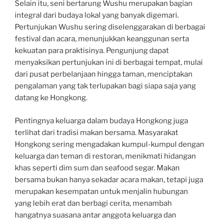
Selain itu, seni bertarung Wushu merupakan bagian
integral dari budaya lokal yang banyak digemari.
Pertunjukan Wushu sering diselenggarakan di berbagai
festival dan acara, menunjukkan keanggunan serta
kekuatan para praktisinya. Pengunjung dapat
menyaksikan pertunjukan ini di berbagai tempat, mulai
dari pusat perbelanjaan hingga taman, menciptakan
pengalaman yang tak terlupakan bagi siapa saja yang
datang ke Hongkong.
Pentingnya keluarga dalam budaya Hongkong juga
terlihat dari tradisi makan bersama. Masyarakat
Hongkong sering mengadakan kumpul-kumpul dengan
keluarga dan teman di restoran, menikmati hidangan
khas seperti dim sum dan seafood segar. Makan
bersama bukan hanya sekadar acara makan, tetapi juga
merupakan kesempatan untuk menjalin hubungan
yang lebih erat dan berbagi cerita, menambah
hangatnya suasana antar anggota keluarga dan