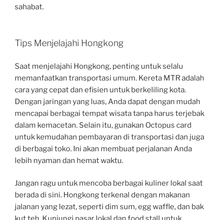
sahabat.
Tips Menjelajahi Hongkong
Saat menjelajahi Hongkong, penting untuk selalu
memanfaatkan transportasi umum. Kereta MTR adalah
cara yang cepat dan efisien untuk berkeliling kota.
Dengan jaringan yang luas, Anda dapat dengan mudah
mencapai berbagai tempat wisata tanpa harus terjebak
dalam kemacetan. Selain itu, gunakan Octopus card
untuk kemudahan pembayaran di transportasi dan juga
di berbagai toko. Ini akan membuat perjalanan Anda
lebih nyaman dan hemat waktu.
Jangan ragu untuk mencoba berbagai kuliner lokal saat
berada di sini. Hongkong terkenal dengan makanan
jalanan yang lezat, seperti dim sum, egg waffle, dan bak
kut teh. Kunjungi pasar lokal dan food stall untuk