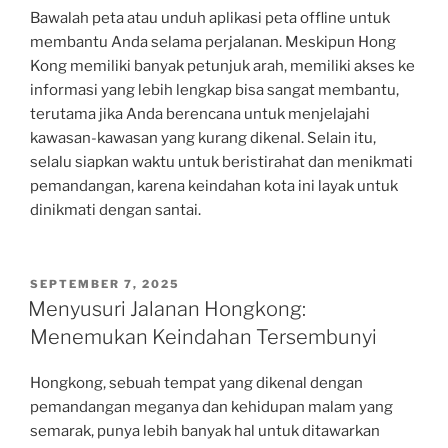
Bawalah peta atau unduh aplikasi peta offline untuk
membantu Anda selama perjalanan. Meskipun Hong
Kong memiliki banyak petunjuk arah, memiliki akses ke
informasi yang lebih lengkap bisa sangat membantu,
terutama jika Anda berencana untuk menjelajahi
kawasan-kawasan yang kurang dikenal. Selain itu,
selalu siapkan waktu untuk beristirahat dan menikmati
pemandangan, karena keindahan kota ini layak untuk
dinikmati dengan santai.
POSTED
SEPTEMBER 7, 2025
ON
Menyusuri Jalanan Hongkong:
Menemukan Keindahan Tersembunyi
Hongkong, sebuah tempat yang dikenal dengan
pemandangan meganya dan kehidupan malam yang
semarak, punya lebih banyak hal untuk ditawarkan