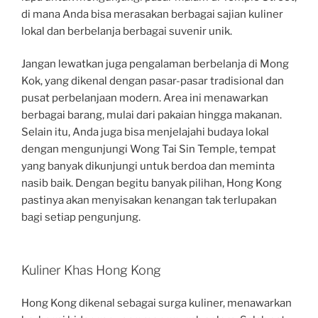
di mana Anda bisa merasakan berbagai sajian kuliner
lokal dan berbelanja berbagai suvenir unik.
Jangan lewatkan juga pengalaman berbelanja di Mong
Kok, yang dikenal dengan pasar-pasar tradisional dan
pusat perbelanjaan modern. Area ini menawarkan
berbagai barang, mulai dari pakaian hingga makanan.
Selain itu, Anda juga bisa menjelajahi budaya lokal
dengan mengunjungi Wong Tai Sin Temple, tempat
yang banyak dikunjungi untuk berdoa dan meminta
nasib baik. Dengan begitu banyak pilihan, Hong Kong
pastinya akan menyisakan kenangan tak terlupakan
bagi setiap pengunjung.
Kuliner Khas Hong Kong
Hong Kong dikenal sebagai surga kuliner, menawarkan