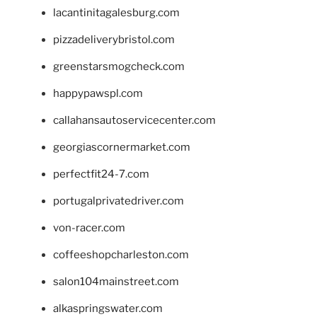
lacantinitagalesburg.com
pizzadeliverybristol.com
greenstarsmogcheck.com
happypawspl.com
callahansautoservicecenter.com
georgiascornermarket.com
perfectfit24-7.com
portugalprivatedriver.com
von-racer.com
coffeeshopcharleston.com
salon104mainstreet.com
alkaspringswater.com