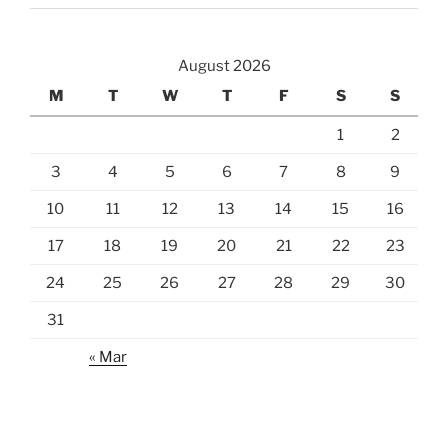
August 2026
M
T
W
T
F
S
S
1
2
3
4
5
6
7
8
9
10
11
12
13
14
15
16
17
18
19
20
21
22
23
24
25
26
27
28
29
30
31
« Mar