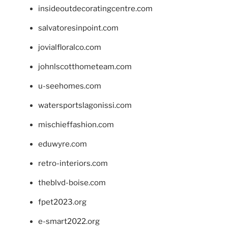
insideoutdecoratingcentre.com
salvatoresinpoint.com
jovialfloralco.com
johnlscotthometeam.com
u-seehomes.com
watersportslagonissi.com
mischieffashion.com
eduwyre.com
retro-interiors.com
theblvd-boise.com
fpet2023.org
e-smart2022.org