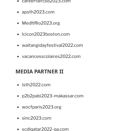
careerfaircsd2023.com
apsth2023.com
MedItRio2023.org
lcicon2023boston.com
waitangidayfestival2022.com
vacancesscolaires2022.com
MEDIA PARTNER II
isth2022.com
p2b2pabi2023-makassar.com
wocfparis2023.org
sinc2023.com
scdlqatar2022-qa.com