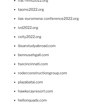
ifac-hms2022.org
taoms2022.org
iias-euromena-conference2022.org
ivd2022.org
csity2022.org
ibsarstudyabroad.com
bennusehgall.com
tsecincinnati.com
roderconstructiongroup.com
plazabatai.com
hawkscayresort.com
hellonquads.com