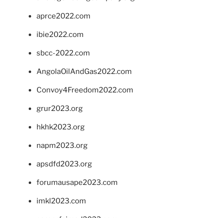
aprce2022.com
ibie2022.com
sbcc-2022.com
AngolaOilAndGas2022.com
Convoy4Freedom2022.com
grur2023.org
hkhk2023.org
napm2023.org
apsdfd2023.org
forumausape2023.com
imkl2023.com