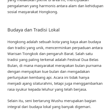
pengalaman yang harmonis antara alam dan kehidupan
sosial masyarakat Hongkong.
Budaya dan Tradisi Lokal
Hongkong adalah sebuah kota yang kaya akan budaya
dan tradisi yang unik, mencerminkan perpaduan antara
Warisan Tiongkok dan pengaruh Barat. Salah satu
tradisi yang paling terkenal adalah Festival Dua Belas
Bulan, di mana masyarakat merayakan bulan purnama
dengan menyajikan kue bulan dan mengadakan
pertunjukan kembang api. Acara ini tidak hanya
menjadi ajang silaturahmi, tetapi juga menggambarkan
rasa syukur kepada leluhur yang telah berjasa.
Selain itu, seni bertarung Wushu merupakan bagian
integral dari budaya lokal yang banyak digemari.