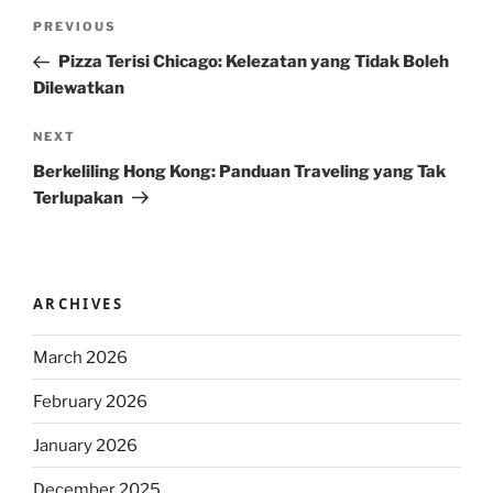
Post
Previous
PREVIOUS
navigation
Post
Pizza Terisi Chicago: Kelezatan yang Tidak Boleh
Dilewatkan
Next
NEXT
Post
Berkeliling Hong Kong: Panduan Traveling yang Tak
Terlupakan
ARCHIVES
March 2026
February 2026
January 2026
December 2025