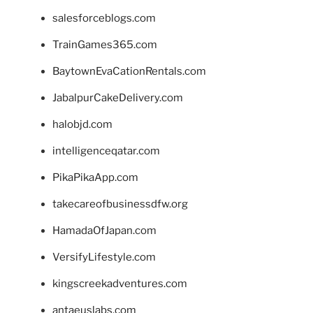
salesforceblogs.com
TrainGames365.com
BaytownEvaCationRentals.com
JabalpurCakeDelivery.com
halobjd.com
intelligenceqatar.com
PikaPikaApp.com
takecareofbusinessdfw.org
HamadaOfJapan.com
VersifyLifestyle.com
kingscreekadventures.com
antaeuslabs.com