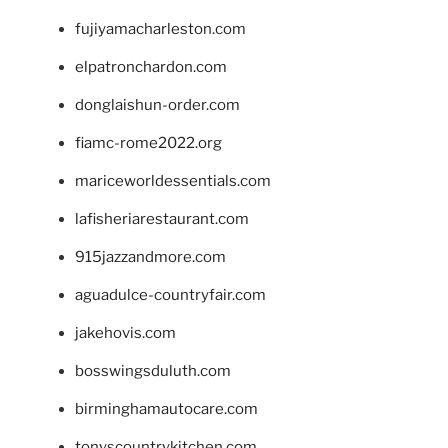
fujiyamacharleston.com
elpatronchardon.com
donglaishun-order.com
fiamc-rome2022.org
mariceworldessentials.com
lafisheriarestaurant.com
915jazzandmore.com
aguadulce-countryfair.com
jakehovis.com
bosswingsduluth.com
birminghamautocare.com
tonyscountrykitchen.com