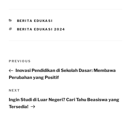
CATEGORIES
BERITA EDUKASI
TAGS
BERITA EDUKASI 2024
Post
Previous
PREVIOUS
navigation
Post
Inovasi Pendidikan di Sekolah Dasar: Membawa
Perubahan yang Positif
Next
NEXT
Post
Ingin Studi di Luar Negeri? Cari Tahu Beasiswa yang
Tersedia!