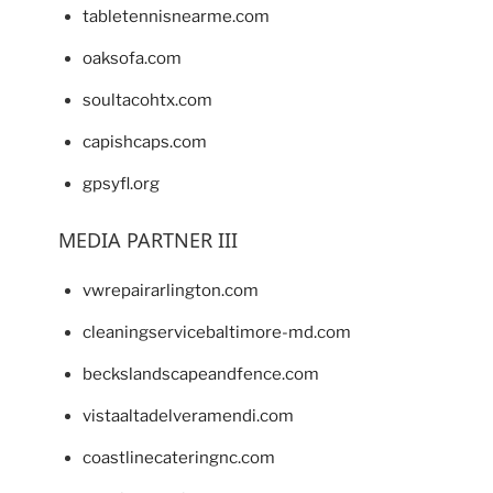
tabletennisnearme.com
oaksofa.com
soultacohtx.com
capishcaps.com
gpsyfl.org
MEDIA PARTNER III
vwrepairarlington.com
cleaningservicebaltimore-md.com
beckslandscapeandfence.com
vistaaltadelveramendi.com
coastlinecateringnc.com