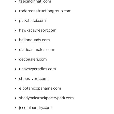
tsecincinnati.com
roderconstructiongroup.com
plazabatai.com
hawkscayresort.com
hellonquads.com
diarioanimales.com
decogaleri.com
unavozparadios.com
shoes-vert.com
elbotanicopanama.com
shadyoaksrockportrvpark.com
jccoinlaundry.com