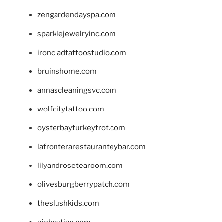
zengardendayspa.com
sparklejewelryinc.com
ironcladtattoostudio.com
bruinshome.com
annascleaningsvc.com
wolfcitytattoo.com
oysterbayturkeytrot.com
lafronterarestauranteybar.com
lilyandrosetearoom.com
olivesburgberrypatch.com
theslushkids.com
giobastian.com