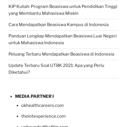
KIP Kuliah: Program Beasiswa untuk Pendidikan Tinggi
yang Membantu Mahasiswa Miskin
Cara Mendapatkan Beasiswa Kampus di Indonesia
Panduan Lengkap Mendapatkan Beasiswa Luar Negeri
untuk Mahasiswa Indonesia
Peluang Terbaru Mendapatkan Beasiswa di Indonesia
Update Terbaru Soal UTBK 2021: Apa yang Perlu
Diketahui?
MEDIA PARTNER I
okhealthcareers.com
theintexperience.com
unboundedthefilm.com