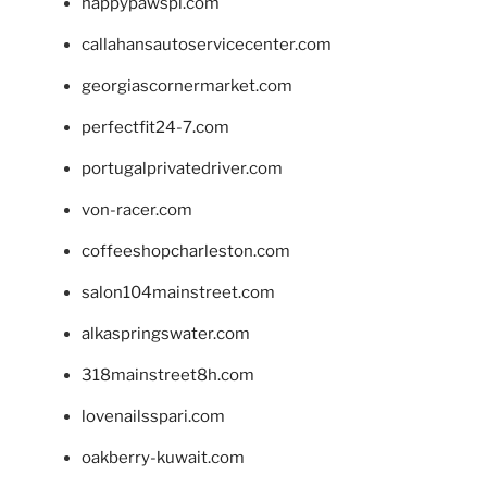
happypawspl.com
callahansautoservicecenter.com
georgiascornermarket.com
perfectfit24-7.com
portugalprivatedriver.com
von-racer.com
coffeeshopcharleston.com
salon104mainstreet.com
alkaspringswater.com
318mainstreet8h.com
lovenailsspari.com
oakberry-kuwait.com