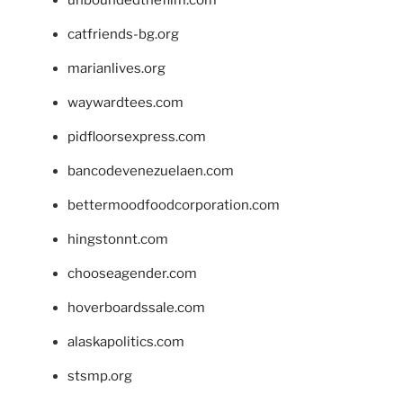
catfriends-bg.org
marianlives.org
waywardtees.com
pidfloorsexpress.com
bancodevenezuelaen.com
bettermoodfoodcorporation.com
hingstonnt.com
chooseagender.com
hoverboardssale.com
alaskapolitics.com
stsmp.org