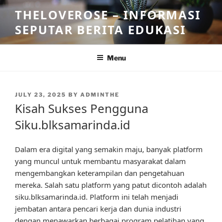
Skip
THELOVEROSE – INFORMASI
to
SEPUTAR BERITA EDUKASI
content
Menu
POSTED
JULY 23, 2025
BY
ADMINTHE
ON
Kisah Sukses Pengguna
Siku.blksamarinda.id
Dalam era digital yang semakin maju, banyak platform
yang muncul untuk membantu masyarakat dalam
mengembangkan keterampilan dan pengetahuan
mereka. Salah satu platform yang patut dicontoh adalah
siku.blksamarinda.id. Platform ini telah menjadi
jembatan antara pencari kerja dan dunia industri
dengan menawarkan berbagai program pelatihan yang