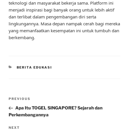
teknologi dan masyarakat bekerja sama. Platform ini
menjadi inspirasi bagi banyak orang untuk lebih aktif
dan terlibat dalam pengembangan diri serta
lingkungannya. Masa depan nampak cerah bagi mereka
yang memanfaatkan kesempatan ini untuk tumbuh dan
berkembang.
CATEGORIES
BERITA EDUKASI
Post
Previous
PREVIOUS
navigation
Post
Apa Itu TOGEL SINGAPORE? Sejarah dan
Perkembangannya
Next
NEXT