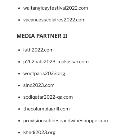
waitangidayfestival2022.com
vacancesscolaires2022.com
MEDIA PARTNER II
isth2022.com
p2b2pabi2023-makassar.com
wocfparis2023.org
sinc2023.com
scdlqatar2022-qa.com
thecolumbiagrill.com
provisionscheeseandwineshoppe.com
khedi2023.org