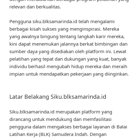
relevan dan berkualitas.
Pengguna siku.blksamarinda.id telah mengalami
berbagai kisah sukses yang menginspirasi. Mereka
yang awalnya bingung tentang langkah karir mereka,
kini dapat menemukan jalannya berkat bimbingan dan
sumber daya yang disediakan oleh platform ini. Lewat
pelatihan yang tepat dan dukungan yang kuat, banyak
individu berhasil mengubah hidup mereka dan meraih
impian untuk mendapatkan pekerjaan yang diinginkan.
Latar Belakang Siku.blksamarinda.id
Siku.blksamarinda.id merupakan platform yang
dirancang untuk mendukung dan memfasilitasi
pengguna dalam mengakses berbagai layanan di Balai
Latihan Kerja (BLK) Samudera Indah. Dengan