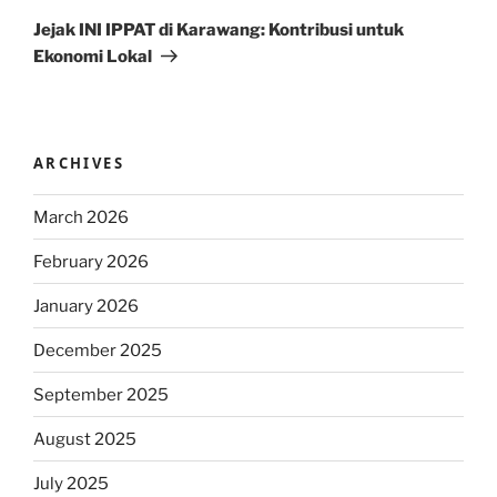
Post
Jejak INI IPPAT di Karawang: Kontribusi untuk
Ekonomi Lokal
ARCHIVES
March 2026
February 2026
January 2026
December 2025
September 2025
August 2025
July 2025