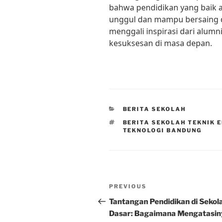
bahwa pendidikan yang baik 
unggul dan mampu bersaing di 
menggali inspirasi dari alumn
kesuksesan di masa depan.
CATEGORIES
BERITA SEKOLAH
TAGS
BERITA SEKOLAH TEKNIK 
TEKNOLOGI BANDUNG
Post
Previous
PREVIOUS
navigation
Post
Tantangan Pendidikan di Sekol
Dasar: Bagaimana Mengatasin