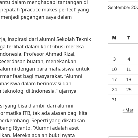
bantu dalam menghadapi tantangan di
September 20
t pepatah ‘practice makes perfect’ yang
alu menjadi pegangan saya dalam
M
T
ja, inspirasi dari alumni Sekolah Teknik
uga terlihat dalam kontribusi mereka
Indonesia. Profesor Ahmad Rizal,
3
4
 kecerdasan buatan, menekankan
a alumni dengan para mahasiswa untuk
10
11
rmanfaat bagi masyarakat. “Alumni
17
18
ahasiswa dalam berinovasi dan
24
25
teknologi di Indonesia,” ujarnya.
31
i yang bisa diambil dari alumni
« Mar
ormatika ITB, tak ada alasan bagi kita
n berkembang. Seperti yang dikatakan
bang Riyanto, “Alumni adalah aset
dikan. Mereka adalah bukti nyata