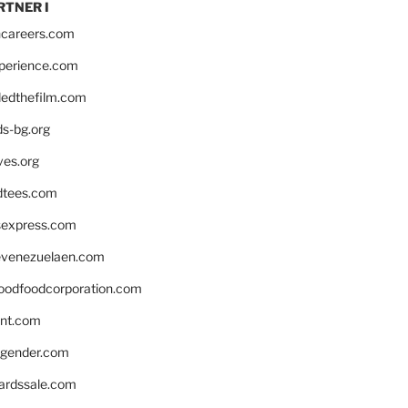
RTNER I
hcareers.com
xperience.com
edthefilm.com
ds-bg.org
ves.org
tees.com
rsexpress.com
venezuelaen.com
oodfoodcorporation.com
nnt.com
gender.com
ardssale.com