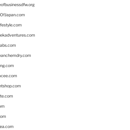
eofbusinessdfw.org
OfJapan.com
ifestyle.com
eekadventures.com
labs.com
leanchemdry.com
ing.com
acee.com
ntshop.com
te.com
om
com
ea.com