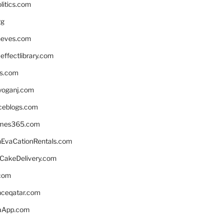
litics.com
rg
neves.com
ffectlibrary.com
ns.com
yoganj.com
rceblogs.com
ames365.com
EvaCationRentals.com
rCakeDelivery.com
.com
enceqatar.com
aApp.com