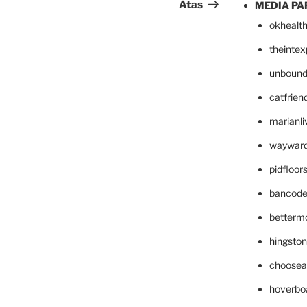
Atas
MEDIA PA
okhealt
theinte
unbound
catfrien
marianli
wayward
pidfloo
bancode
betterm
hingsto
choosea
hoverbo