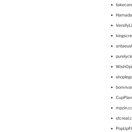
takecar
Hamada
VersifyL
kingscr
antaeus
purelyc
WishOp
shopleg
bonviva
CupPlan
mpzin.c
stcreal.
PopUpFl