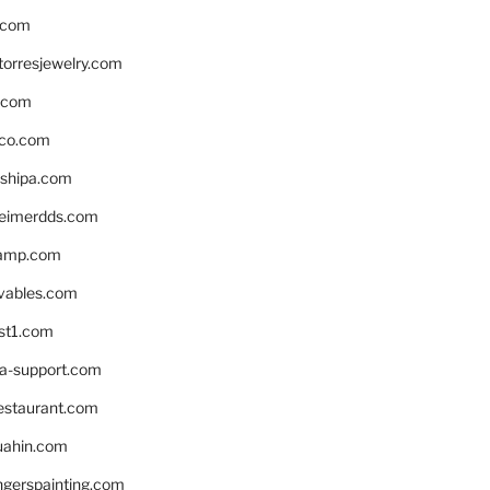
.com
torresjewelry.com
s.com
ico.com
shipa.com
eimerdds.com
camp.com
ivables.com
st1.com
la-support.com
estaurant.com
uahin.com
erspainting.com