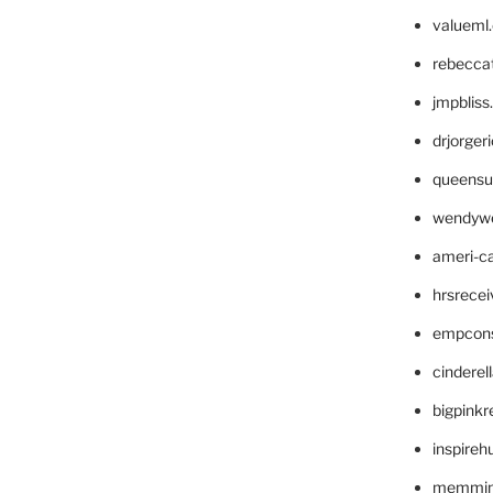
valueml
rebecca
jmpblis
drjorger
queensu
wendyw
ameri-
hrsrece
empcon
cinderel
bigpinkr
inspireh
memming