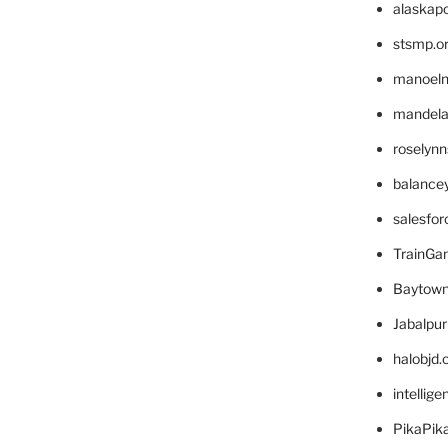
alaskapo
stsmp.o
manoel
mandelae
roselyn
balance
salesfo
TrainG
Baytown
Jabalpu
halobjd
intellig
PikaPik