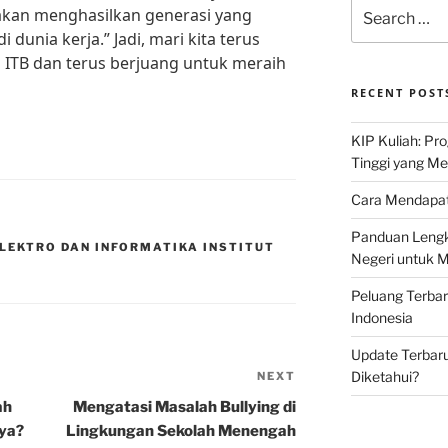
Search
akan menghasilkan generasi yang
for:
dunia kerja.” Jadi, mari kita terus
i ITB dan terus berjuang untuk meraih
RECENT POST
KIP Kuliah: Pr
Tinggi yang M
Cara Mendapat
Panduan Lengk
ELEKTRO DAN INFORMATIKA INSTITUT
Negeri untuk 
Peluang Terba
Indonesia
Update Terbaru
Diketahui?
NEXT
Next
Post
ah
Mengatasi Masalah Bullying di
ya?
Lingkungan Sekolah Menengah