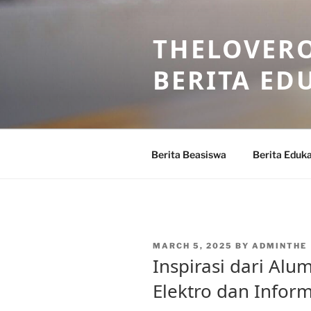
Skip
to
THELOVERO
content
BERITA ED
Berita Beasiswa
Berita Eduka
POSTED
MARCH 5, 2025
BY
ADMINTHE
ON
Inspirasi dari Alu
Elektro dan Inform