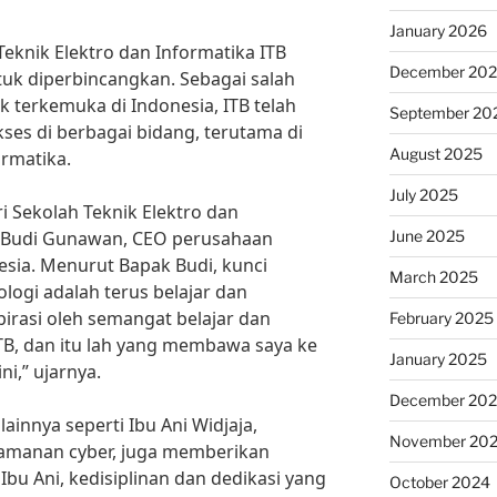
January 2026
Teknik Elektro dan Informatika ITB
December 20
uk diperbincangkan. Sebagai salah
ik terkemuka di Indonesia, ITB telah
September 20
ses di berbagai bidang, terutama di
August 2025
ormatika.
July 2025
ri Sekolah Teknik Elektro dan
June 2025
k Budi Gunawan, CEO perusahaan
esia. Menurut Bapak Budi, kunci
March 2025
logi adalah terus belajar dan
spirasi oleh semangat belajar dan
February 2025
ITB, dan itu lah yang membawa saya ke
January 2025
ni,” ujarnya.
December 20
ainnya seperti Ibu Ani Widjaja,
November 20
eamanan cyber, juga memberikan
Ibu Ani, kedisiplinan dan dedikasi yang
October 2024