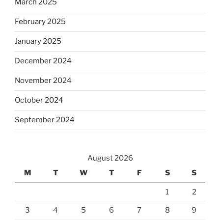
March 2025
February 2025
January 2025
December 2024
November 2024
October 2024
September 2024
August 2026
M
T
W
T
F
S
S
1
2
3
4
5
6
7
8
9