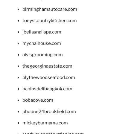
birminghamautocare.com
tonyscountrykitchen.com
jbellasnailspa.com
mychaihouse.com
alvisgrooming.com
thegeorginaestate.com
blythewoodseafood.com
paolosdelibangkok.com
bobacove.com
phoone24brookfield.com
mickeybarmama.com