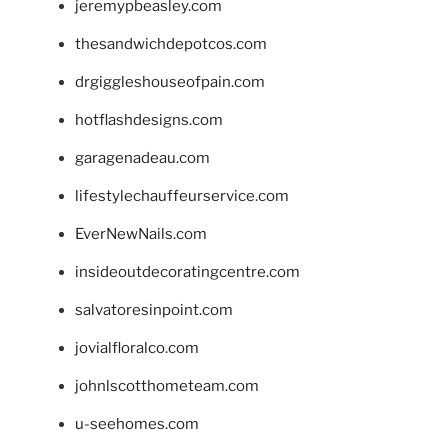
jeremypbeasley.com
thesandwichdepotcos.com
drgiggleshouseofpain.com
hotflashdesigns.com
garagenadeau.com
lifestylechauffeurservice.com
EverNewNails.com
insideoutdecoratingcentre.com
salvatoresinpoint.com
jovialfloralco.com
johnlscotthometeam.com
u-seehomes.com