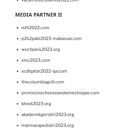
vacancesscolaires2022.com
MEDIA PARTNER II
isth2022.com
p2b2pabi2023-makassar.com
wocfparis2023.org
sinc2023.com
scdlqatar2022-qa.com
thecolumbiagrill.com
provisionscheeseandwineshoppe.com
khedi2023.org
akademikgeriatri2023.org
marmarapediatri2023.org