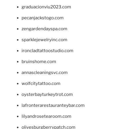
graduacionviu2023.com
pecanjackstogo.com
zengardendayspa.com
sparklejewelryinc.com
ironcladtattoostudio.com
bruinshome.com
annascleaningsvc.com
wolfcitytattoo.com
oysterbayturkeytrot.com
lafronterarestauranteybar.com
lilyandrosetearoom.com
olivesburgberrypatch.com