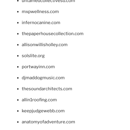
untamedcollectivesd.com
mxpwellness.com
infernocanine.com
thepaperhousecollection.com
allisonwillisholley.com
solslite.org
portwayinn.com
djmaddogmusic.com
thesoundarchitects.com
allin1roofing.com
keepjudgewebb.com
anatomyofadventure.com