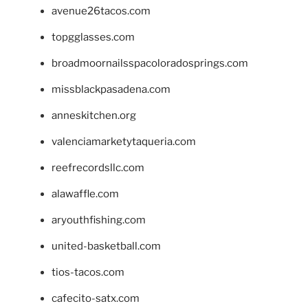
avenue26tacos.com
topgglasses.com
broadmoornailsspacoloradosprings.com
missblackpasadena.com
anneskitchen.org
valenciamarketytaqueria.com
reefrecordsllc.com
alawaffle.com
aryouthfishing.com
united-basketball.com
tios-tacos.com
cafecito-satx.com