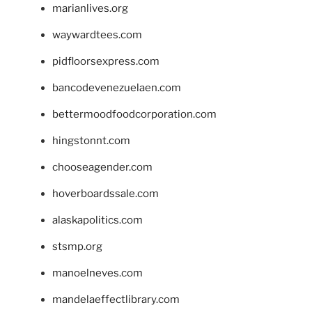
marianlives.org
waywardtees.com
pidfloorsexpress.com
bancodevenezuelaen.com
bettermoodfoodcorporation.com
hingstonnt.com
chooseagender.com
hoverboardssale.com
alaskapolitics.com
stsmp.org
manoelneves.com
mandelaeffectlibrary.com