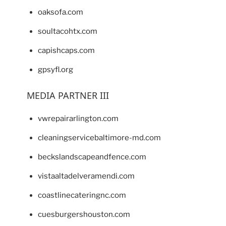
oaksofa.com
soultacohtx.com
capishcaps.com
gpsyfl.org
MEDIA PARTNER III
vwrepairarlington.com
cleaningservicebaltimore-md.com
beckslandscapeandfence.com
vistaaltadelveramendi.com
coastlinecateringnc.com
cuesburgershouston.com