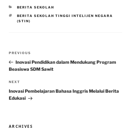
CATEGORIES
BERITA SEKOLAH
TAGS
BERITA SEKOLAH TINGGI INTELIJEN NEGARA
(STIN)
Post
Previous
PREVIOUS
navigation
Post
Inovasi Pendidikan dalam Mendukung Program
Beasiswa SDM Sawit
Next
NEXT
Post
Inovasi Pembelajaran Bahasa Inggris Melalui Berita
Edukasi
ARCHIVES