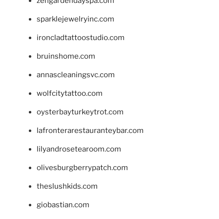
zengardendayspa.com
sparklejewelryinc.com
ironcladtattoostudio.com
bruinshome.com
annascleaningsvc.com
wolfcitytattoo.com
oysterbayturkeytrot.com
lafronterarestauranteybar.com
lilyandrosetearoom.com
olivesburgberrypatch.com
theslushkids.com
giobastian.com