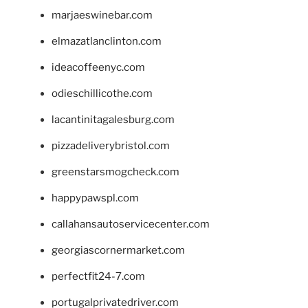
marjaeswinebar.com
elmazatlanclinton.com
ideacoffeenyc.com
odieschillicothe.com
lacantinitagalesburg.com
pizzadeliverybristol.com
greenstarsmogcheck.com
happypawspl.com
callahansautoservicecenter.com
georgiascornermarket.com
perfectfit24-7.com
portugalprivatedriver.com