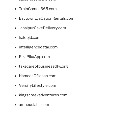
TrainGames365.com
BaytownEvaCationRentals.com
JabalpurCakeDelivery.com
halobjd.com
intelligenceqatar.com
PikaPikaApp.com
takecareofbusinessdfw.org
HamadaOfJapan.com
VersifyLifestyle.com
kingscreekadventures.com
antaeuslabs.com