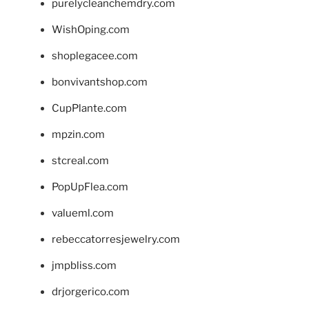
purelycleanchemdry.com
WishOping.com
shoplegacee.com
bonvivantshop.com
CupPlante.com
mpzin.com
stcreal.com
PopUpFlea.com
valueml.com
rebeccatorresjewelry.com
jmpbliss.com
drjorgerico.com