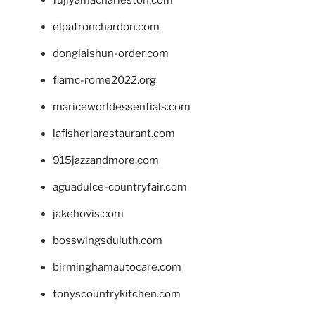
fujiyamacharleston.com
elpatronchardon.com
donglaishun-order.com
fiamc-rome2022.org
mariceworldessentials.com
lafisheriarestaurant.com
915jazzandmore.com
aguadulce-countryfair.com
jakehovis.com
bosswingsduluth.com
birminghamautocare.com
tonyscountrykitchen.com