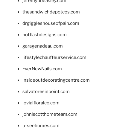
jeremypbeasley.com
thesandwichdepotcos.com
drgiggleshouseofpain.com
hotflashdesigns.com
garagenadeau.com
lifestylechauffeurservice.com
EverNewNails.com
insideoutdecoratingcentre.com
salvatoresinpoint.com
jovialfloralco.com
johnlscotthometeam.com
u-seehomes.com