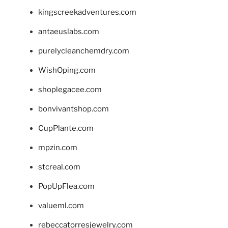
kingscreekadventures.com
antaeuslabs.com
purelycleanchemdry.com
WishOping.com
shoplegacee.com
bonvivantshop.com
CupPlante.com
mpzin.com
stcreal.com
PopUpFlea.com
valueml.com
rebeccatorresjewelry.com