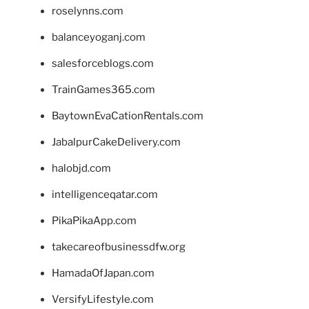
roselynns.com
balanceyoganj.com
salesforceblogs.com
TrainGames365.com
BaytownEvaCationRentals.com
JabalpurCakeDelivery.com
halobjd.com
intelligenceqatar.com
PikaPikaApp.com
takecareofbusinessdfw.org
HamadaOfJapan.com
VersifyLifestyle.com