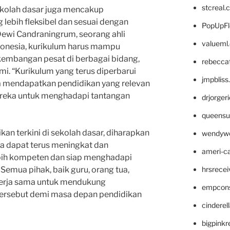
stcreal.
sekolah dasar juga mencakup
ebih fleksibel dan sesuai dengan
PopUpFl
Dewi Candraningrum, seorang ahli
valueml
ndonesia, kurikulum harus mampu
kembangan pesat di berbagai bidang,
rebecca
i. “Kurikulum yang terus diperbarui
jmpblis
 mendapatkan pendidikan yang relevan
eka untuk menghadapi tantangan
drjorger
queensu
an terkini di sekolah dasar, diharapkan
wendyw
ia dapat terus meningkat dan
ameri-
bih kompeten dan siap menghadapi
hrsrece
. Semua pihak, baik guru, orang tua,
kerja sama untuk mendukung
empcon
 tersebut demi masa depan pendidikan
cinderel
bigpinkr