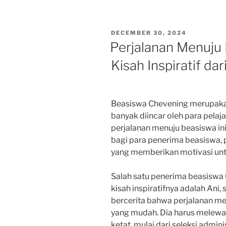
POSTED
DECEMBER 30, 2024
ON
Perjalanan Menuju
Kisah Inspiratif d
Beasiswa Chevening merupakan
banyak diincar oleh para pelaja
perjalanan menuju beasiswa ini
bagi para penerima beasiswa, pe
yang memberikan motivasi unt
Salah satu penerima beasiswa
kisah inspiratifnya adalah Ani,
bercerita bahwa perjalanan me
yang mudah. Dia harus melewat
ketat, mulai dari seleksi admi