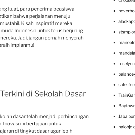
choosea
ng kuat, para penerima beasiswa
hoverbo
tikan bahwa perjalanan menuju
alaskapo
mustahil. Kisah inspiratif mereka
 muda Indonesia untuk terus berjuang
stsmp.o
ereka. Jadi, jangan pernah menyerah
manoel
eraih impianmu!
mandelae
roselyn
balance
salesfo
Terkini di Sekolah Dasar
TrainG
Baytown
Jabalpu
sekolah dasar telah menjadi perbincangan
 Inovasi ini bertujuan untuk
halobjd
aran di tingkat dasar agar lebih