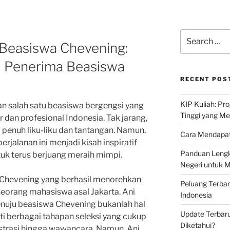
Search
 Beasiswa Chevening:
for:
ari Penerima Beasiswa
RECENT POS
KIP Kuliah: Pr
 salah satu beasiswa bergengsi yang
Tinggi yang M
r dan profesional Indonesia. Tak jarang,
 penuh liku-liku dan tantangan. Namun,
Cara Mendapat
rjalanan ini menjadi kisah inspiratif
Panduan Lengk
uk terus berjuang meraih mimpi.
Negeri untuk 
 Chevening yang berhasil menorehkan
Peluang Terba
 seorang mahasiswa asal Jakarta. Ani
Indonesia
nuju beasiswa Chevening bukanlah hal
Update Terbaru
i berbagai tahapan seleksi yang cukup
Diketahui?
nistrasi hingga wawancara. Namun, Ani