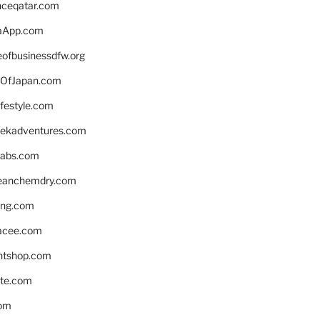
enceqatar.com
aApp.com
eofbusinessdfw.org
OfJapan.com
ifestyle.com
eekadventures.com
labs.com
leanchemdry.com
ing.com
acee.com
ntshop.com
te.com
om