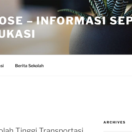
OSE – INFORMASI SE
UKASI
si
Berita Sekolah
4
ARCHIVES
olah Tinggi Transportasi