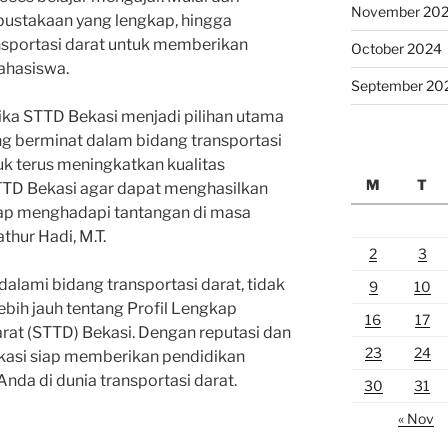
November 20
rpustakaan yang lengkap, hingga
nsportasi darat untuk memberikan
October 2024
ahasiswa.
September 20
jika STTD Bekasi menjadi pilihan utama
g berminat dalam bidang transportasi
k terus meningkatkan kualitas
M
T
STTD Bekasi agar dapat menghasilkan
siap menghadapi tantangan di masa
athur Hadi, M.T.
2
3
dalami bidang transportasi darat, tidak
9
10
ebih jauh tentang Profil Lengkap
16
17
arat (STTD) Bekasi. Dengan reputasi dan
23
24
Bekasi siap memberikan pendidikan
Anda di dunia transportasi darat.
30
31
« Nov