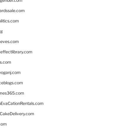
gender.com
ardssale.com
litics.com
rg
neves.com
ffectlibrary.com
ns.com
yoganj.com
rceblogs.com
ames365.com
EvaCationRentals.com
rCakeDelivery.com
.com