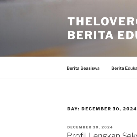
Skip
to
THELOVER
content
BERITA ED
Berita Beasiswa
Berita Eduka
DAY:
DECEMBER 30, 202
POSTED
DECEMBER 30, 2024
ON
Profil Lengkap Sek