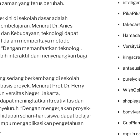
intellig
 zaman yang terus berubah.
PikaPik
erkini di sekolah dasar adalah
takecar
embelajaran. Menurut Dr. Anies
 dan Kebudayaan, teknologi dapat
Hamada
ktif dalam memperkaya metode
VersifyL
r. “Dengan memanfaatkan teknologi,
bih interaktif dan menyenangkan bagi
kingscr
antaeus
 yang sedang berkembang di sekolah
purelyc
asis proyek. Menurut Prof. Dr. Herry
WishOp
niversitas Negeri Jakarta,
dapat meningkatkan kreativitas dan
shopleg
nyeluruh. “Dengan mengerjakan proyek-
bonviva
idupan sehari-hari, siswa dapat belajar
CupPlan
ampu mengaplikasikan pengetahuan
.
mpzin.c