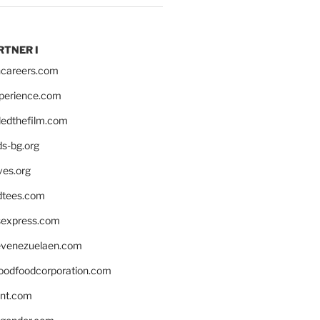
RTNER I
hcareers.com
xperience.com
edthefilm.com
ds-bg.org
ves.org
tees.com
rsexpress.com
venezuelaen.com
oodfoodcorporation.com
nnt.com