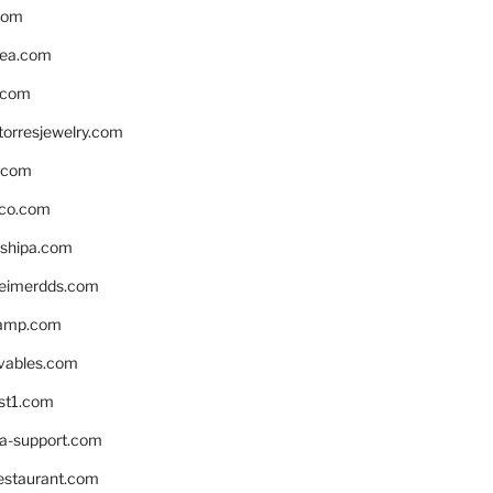
com
ea.com
.com
torresjewelry.com
s.com
ico.com
shipa.com
eimerdds.com
camp.com
ivables.com
st1.com
la-support.com
estaurant.com