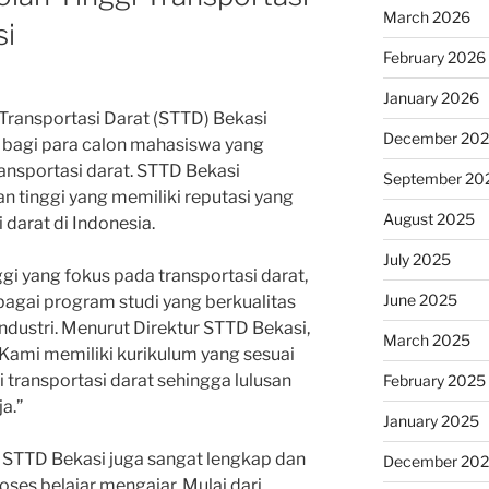
March 2026
si
February 2026
January 2026
 Transportasi Darat (STTD) Bekasi
December 20
 bagi para calon mahasiswa yang
nsportasi darat. STTD Bekasi
September 20
n tinggi yang memiliki reputasi yang
August 2025
 darat di Indonesia.
July 2025
ggi yang fokus pada transportasi darat,
June 2025
gai program studi yang berkualitas
ndustri. Menurut Direktur STTD Bekasi,
March 2025
T., “Kami memiliki kurikulum yang sesuai
transportasi darat sehingga lulusan
February 2025
a.”
January 2025
liki STTD Bekasi juga sangat lengkap dan
December 20
es belajar mengajar. Mulai dari