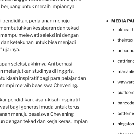
 berjuang untuk meraih impiannya.
li pendidikan, perjalanan menuju
MEDIA PA
membutuhkan kesabaran dan tekad
okhealt
 mampu melewati seleksi ini dengan
theinte
 dan ketekunan untuk bisa menjadi
 ujarnya.
unbound
catfrien
pan seleksi, akhirnya Ani berhasil
 melanjutkan studinya di Inggris.
marianli
tu kisah inspiratif bagi para pelajar dan
wayward
ermimpi meraih beasiswa Chevening.
pidfloo
ar pendidikan, kisah-kisah inspiratif
bancode
vasi bagi generasi muda untuk terus
betterm
alanan menuju beasiswa Chevening
n dengan tekad dan kerja keras, impian
hingsto