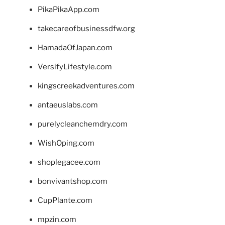
PikaPikaApp.com
takecareofbusinessdfw.org
HamadaOfJapan.com
VersifyLifestyle.com
kingscreekadventures.com
antaeuslabs.com
purelycleanchemdry.com
WishOping.com
shoplegacee.com
bonvivantshop.com
CupPlante.com
mpzin.com