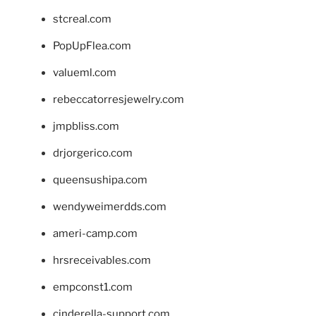
stcreal.com
PopUpFlea.com
valueml.com
rebeccatorresjewelry.com
jmpbliss.com
drjorgerico.com
queensushipa.com
wendyweimerdds.com
ameri-camp.com
hrsreceivables.com
empconst1.com
cinderella-support.com