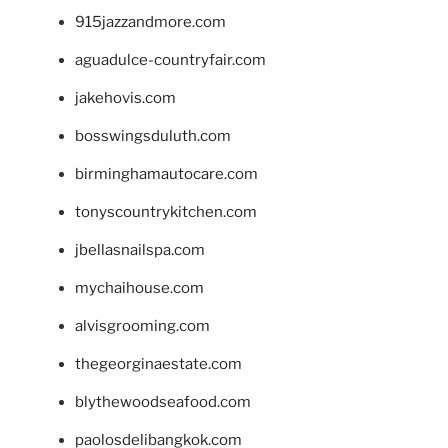
915jazzandmore.com
aguadulce-countryfair.com
jakehovis.com
bosswingsduluth.com
birminghamautocare.com
tonyscountrykitchen.com
jbellasnailspa.com
mychaihouse.com
alvisgrooming.com
thegeorginaestate.com
blythewoodseafood.com
paolosdelibangkok.com