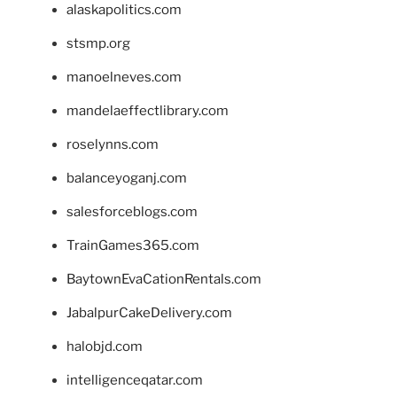
alaskapolitics.com
stsmp.org
manoelneves.com
mandelaeffectlibrary.com
roselynns.com
balanceyoganj.com
salesforceblogs.com
TrainGames365.com
BaytownEvaCationRentals.com
JabalpurCakeDelivery.com
halobjd.com
intelligenceqatar.com