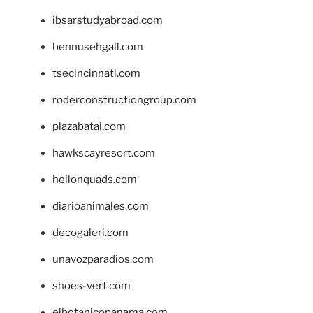
ibsarstudyabroad.com
bennusehgall.com
tsecincinnati.com
roderconstructiongroup.com
plazabatai.com
hawkscayresort.com
hellonquads.com
diarioanimales.com
decogaleri.com
unavozparadios.com
shoes-vert.com
elbotanicopanama.com