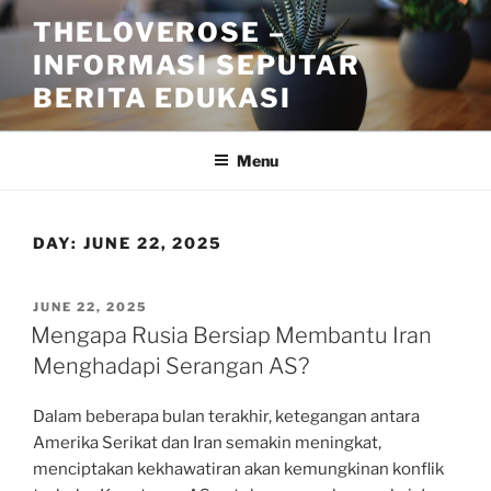
Skip
THELOVEROSE –
to
INFORMASI SEPUTAR
content
BERITA EDUKASI
Menu
DAY:
JUNE 22, 2025
POSTED
JUNE 22, 2025
ON
Mengapa Rusia Bersiap Membantu Iran
Menghadapi Serangan AS?
Dalam beberapa bulan terakhir, ketegangan antara
Amerika Serikat dan Iran semakin meningkat,
menciptakan kekhawatiran akan kemungkinan konflik