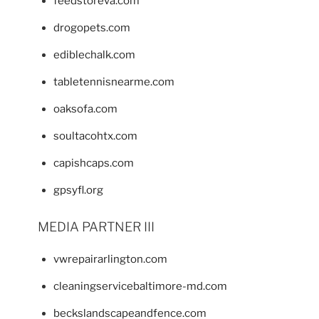
feedstoreva.com
drogopets.com
ediblechalk.com
tabletennisnearme.com
oaksofa.com
soultacohtx.com
capishcaps.com
gpsyfl.org
MEDIA PARTNER III
vwrepairarlington.com
cleaningservicebaltimore-md.com
beckslandscapeandfence.com