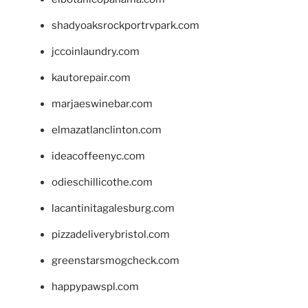
shadyoaksrockportrvpark.com
jccoinlaundry.com
kautorepair.com
marjaeswinebar.com
elmazatlanclinton.com
ideacoffeenyc.com
odieschillicothe.com
lacantinitagalesburg.com
pizzadeliverybristol.com
greenstarsmogcheck.com
happypawspl.com