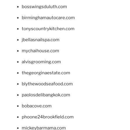
bosswingsduluth.com
birminghamautocare.com
tonyscountrykitchen.com
jbellasnailspa.com
mychaihouse.com
alvisgrooming.com
thegeorginaestate.com
blythewoodseafood.com
paolosdelibangkok.com
bobacove.com
phoone24brookfield.com
mickeybarmama.com