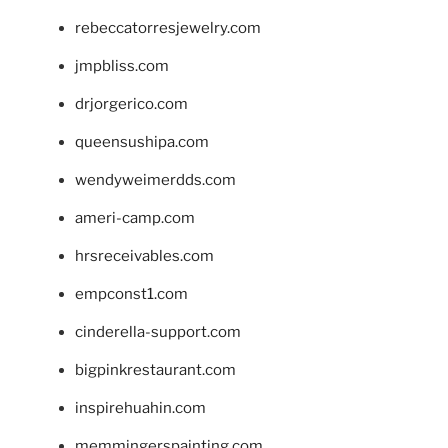
rebeccatorresjewelry.com
jmpbliss.com
drjorgerico.com
queensushipa.com
wendyweimerdds.com
ameri-camp.com
hrsreceivables.com
empconst1.com
cinderella-support.com
bigpinkrestaurant.com
inspirehuahin.com
memmingerspainting.com