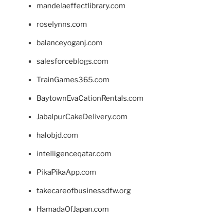
mandelaeffectlibrary.com
roselynns.com
balanceyoganj.com
salesforceblogs.com
TrainGames365.com
BaytownEvaCationRentals.com
JabalpurCakeDelivery.com
halobjd.com
intelligenceqatar.com
PikaPikaApp.com
takecareofbusinessdfw.org
HamadaOfJapan.com