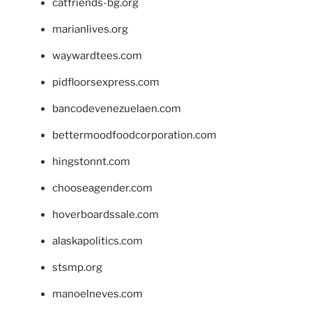
catfriends-bg.org
marianlives.org
waywardtees.com
pidfloorsexpress.com
bancodevenezuelaen.com
bettermoodfoodcorporation.com
hingstonnt.com
chooseagender.com
hoverboardssale.com
alaskapolitics.com
stsmp.org
manoelneves.com