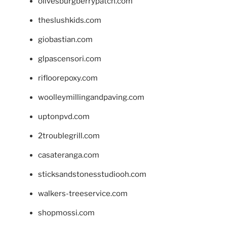
olivesburgberrypatch.com
theslushkids.com
giobastian.com
glpascensori.com
rifloorepoxy.com
woolleymillingandpaving.com
uptonpvd.com
2troublegrill.com
casateranga.com
sticksandstonesstudiooh.com
walkers-treeservice.com
shopmossi.com