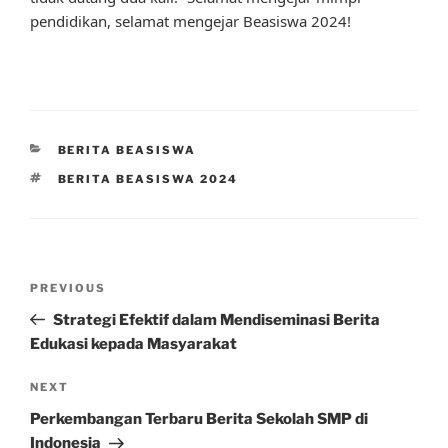
pendidikan, selamat mengejar Beasiswa 2024!
CATEGORIES
BERITA BEASISWA
TAGS
BERITA BEASISWA 2024
Post
Previous
PREVIOUS
navigation
Post
Strategi Efektif dalam Mendiseminasi Berita
Edukasi kepada Masyarakat
Next
NEXT
Post
Perkembangan Terbaru Berita Sekolah SMP di
Indonesia