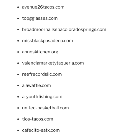
avenue26tacos.com
topgglasses.com
broadmoornailsspacoloradosprings.com
missblackpasadena.com
anneskitchen.org
valenciamarketytaqueria.com
reefrecordsllc.com
alawaffle.com
aryouthfishing.com
united-basketball.com
tios-tacos.com
cafecito-satx.com