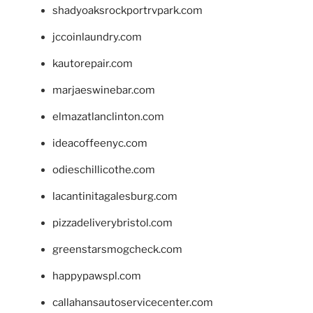
shadyoaksrockportrvpark.com
jccoinlaundry.com
kautorepair.com
marjaeswinebar.com
elmazatlanclinton.com
ideacoffeenyc.com
odieschillicothe.com
lacantinitagalesburg.com
pizzadeliverybristol.com
greenstarsmogcheck.com
happypawspl.com
callahansautoservicecenter.com