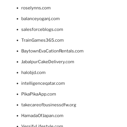
roselynns.com
balanceyoganj.com
salesforceblogs.com
TrainGames365.com
BaytownEvaCationRentals.com
JabalpurCakeDelivery.com
halobjd.com
intelligenceqatar.com
PikaPikaApp.com
takecareofbusinessdfw.org
HamadaOfJapan.com
VersifyLifestyle.com