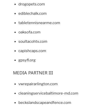
drogopets.com
ediblechalk.com
tabletennisnearme.com
oaksofa.com
soultacohtx.com
capishcaps.com
gpsyfl.org
MEDIA PARTNER III
vwrepairarlington.com
cleaningservicebaltimore-md.com
beckslandscapeandfence.com