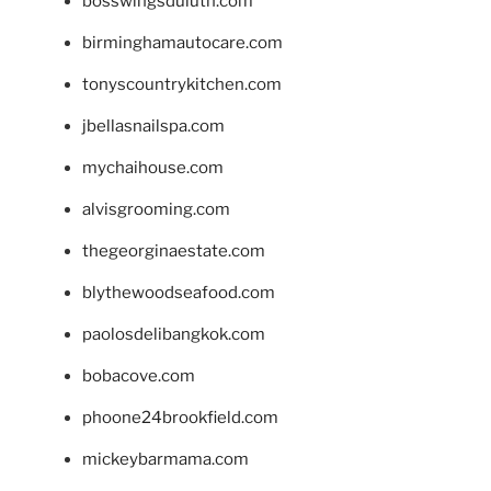
bosswingsduluth.com
birminghamautocare.com
tonyscountrykitchen.com
jbellasnailspa.com
mychaihouse.com
alvisgrooming.com
thegeorginaestate.com
blythewoodseafood.com
paolosdelibangkok.com
bobacove.com
phoone24brookfield.com
mickeybarmama.com