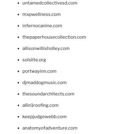
untamedcollectivesd.com
mxpwellness.com
infernocanine.com
thepaperhousecollection.com
allisonwillisholley.com
solslite.org
portwayinn.com
djmaddogmusic.com
thesoundarchitects.com
allin1roofing.com
keepjudgewebb.com
anatomyofadventure.com