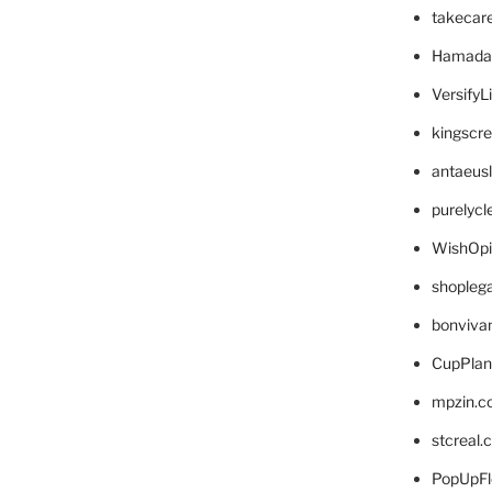
takecar
Hamada
VersifyL
kingscr
antaeus
purelyc
WishOp
shopleg
bonviva
CupPlan
mpzin.c
stcreal.
PopUpFl