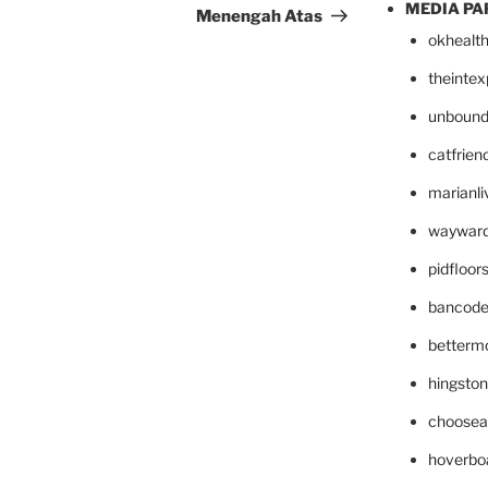
MEDIA PA
Menengah Atas
okhealt
theinte
unbound
catfrien
marianli
wayward
pidfloo
bancode
betterm
hingsto
choosea
hoverbo