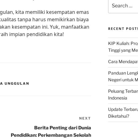
Search
for:
ulan, kita memiliki kesempatan emas
ualitas tanpa harus memikirkan biaya
siakan kesempatan ini. Yuk, manfaatkan
RECENT POST
ih impian pendidikan kita!
KIP Kuliah: Pr
Tinggi yang M
Cara Mendapat
Panduan Lengk
Negeri untuk 
WA UNGGULAN
Peluang Terba
Indonesia
Update Terbaru
Diketahui?
NEXT
Next
Post
Berita Penting dari Dunia
Pendidikan: Perkembangan Sekolah