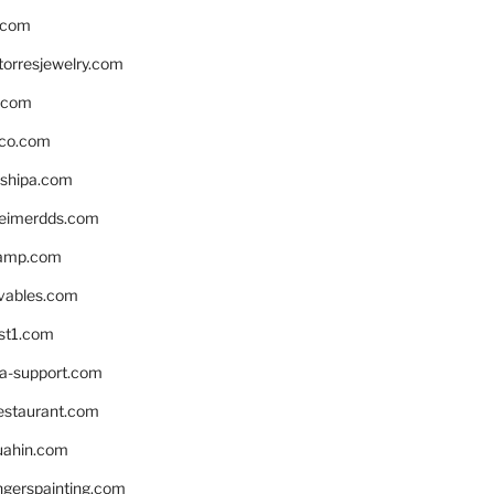
.com
torresjewelry.com
s.com
ico.com
shipa.com
eimerdds.com
camp.com
ivables.com
st1.com
la-support.com
estaurant.com
uahin.com
erspainting.com