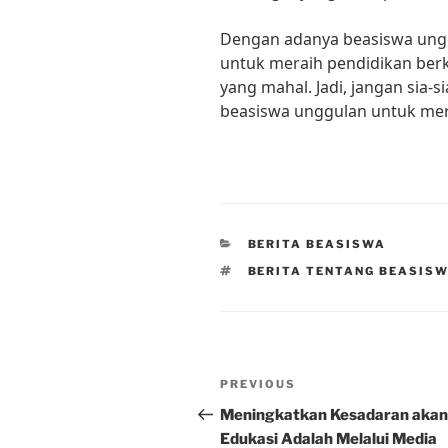
Dengan adanya beasiswa ungg
untuk meraih pendidikan berk
yang mahal. Jadi, jangan sia-
beasiswa unggulan untuk mera
CATEGORIES
BERITA BEASISWA
TAGS
BERITA TENTANG BEASIS
Post
Previous
PREVIOUS
navigation
Post
Meningkatkan Kesadaran akan
Edukasi Adalah Melalui Media