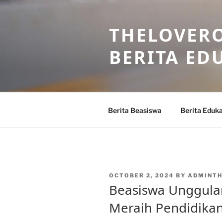
Skip
to
THELOVERO
content
BERITA ED
Berita Beasiswa
Berita Eduka
POSTED
OCTOBER 2, 2024
BY
ADMINT
ON
Beasiswa Unggula
Meraih Pendidikan