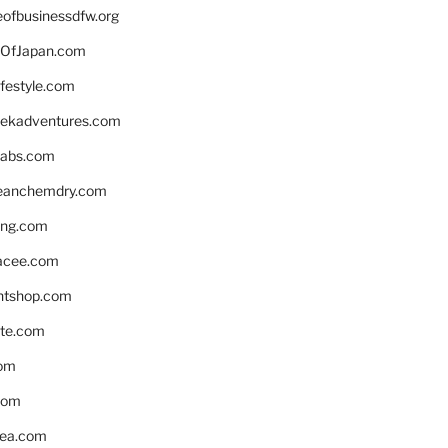
eofbusinessdfw.org
OfJapan.com
ifestyle.com
eekadventures.com
labs.com
leanchemdry.com
ing.com
acee.com
ntshop.com
te.com
om
com
ea.com