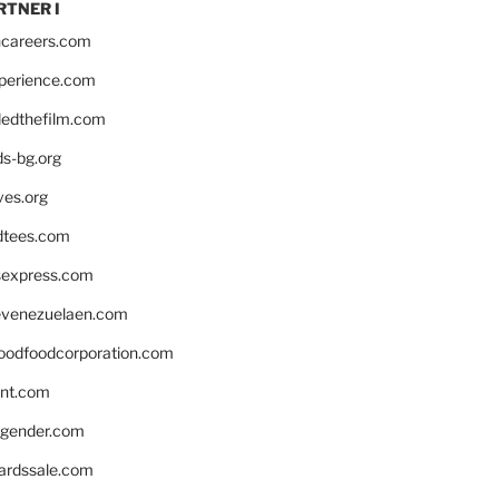
RTNER I
hcareers.com
xperience.com
edthefilm.com
ds-bg.org
ves.org
tees.com
rsexpress.com
venezuelaen.com
oodfoodcorporation.com
nnt.com
gender.com
ardssale.com