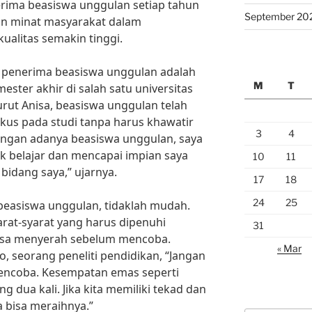
rima beasiswa unggulan setiap tahun
September 20
an minat masyarakat dalam
alitas semakin tinggi.
i penerima beasiswa unggulan adalah
M
T
ster akhir di salah satu universitas
rut Anisa, beasiswa unggulan telah
us pada studi tanpa harus khawatir
3
4
engan adanya beasiswa unggulan, saya
uk belajar dan mencapai impian saya
10
11
 bidang saya,” ujarnya.
17
18
24
25
easiswa unggulan, tidaklah mudah.
arat-syarat yang harus dipenuhi
31
sa menyerah sebelum mencoba.
« Mar
 seorang peneliti pendidikan, “Jangan
ncoba. Kesempatan emas seperti
 dua kali. Jika kita memiliki tekad dan
a bisa meraihnya.”