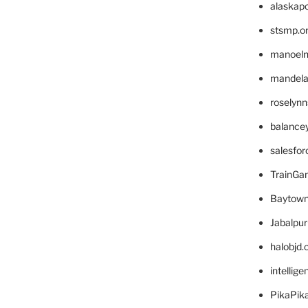
alaskapo
stsmp.o
manoel
mandelae
roselyn
balance
salesfo
TrainG
Baytown
Jabalpu
halobjd
intellig
PikaPik