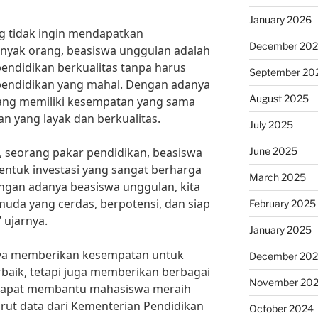
January 2026
g tidak ingin mendapatkan
December 20
anyak orang, beasiswa unggulan adalah
endidikan berkualitas tanpa harus
September 20
 pendidikan yang mahal. Dengan adanya
August 2025
rang memiliki kesempatan yang sama
 yang layak dan berkualitas.
July 2025
June 2025
seorang pakar pendidikan, beasiswa
ntuk investasi yang sangat berharga
March 2025
ngan adanya beasiswa unggulan, kita
uda yang cerdas, berpotensi, dan siap
February 2025
” ujarnya.
January 2025
nya memberikan kesempatan untuk
December 20
erbaik, tetapi juga memberikan berbagai
November 20
 dapat membantu mahasiswa meraih
rut data dari Kementerian Pendidikan
October 2024