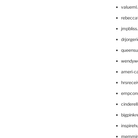
valueml
rebecca
jmpblis
drjorger
queensu
wendyw
ameri-
hrsrece
empcon
cinderel
bigpinkr
inspireh
memming