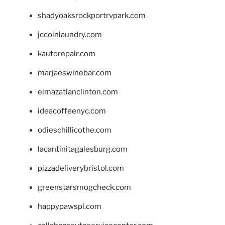
shadyoaksrockportrvpark.com
jccoinlaundry.com
kautorepair.com
marjaeswinebar.com
elmazatlanclinton.com
ideacoffeenyc.com
odieschillicothe.com
lacantinitagalesburg.com
pizzadeliverybristol.com
greenstarsmogcheck.com
happypawspl.com