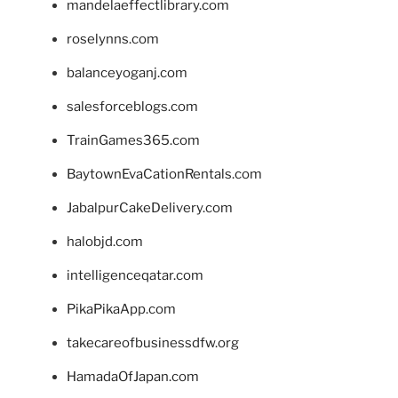
mandelaeffectlibrary.com
roselynns.com
balanceyoganj.com
salesforceblogs.com
TrainGames365.com
BaytownEvaCationRentals.com
JabalpurCakeDelivery.com
halobjd.com
intelligenceqatar.com
PikaPikaApp.com
takecareofbusinessdfw.org
HamadaOfJapan.com