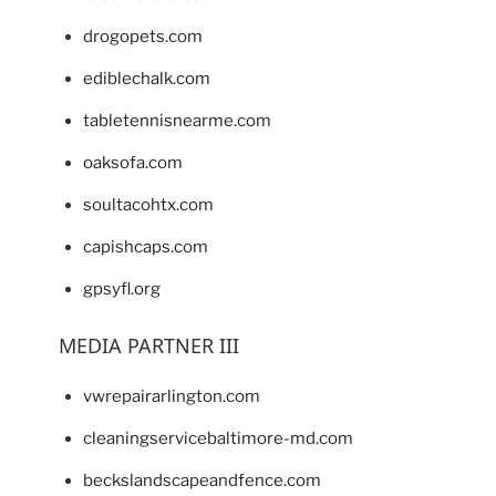
drogopets.com
ediblechalk.com
tabletennisnearme.com
oaksofa.com
soultacohtx.com
capishcaps.com
gpsyfl.org
MEDIA PARTNER III
vwrepairarlington.com
cleaningservicebaltimore-md.com
beckslandscapeandfence.com