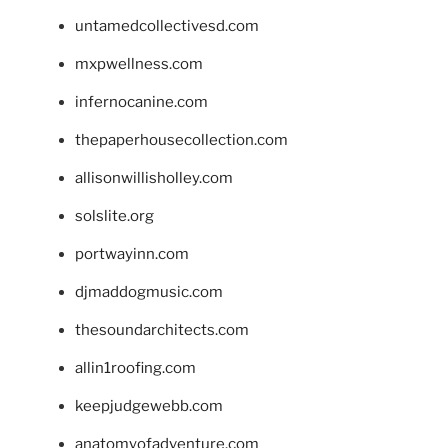
untamedcollectivesd.com
mxpwellness.com
infernocanine.com
thepaperhousecollection.com
allisonwillisholley.com
solslite.org
portwayinn.com
djmaddogmusic.com
thesoundarchitects.com
allin1roofing.com
keepjudgewebb.com
anatomyofadventure.com