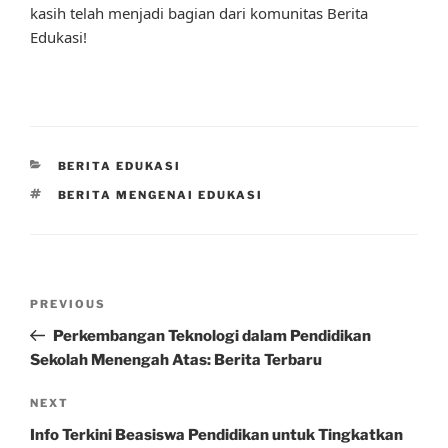
kasih telah menjadi bagian dari komunitas Berita
Edukasi!
CATEGORIES
BERITA EDUKASI
TAGS
BERITA MENGENAI EDUKASI
Post
Previous
PREVIOUS
navigation
Post
Perkembangan Teknologi dalam Pendidikan
Sekolah Menengah Atas: Berita Terbaru
Next
NEXT
Post
Info Terkini Beasiswa Pendidikan untuk Tingkatkan