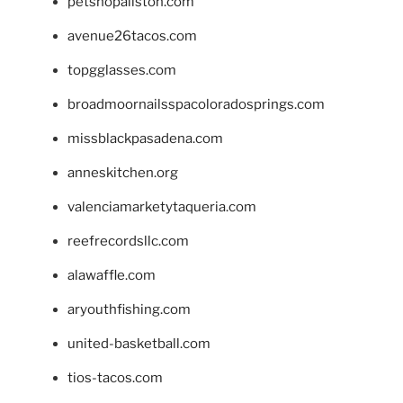
petshopallston.com
avenue26tacos.com
topgglasses.com
broadmoornailsspacoloradosprings.com
missblackpasadena.com
anneskitchen.org
valenciamarketytaqueria.com
reefrecordsllc.com
alawaffle.com
aryouthfishing.com
united-basketball.com
tios-tacos.com