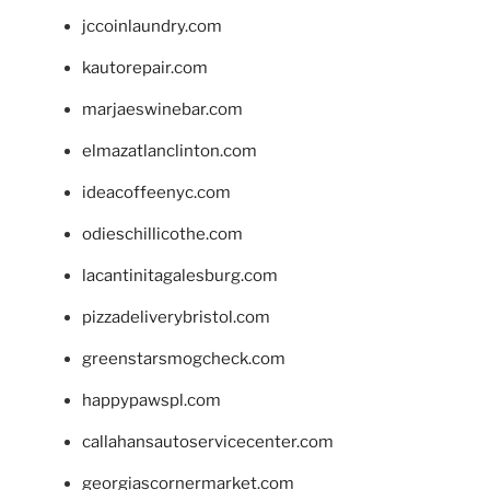
jccoinlaundry.com
kautorepair.com
marjaeswinebar.com
elmazatlanclinton.com
ideacoffeenyc.com
odieschillicothe.com
lacantinitagalesburg.com
pizzadeliverybristol.com
greenstarsmogcheck.com
happypawspl.com
callahansautoservicecenter.com
georgiascornermarket.com