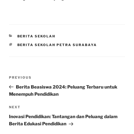
CATEGORIES
BERITA SEKOLAH
TAGS
BERITA SEKOLAH PETRA SURABAYA
Post
Previous
PREVIOUS
navigation
Post
Berita Beasiswa 2024: Peluang Terbaru untuk
Menempuh Pendidikan
Next
NEXT
Post
Inovasi Pendidikan: Tantangan dan Peluang dalam
Berita Edukasi Pendidikan