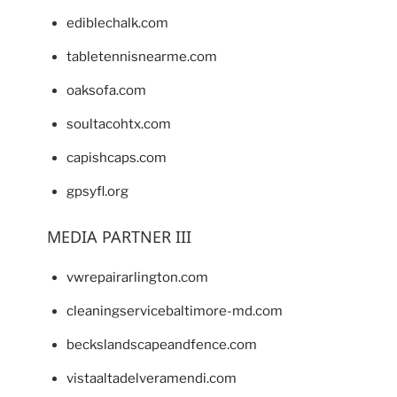
ediblechalk.com
tabletennisnearme.com
oaksofa.com
soultacohtx.com
capishcaps.com
gpsyfl.org
MEDIA PARTNER III
vwrepairarlington.com
cleaningservicebaltimore-md.com
beckslandscapeandfence.com
vistaaltadelveramendi.com