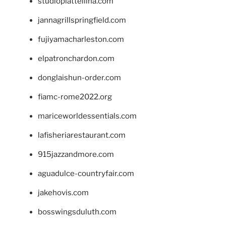
studiopiattellina.com
jannagrillspringfield.com
fujiyamacharleston.com
elpatronchardon.com
donglaishun-order.com
fiamc-rome2022.org
mariceworldessentials.com
lafisheriarestaurant.com
915jazzandmore.com
aguadulce-countryfair.com
jakehovis.com
bosswingsduluth.com