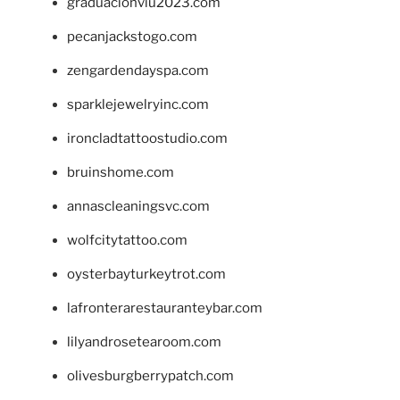
graduacionviu2023.com
pecanjackstogo.com
zengardendayspa.com
sparklejewelryinc.com
ironcladtattoostudio.com
bruinshome.com
annascleaningsvc.com
wolfcitytattoo.com
oysterbayturkeytrot.com
lafronterarestauranteybar.com
lilyandrosetearoom.com
olivesburgberrypatch.com