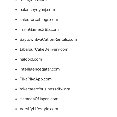
balanceyoganj.com
salesforceblogs.com
TrainGames365.com
BaytownEvaCationRentals.com
JabalpurCakeDelivery.com
halobjd.com
intelligenceqatar.com
PikaPikaApp.com
takecareofbusinessdfw.org
HamadaOfJapan.com
VersifyLifestyle.com