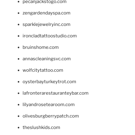
pecanjackstogo.com
zengardendayspa.com
sparklejewelryinc.com
ironcladtattoostudio.com
bruinshome.com
annascleaningsvc.com
wolfcitytattoo.com
oysterbayturkeytrot.com
lafronterarestauranteybar.com
lilyandrosetearoom.com
olivesburgberrypatch.com
theslushkids.com