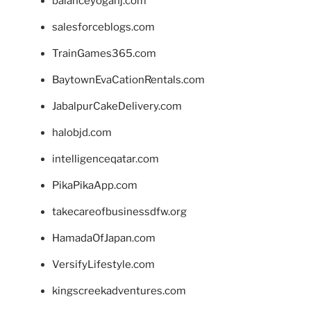
balanceyoganj.com
salesforceblogs.com
TrainGames365.com
BaytownEvaCationRentals.com
JabalpurCakeDelivery.com
halobjd.com
intelligenceqatar.com
PikaPikaApp.com
takecareofbusinessdfw.org
HamadaOfJapan.com
VersifyLifestyle.com
kingscreekadventures.com