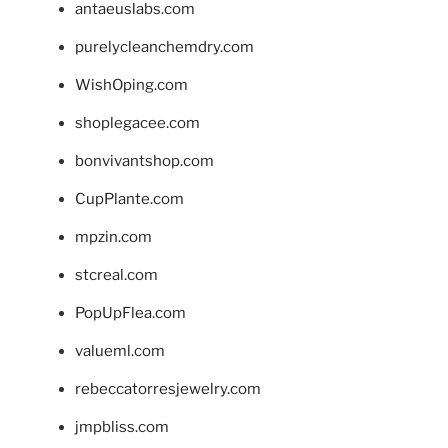
antaeuslabs.com
purelycleanchemdry.com
WishOping.com
shoplegacee.com
bonvivantshop.com
CupPlante.com
mpzin.com
stcreal.com
PopUpFlea.com
valueml.com
rebeccatorresjewelry.com
jmpbliss.com