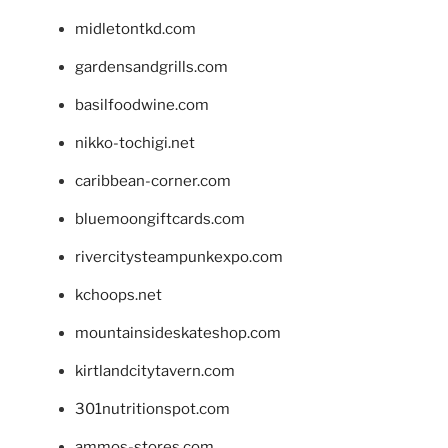
midletontkd.com
gardensandgrills.com
basilfoodwine.com
nikko-tochigi.net
caribbean-corner.com
bluemoongiftcards.com
rivercitysteampunkexpo.com
kchoops.net
mountainsideskateshop.com
kirtlandcitytavern.com
301nutritionspot.com
ammos-stores.com