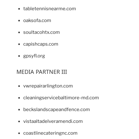
tabletennisnearme.com
oaksofa.com
soultacohtx.com
capishcaps.com
gpsyfl.org
MEDIA PARTNER III
vwrepairarlington.com
cleaningservicebaltimore-md.com
beckslandscapeandfence.com
vistaaltadelveramendi.com
coastlinecateringnc.com