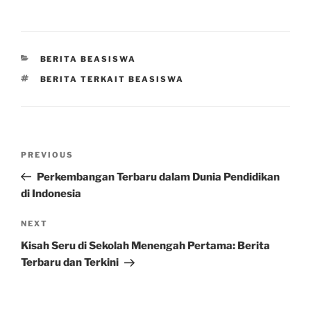
CATEGORIES
BERITA BEASISWA
TAGS
BERITA TERKAIT BEASISWA
Post
Previous
PREVIOUS
navigation
Post
Perkembangan Terbaru dalam Dunia Pendidikan
di Indonesia
Next
NEXT
Post
Kisah Seru di Sekolah Menengah Pertama: Berita
Terbaru dan Terkini