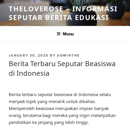
Skip
THELOVEROSE – INFORMASI
to
SEPUTAR BERITA EDUKASI
content
Menu
POSTED
JANUARY 30, 2025
BY
ADMINTHE
ON
Berita Terbaru Seputar Beasiswa
di Indonesia
Berita terbaru seputar beasiswa di Indonesia selalu
menjadi topik yang menarik untuk dibahas.
Memperoleh beasiswa merupakan impian banyak
orang, terutama bagi mereka yang ingin melanjutkan
pendidikan ke jenjang yang lebih tinggi.