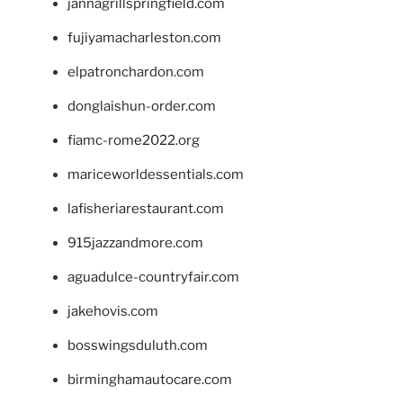
jannagrillspringfield.com
fujiyamacharleston.com
elpatronchardon.com
donglaishun-order.com
fiamc-rome2022.org
mariceworldessentials.com
lafisheriarestaurant.com
915jazzandmore.com
aguadulce-countryfair.com
jakehovis.com
bosswingsduluth.com
birminghamautocare.com