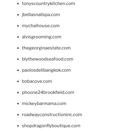
tonyscountrykitchen.com
jbellasnailspa.com
mychaihouse.com
alvisgrooming.com
thegeorginaestate.com
blythewoodseafood.com
paolosdelibangkok.com
bobacove.com
phoone24brookfield.com
mickeybarmama.com
roadwayconstructioninc.com
shopdragonflyboutique.com