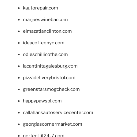
kautorepair.com
marjaeswinebar.com
elmazatlanclinton.com
ideacoffeenyc.com
odieschillicothe.com
lacantinitagalesburg.com
pizzadeliverybristol.com
greenstarsmogcheck.com
happypawspl.com
callahansautoservicecenter.com
georgiascornermarket.com
perfectfit24-7.com