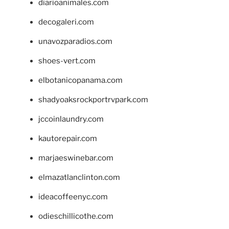
diarioanimales.com
decogaleri.com
unavozparadios.com
shoes-vert.com
elbotanicopanama.com
shadyoaksrockportrvpark.com
jccoinlaundry.com
kautorepair.com
marjaeswinebar.com
elmazatlanclinton.com
ideacoffeenyc.com
odieschillicothe.com