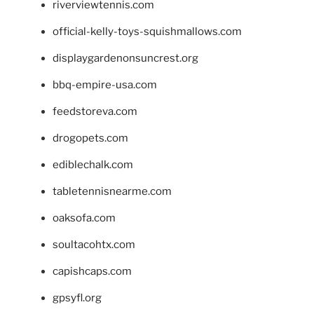
riverviewtennis.com
official-kelly-toys-squishmallows.com
displaygardenonsuncrest.org
bbq-empire-usa.com
feedstoreva.com
drogopets.com
ediblechalk.com
tabletennisnearme.com
oaksofa.com
soultacohtx.com
capishcaps.com
gpsyfl.org