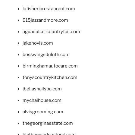
lafisheriarestaurant.com
915jazzandmore.com
aguadulce-countryfair.com
jakehovis.com
bosswingsduluth.com
birminghamautocare.com
tonyscountrykitchen.com
jbellasnailspa.com
mychaihouse.com
alvisgrooming.com
thegeorginaestate.com
blythewoodseafood.com