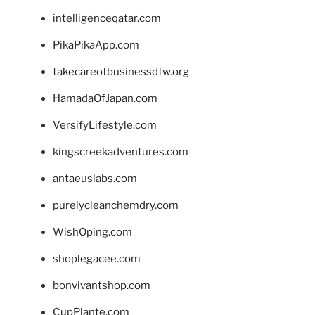
intelligenceqatar.com
PikaPikaApp.com
takecareofbusinessdfw.org
HamadaOfJapan.com
VersifyLifestyle.com
kingscreekadventures.com
antaeuslabs.com
purelycleanchemdry.com
WishOping.com
shoplegacee.com
bonvivantshop.com
CupPlante.com