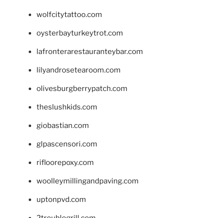
wolfcitytattoo.com
oysterbayturkeytrot.com
lafronterarestauranteybar.com
lilyandrosetearoom.com
olivesburgberrypatch.com
theslushkids.com
giobastian.com
glpascensori.com
rifloorepoxy.com
woolleymillingandpaving.com
uptonpvd.com
2troublegrill.com