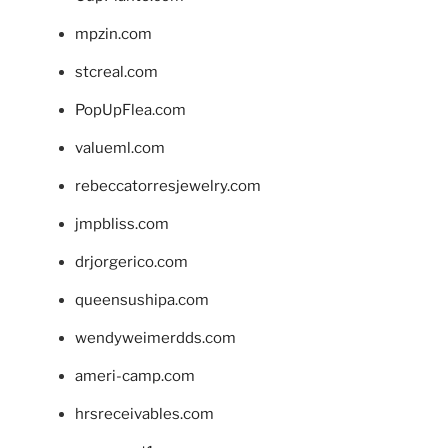
mpzin.com
stcreal.com
PopUpFlea.com
valueml.com
rebeccatorresjewelry.com
jmpbliss.com
drjorgerico.com
queensushipa.com
wendyweimerdds.com
ameri-camp.com
hrsreceivables.com