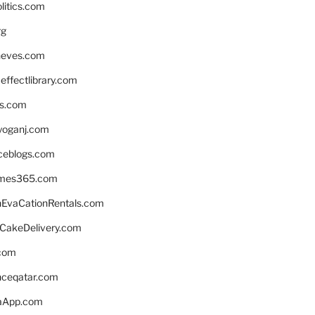
litics.com
rg
neves.com
ffectlibrary.com
ns.com
yoganj.com
rceblogs.com
ames365.com
EvaCationRentals.com
rCakeDelivery.com
.com
enceqatar.com
aApp.com