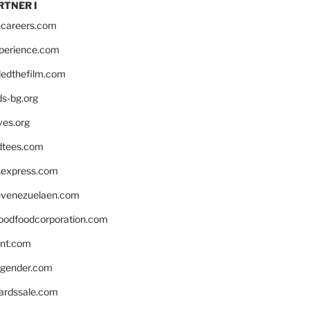
RTNER I
hcareers.com
xperience.com
edthefilm.com
ds-bg.org
ves.org
tees.com
rsexpress.com
venezuelaen.com
oodfoodcorporation.com
nnt.com
gender.com
ardssale.com