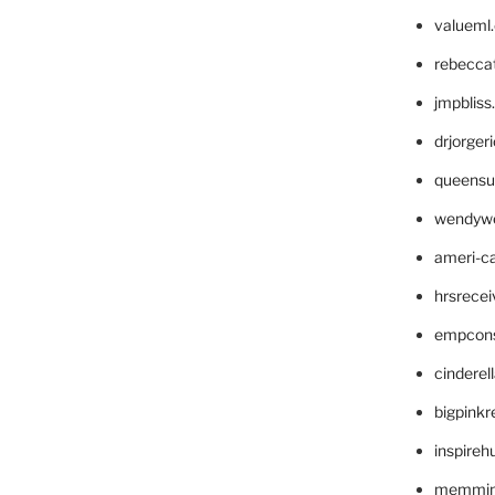
valueml
rebecca
jmpblis
drjorger
queensu
wendyw
ameri-
hrsrece
empcon
cinderel
bigpinkr
inspireh
memming