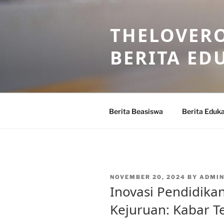
Skip
to
THELOVERO
content
BERITA ED
Berita Beasiswa
Berita Eduka
POSTED
NOVEMBER 20, 2024
BY
ADMI
ON
Inovasi Pendidika
Kejuruan: Kabar T