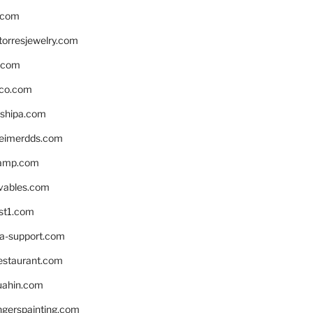
.com
torresjewelry.com
s.com
ico.com
shipa.com
eimerdds.com
camp.com
ivables.com
st1.com
la-support.com
estaurant.com
uahin.com
erspainting.com