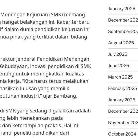
January 2026
ah Menengah Kejuruan (SMK) memang
December 20
hangat belakangan ini. Kabar terbaru
f dalam dunia pendidikan kejuruan ini
September 20
mua pihak yang terlibat dalam bidang
August 2025
July 2025
rektur Jenderal Pendidikan Menengah
June 2025
Kebudayaan, inovasi pendidikan di SMK
enting untuk meningkatkan kualitas
March 2025
nia kerja. “Kita harus terus melakukan
asilkan lulusan yang memiliki
February 2025
utuhan industri,” ujar Bambang.
January 2025
n di SMK yang sedang digalakkan adalah
December 20
ang lebih menekankan pada
November 20
dan keterampilan praktis. Hal ini
ianti, peneliti pendidikan dari
October 2024