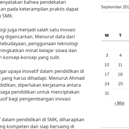
 menyatakan bahwa pendekatan
September 20
n pada keterampilan praktis dapat
n SMK.
ogi juga menjadi salah satu inovasi
M
T
g digencarkan. Menurut data dari
 Kebudayaan, penggunaan teknologi
ingkatkan minat belajar siswa dan
3
4
onsep-konsep yang sulit.
10
11
ai upaya inovatif dalam pendidikan di
17
18
 yang harus dihadapi. Menurut Ahmad
24
25
idikan, diperlukan kerjasama antara
mbaga pendidikan untuk menciptakan
31
dusif bagi pengembangan inovasi
« Mar
 dalam pendidikan di SMK, diharapkan
ng kompeten dan siap bersaing di