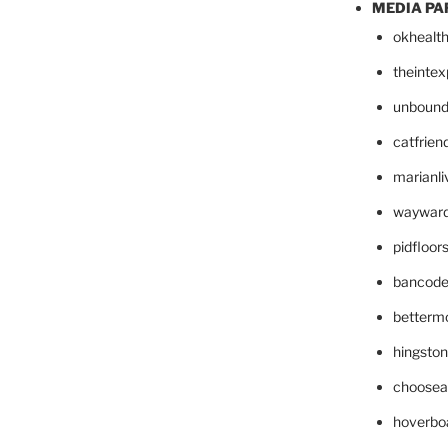
MEDIA PA
okhealt
theinte
unbound
catfrien
marianli
wayward
pidfloo
bancode
betterm
hingsto
choosea
hoverbo