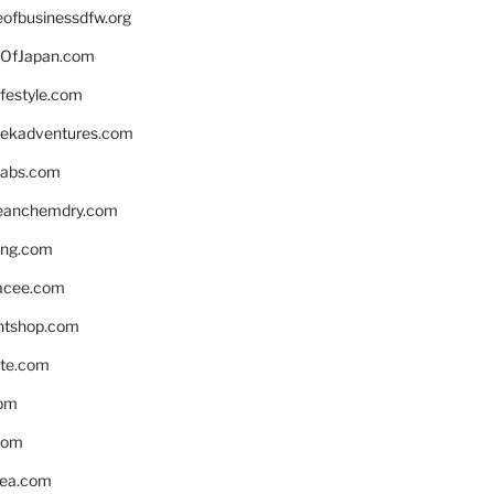
eofbusinessdfw.org
OfJapan.com
ifestyle.com
eekadventures.com
labs.com
leanchemdry.com
ing.com
acee.com
ntshop.com
te.com
om
com
ea.com