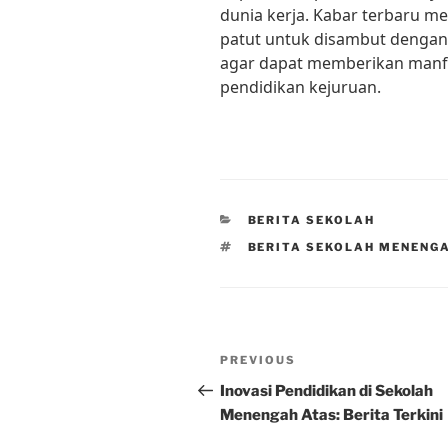
dunia kerja. Kabar terbaru m
patut untuk disambut dengan
agar dapat memberikan manfa
pendidikan kejuruan.
CATEGORIES
BERITA SEKOLAH
TAGS
BERITA SEKOLAH MENENG
Post
Previous
PREVIOUS
navigation
Post
Inovasi Pendidikan di Sekolah
Menengah Atas: Berita Terkini