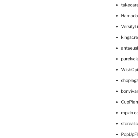
takecar
Hamada
VersifyL
kingscr
antaeus
purelyc
WishOp
shopleg
bonviva
CupPlan
mpzin.c
stcreal.
PopUpFl