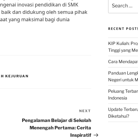
Search
engenai inovasi pendidikan di SMK
for:
 baik dan didukung oleh semua pihak
at yang maksimal bagi dunia
RECENT POST
KIP Kuliah: Pr
Tinggi yang M
Cara Mendapat
Panduan Lengk
AH KEJURUAN
Negeri untuk 
Peluang Terba
Indonesia
Update Terbaru
NEXT
Next
Diketahui?
Post
Pengalaman Belajar di Sekolah
Menengah Pertama: Cerita
Inspiratif