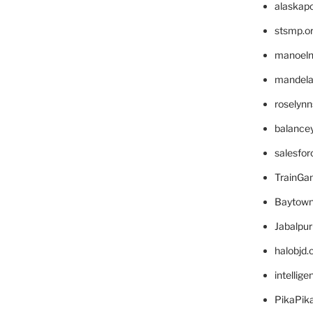
alaskapo
stsmp.o
manoel
mandelae
roselyn
balance
salesfo
TrainG
Baytown
Jabalpu
halobjd
intellig
PikaPik