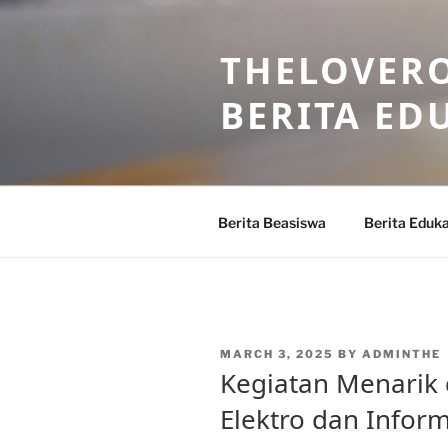
Skip
to
THELOVERO
content
BERITA ED
Berita Beasiswa
Berita Eduka
POSTED
MARCH 3, 2025
BY
ADMINTHE
ON
Kegiatan Menarik 
Elektro dan Inform