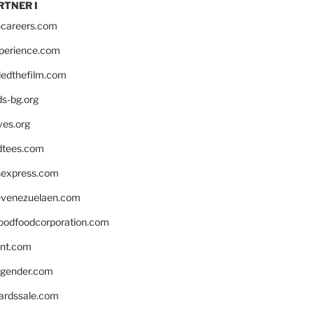
RTNER I
hcareers.com
xperience.com
edthefilm.com
ds-bg.org
ves.org
tees.com
rsexpress.com
venezuelaen.com
oodfoodcorporation.com
nnt.com
gender.com
ardssale.com