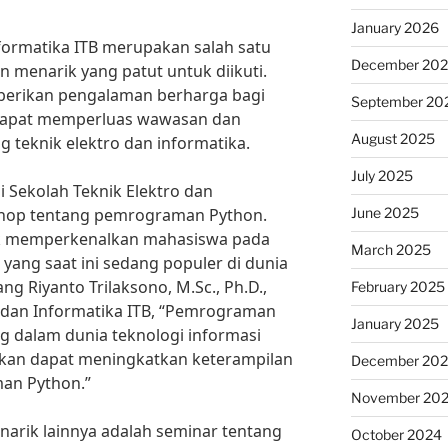
January 2026
nformatika ITB merupakan salah satu
December 20
n menarik yang patut untuk diikuti.
mberikan pengalaman berharga bagi
September 20
 dapat memperluas wawasan dan
August 2025
 teknik elektro dan informatika.
July 2025
i Sekolah Teknik Elektro dan
June 2025
shop tentang pemrograman Python.
uk memperkenalkan mahasiswa pada
March 2025
ang saat ini sedang populer di dunia
ang Riyanto Trilaksono, M.Sc., Ph.D.,
February 2025
 dan Informatika ITB, “Pemrograman
January 2025
g dalam dunia teknologi informasi
apkan dapat meningkatkan keterampilan
December 20
an Python.”
November 20
narik lainnya adalah seminar tentang
October 2024