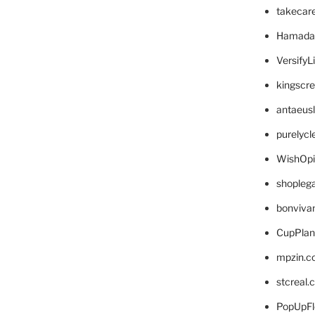
takecar
Hamada
VersifyL
kingscr
antaeus
purelyc
WishOp
shopleg
bonviva
CupPlan
mpzin.c
stcreal.
PopUpFl