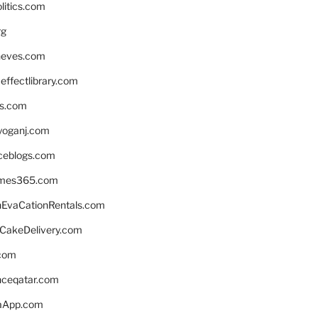
litics.com
rg
neves.com
ffectlibrary.com
ns.com
yoganj.com
rceblogs.com
ames365.com
EvaCationRentals.com
rCakeDelivery.com
.com
enceqatar.com
aApp.com