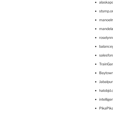
alaskapo
stsmp.o
manoel
mandelae
roselyn
balance
salesfo
TrainG
Baytown
Jabalpu
halobjd
intellig
PikaPik