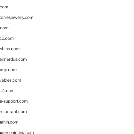
.com
torresjewelry.com
s.com
ico.com
shipa.com
eimerdds.com
camp.com
ivables.com
st1.com
la-support.com
estaurant.com
uahin.com
erspainting.com