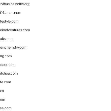
eofbusinessdfw.org
OfJapan.com
ifestyle.com
eekadventures.com
labs.com
leanchemdry.com
ing.com
acee.com
ntshop.com
te.com
om
com
ea.com