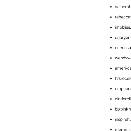
valueml
rebecca
jmpblis
drjorger
queensu
wendyw
ameri-
hrsrece
empcon
cinderel
bigpinkr
inspireh
memming