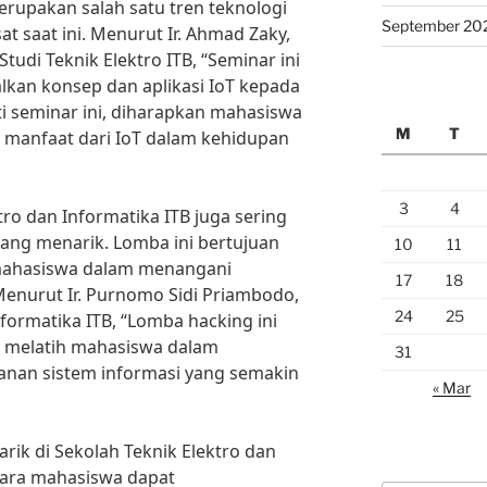
merupakan salah satu tren teknologi
September 20
 saat ini. Menurut Ir. Ahmad Zaky,
tudi Teknik Elektro ITB, “Seminar ini
kan konsep dan aplikasi IoT kepada
 seminar ini, diharapkan mahasiswa
M
T
manfaat dari IoT dalam kehidupan
3
4
ktro dan Informatika ITB juga sering
ng menarik. Lomba ini bertujuan
10
11
ahasiswa dalam menangani
17
18
enurut Ir. Purnomo Sidi Priambodo,
24
25
nformatika ITB, “Lomba hacking ini
k melatih mahasiswa dalam
31
nan sistem informasi yang semakin
« Mar
ik di Sekolah Teknik Elektro dan
para mahasiswa dapat