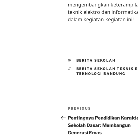
mengembangkan keterampilan
teknik elektro dan informatika
dalam kegiatan-kegiatan ini!
CATEGORIES
BERITA SEKOLAH
TAGS
BERITA SEKOLAH TEKNIK 
TEKNOLOGI BANDUNG
Post
Previous
PREVIOUS
navigation
Post
Pentingnya Pendidikan Karakte
Sekolah Dasar: Membangun
Generasi Emas