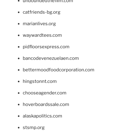
unboundedthefilm.com
catfriends-bg.org
marianlives.org
waywardtees.com
pidfloorsexpress.com
bancodevenezuelaen.com
bettermoodfoodcorporation.com
hingstonnt.com
chooseagender.com
hoverboardssale.com
alaskapolitics.com
stsmp.org