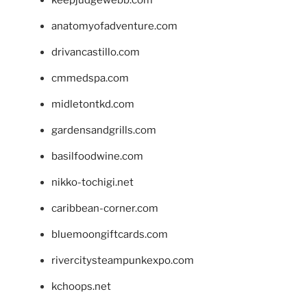
keepjudgewebb.com
anatomyofadventure.com
drivancastillo.com
cmmedspa.com
midletontkd.com
gardensandgrills.com
basilfoodwine.com
nikko-tochigi.net
caribbean-corner.com
bluemoongiftcards.com
rivercitysteampunkexpo.com
kchoops.net