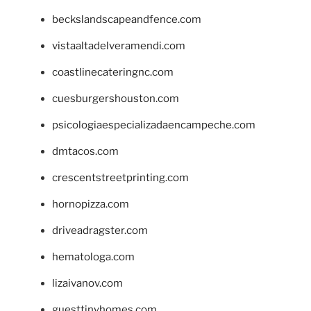
beckslandscapeandfence.com
vistaaltadelveramendi.com
coastlinecateringnc.com
cuesburgershouston.com
psicologiaespecializadaencampeche.com
dmtacos.com
crescentstreetprinting.com
hornopizza.com
driveadragster.com
hematologa.com
lizaivanov.com
guesttinyhomes.com