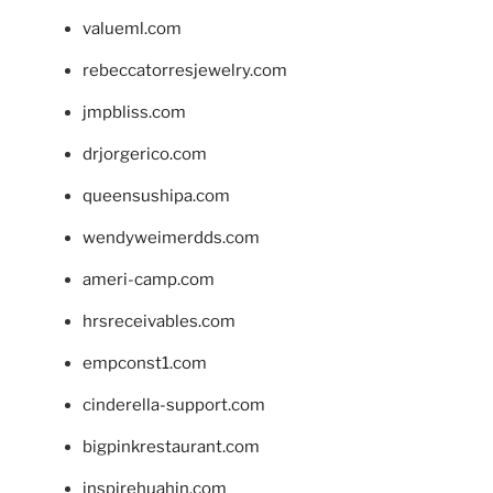
valueml.com
rebeccatorresjewelry.com
jmpbliss.com
drjorgerico.com
queensushipa.com
wendyweimerdds.com
ameri-camp.com
hrsreceivables.com
empconst1.com
cinderella-support.com
bigpinkrestaurant.com
inspirehuahin.com