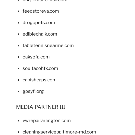
feedstoreva.com
drogopets.com
ediblechalk.com
tabletennisnearme.com
oaksofa.com
soultacohtx.com
capishcaps.com
gpsyfl.org
MEDIA PARTNER III
vwrepairarlington.com
cleaningservicebaltimore-md.com