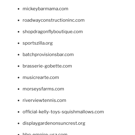
mickeybarmama.com
roadwayconstructioninc.com
shopdragonflyboutique.com
sportszilla.org
batchprovisionsbar.com
brasserie-gobette.com
musicrearte.com
morseysfarms.com
riverviewtennis.com
official-kelly-toys-squishmallows.com
displaygardenonsuncrest.org
bbq-empire-usa.com