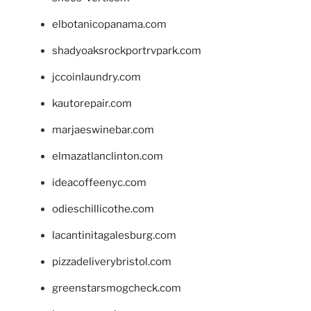
elbotanicopanama.com
shadyoaksrockportrvpark.com
jccoinlaundry.com
kautorepair.com
marjaeswinebar.com
elmazatlanclinton.com
ideacoffeenyc.com
odieschillicothe.com
lacantinitagalesburg.com
pizzadeliverybristol.com
greenstarsmogcheck.com