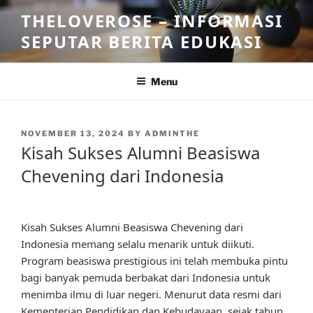
Skip
THELOVEROSE – INFORMASI
to
SEPUTAR BERITA EDUKASI
content
Menu
POSTED
NOVEMBER 13, 2024
BY
ADMINTHE
ON
Kisah Sukses Alumni Beasiswa
Chevening dari Indonesia
Kisah Sukses Alumni Beasiswa Chevening dari
Indonesia memang selalu menarik untuk diikuti.
Program beasiswa prestigious ini telah membuka pintu
bagi banyak pemuda berbakat dari Indonesia untuk
menimba ilmu di luar negeri. Menurut data resmi dari
Kementerian Pendidikan dan Kebudayaan, sejak tahun