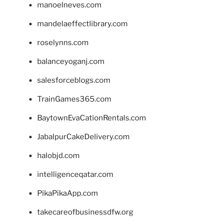
manoelneves.com
mandelaeffectlibrary.com
roselynns.com
balanceyoganj.com
salesforceblogs.com
TrainGames365.com
BaytownEvaCationRentals.com
JabalpurCakeDelivery.com
halobjd.com
intelligenceqatar.com
PikaPikaApp.com
takecareofbusinessdfw.org