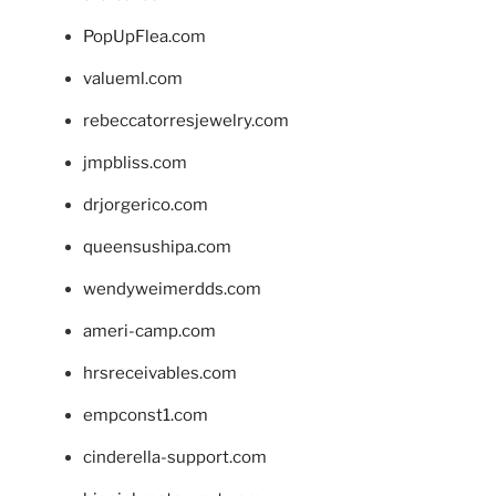
PopUpFlea.com
valueml.com
rebeccatorresjewelry.com
jmpbliss.com
drjorgerico.com
queensushipa.com
wendyweimerdds.com
ameri-camp.com
hrsreceivables.com
empconst1.com
cinderella-support.com