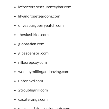
lafronterarestauranteybar.com
lilyandrosetearoom.com
olivesburgberrypatch.com
theslushkids.com
giobastian.com
glpascensori.com
rifloorepoxy.com
woolleymillingandpaving.com
uptonpvd.com
2troublegrill.com
casateranga.com
sticksandstonesstudiooh.com