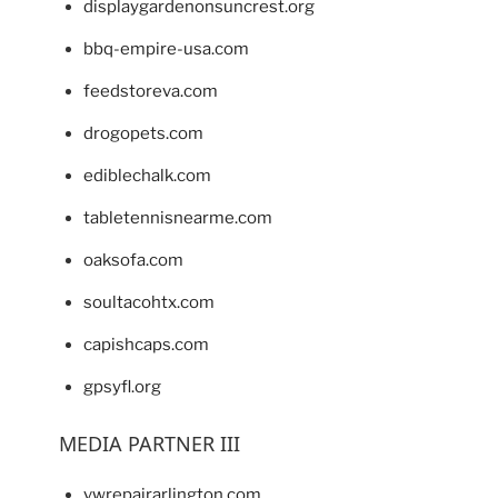
displaygardenonsuncrest.org
bbq-empire-usa.com
feedstoreva.com
drogopets.com
ediblechalk.com
tabletennisnearme.com
oaksofa.com
soultacohtx.com
capishcaps.com
gpsyfl.org
MEDIA PARTNER III
vwrepairarlington.com