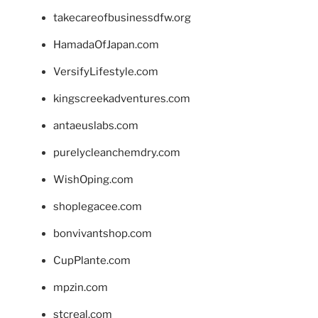
takecareofbusinessdfw.org
HamadaOfJapan.com
VersifyLifestyle.com
kingscreekadventures.com
antaeuslabs.com
purelycleanchemdry.com
WishOping.com
shoplegacee.com
bonvivantshop.com
CupPlante.com
mpzin.com
stcreal.com