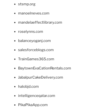
stsmp.org
manoelneves.com
mandelaeffectlibrary.com
roselynns.com
balanceyoganj.com
salesforceblogs.com
TrainGames365.com
BaytownEvaCationRentals.com
JabalpurCakeDelivery.com
halobjd.com
intelligenceqatar.com
PikaPikaApp.com