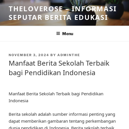
Skip
THELOVEROSE – INFORMASI
to
SEPUTAR BERITA EDUKASI
content
Menu
POSTED
NOVEMBER 3, 2024
BY
ADMINTHE
ON
Manfaat Berita Sekolah Terbaik
bagi Pendidikan Indonesia
Manfaat Berita Sekolah Terbaik bagi Pendidikan
Indonesia
Berita sekolah adalah sumber informasi penting yang
dapat memberikan gambaran tentang perkembangan
dunia pendidikan di Indonesia. Berita sekolah terbaik