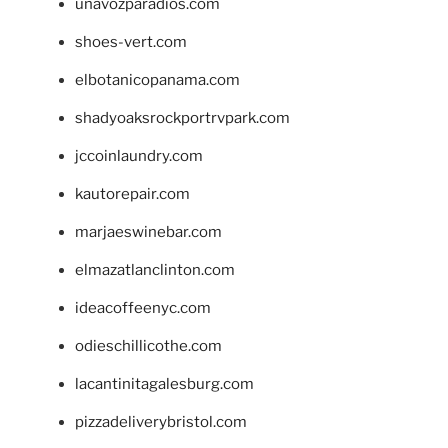
unavozparadios.com
shoes-vert.com
elbotanicopanama.com
shadyoaksrockportrvpark.com
jccoinlaundry.com
kautorepair.com
marjaeswinebar.com
elmazatlanclinton.com
ideacoffeenyc.com
odieschillicothe.com
lacantinitagalesburg.com
pizzadeliverybristol.com