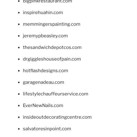
bigpinkrestaurant.com
inspirehuahin.com
memmingerspainting.com
jeremypbeasley.com
thesandwichdepotcos.com
drgiggleshouseofpain.com
hotflashdesigns.com
garagenadeau.com
lifestylechauffeurservice.com
EverNewNails.com
insideoutdecoratingcentre.com
salvatoresinpoint.com