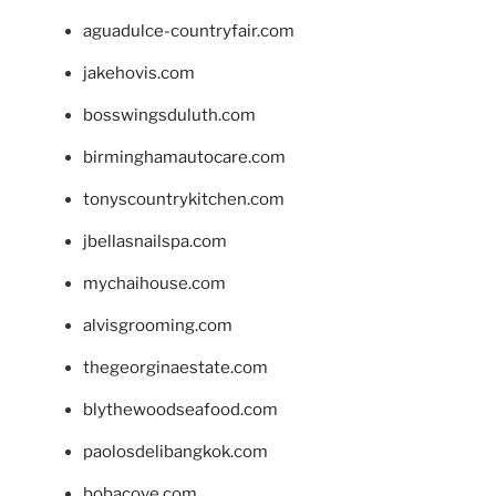
aguadulce-countryfair.com
jakehovis.com
bosswingsduluth.com
birminghamautocare.com
tonyscountrykitchen.com
jbellasnailspa.com
mychaihouse.com
alvisgrooming.com
thegeorginaestate.com
blythewoodseafood.com
paolosdelibangkok.com
bobacove.com