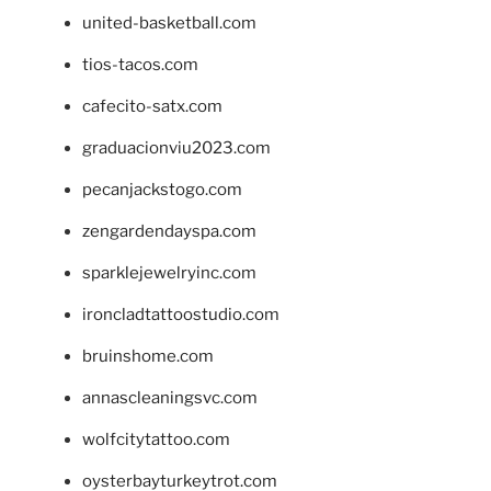
united-basketball.com
tios-tacos.com
cafecito-satx.com
graduacionviu2023.com
pecanjackstogo.com
zengardendayspa.com
sparklejewelryinc.com
ironcladtattoostudio.com
bruinshome.com
annascleaningsvc.com
wolfcitytattoo.com
oysterbayturkeytrot.com