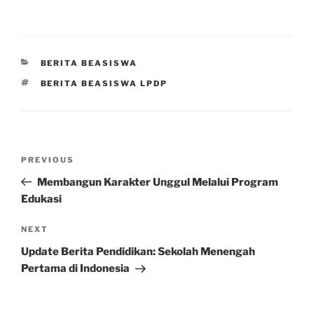
CATEGORIES
BERITA BEASISWA
TAGS
BERITA BEASISWA LPDP
Post
Previous
PREVIOUS
navigation
Post
Membangun Karakter Unggul Melalui Program
Edukasi
Next
NEXT
Post
Update Berita Pendidikan: Sekolah Menengah
Pertama di Indonesia