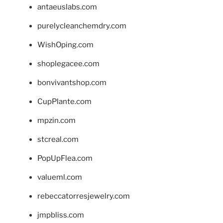
antaeuslabs.com
purelycleanchemdry.com
WishOping.com
shoplegacee.com
bonvivantshop.com
CupPlante.com
mpzin.com
stcreal.com
PopUpFlea.com
valueml.com
rebeccatorresjewelry.com
jmpbliss.com