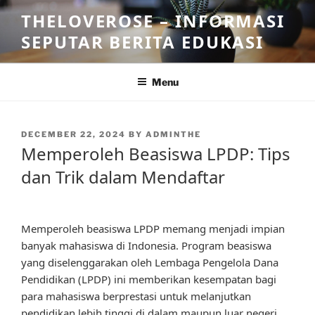
Skip
THELOVEROSE – INFORMASI
to
SEPUTAR BERITA EDUKASI
content
Menu
POSTED
DECEMBER 22, 2024
BY
ADMINTHE
ON
Memperoleh Beasiswa LPDP: Tips
dan Trik dalam Mendaftar
Memperoleh beasiswa LPDP memang menjadi impian
banyak mahasiswa di Indonesia. Program beasiswa
yang diselenggarakan oleh Lembaga Pengelola Dana
Pendidikan (LPDP) ini memberikan kesempatan bagi
para mahasiswa berprestasi untuk melanjutkan
pendidikan lebih tinggi di dalam maupun luar negeri.