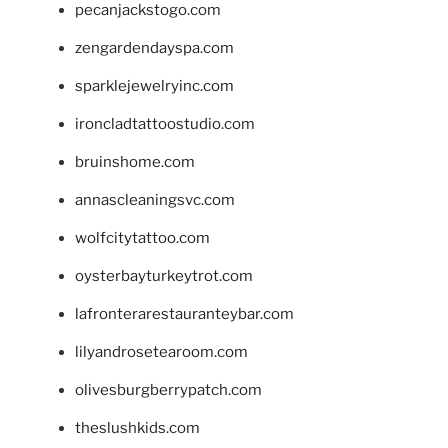
pecanjackstogo.com
zengardendayspa.com
sparklejewelryinc.com
ironcladtattoostudio.com
bruinshome.com
annascleaningsvc.com
wolfcitytattoo.com
oysterbayturkeytrot.com
lafronterarestauranteybar.com
lilyandrosetearoom.com
olivesburgberrypatch.com
theslushkids.com