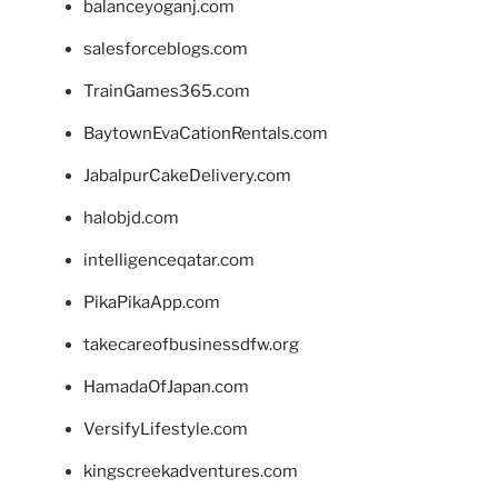
balanceyoganj.com
salesforceblogs.com
TrainGames365.com
BaytownEvaCationRentals.com
JabalpurCakeDelivery.com
halobjd.com
intelligenceqatar.com
PikaPikaApp.com
takecareofbusinessdfw.org
HamadaOfJapan.com
VersifyLifestyle.com
kingscreekadventures.com