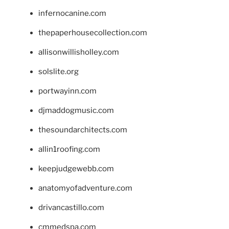
infernocanine.com
thepaperhousecollection.com
allisonwillisholley.com
solslite.org
portwayinn.com
djmaddogmusic.com
thesoundarchitects.com
allin1roofing.com
keepjudgewebb.com
anatomyofadventure.com
drivancastillo.com
cmmedspa.com