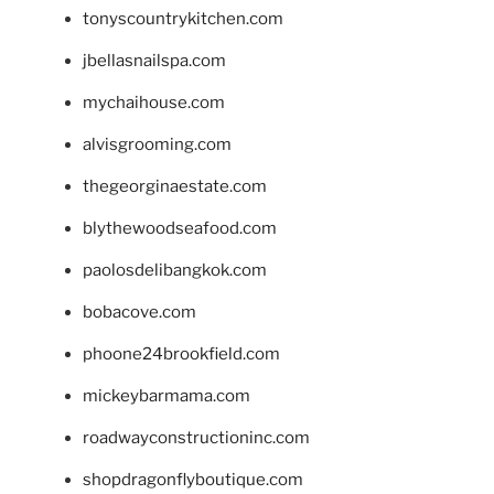
tonyscountrykitchen.com
jbellasnailspa.com
mychaihouse.com
alvisgrooming.com
thegeorginaestate.com
blythewoodseafood.com
paolosdelibangkok.com
bobacove.com
phoone24brookfield.com
mickeybarmama.com
roadwayconstructioninc.com
shopdragonflyboutique.com