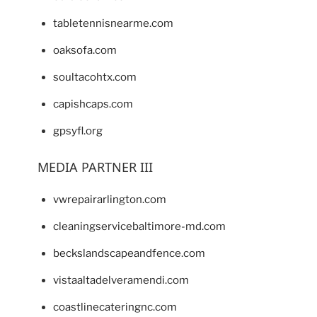
tabletennisnearme.com
oaksofa.com
soultacohtx.com
capishcaps.com
gpsyfl.org
MEDIA PARTNER III
vwrepairarlington.com
cleaningservicebaltimore-md.com
beckslandscapeandfence.com
vistaaltadelveramendi.com
coastlinecateringnc.com