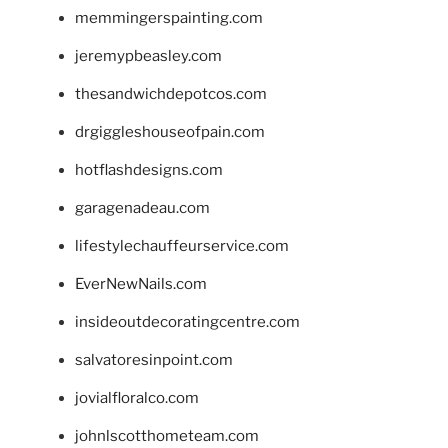
memmingerspainting.com
jeremypbeasley.com
thesandwichdepotcos.com
drgiggleshouseofpain.com
hotflashdesigns.com
garagenadeau.com
lifestylechauffeurservice.com
EverNewNails.com
insideoutdecoratingcentre.com
salvatoresinpoint.com
jovialfloralco.com
johnlscotthometeam.com