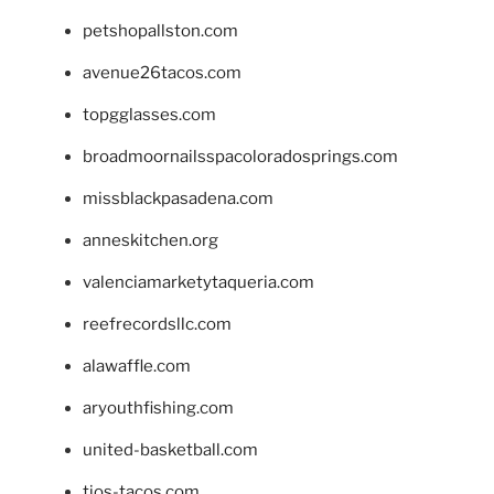
petshopallston.com
avenue26tacos.com
topgglasses.com
broadmoornailsspacoloradosprings.com
missblackpasadena.com
anneskitchen.org
valenciamarketytaqueria.com
reefrecordsllc.com
alawaffle.com
aryouthfishing.com
united-basketball.com
tios-tacos.com