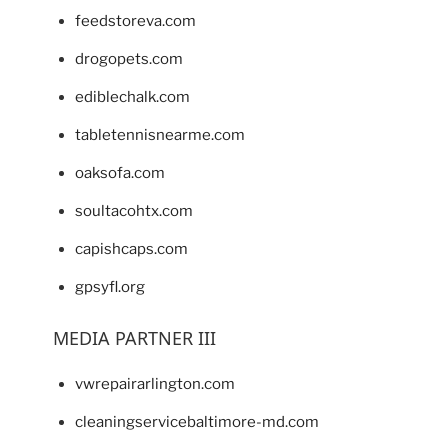
feedstoreva.com
drogopets.com
ediblechalk.com
tabletennisnearme.com
oaksofa.com
soultacohtx.com
capishcaps.com
gpsyfl.org
MEDIA PARTNER III
vwrepairarlington.com
cleaningservicebaltimore-md.com