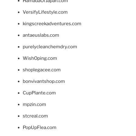
HamadaOfJapan.com
VersifyLifestyle.com
kingscreekadventures.com
antaeuslabs.com
purelycleanchemdry.com
WishOping.com
shoplegacee.com
bonvivantshop.com
CupPlante.com
mpzin.com
stcreal.com
PopUpFlea.com