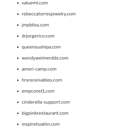
valueml.com
rebeccatorresjewelry.com
jmpbliss.com
drjorgerico.com
queensushipa.com
wendyweimerdds.com
ameri-camp.com
hrsreceivables.com
empconst1.com
cinderella-support.com
bigpinkrestaurant.com
inspirehuahin.com