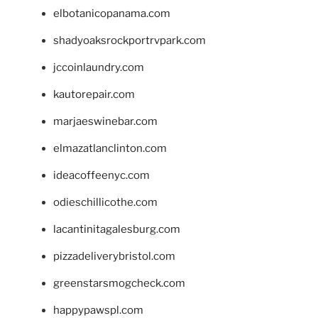
elbotanicopanama.com
shadyoaksrockportrvpark.com
jccoinlaundry.com
kautorepair.com
marjaeswinebar.com
elmazatlanclinton.com
ideacoffeenyc.com
odieschillicothe.com
lacantinitagalesburg.com
pizzadeliverybristol.com
greenstarsmogcheck.com
happypawspl.com