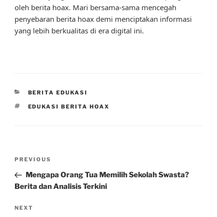
oleh berita hoax. Mari bersama-sama mencegah
penyebaran berita hoax demi menciptakan informasi
yang lebih berkualitas di era digital ini.
CATEGORIES
BERITA EDUKASI
TAGS
EDUKASI BERITA HOAX
Post
Previous
PREVIOUS
navigation
Post
Mengapa Orang Tua Memilih Sekolah Swasta?
Berita dan Analisis Terkini
Next
NEXT