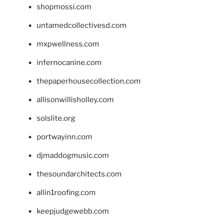
shopmossi.com
untamedcollectivesd.com
mxpwellness.com
infernocanine.com
thepaperhousecollection.com
allisonwillisholley.com
solslite.org
portwayinn.com
djmaddogmusic.com
thesoundarchitects.com
allin1roofing.com
keepjudgewebb.com