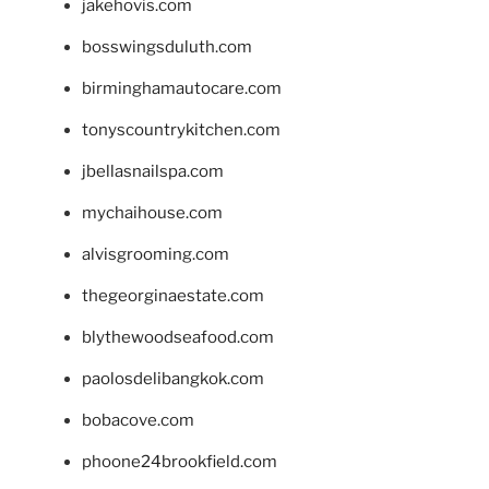
jakehovis.com
bosswingsduluth.com
birminghamautocare.com
tonyscountrykitchen.com
jbellasnailspa.com
mychaihouse.com
alvisgrooming.com
thegeorginaestate.com
blythewoodseafood.com
paolosdelibangkok.com
bobacove.com
phoone24brookfield.com