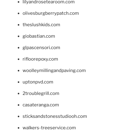
lilyandrosetearoom.com
olivesburgberrypatch.com
theslushkids.com
giobastian.com
glpascensori.com
rifloorepoxy.com
woolleymillingandpaving.com
uptonpvd.com
2troublegrill.com
casateranga.com
sticksandstonesstudiooh.com
walkers-treeservice.com