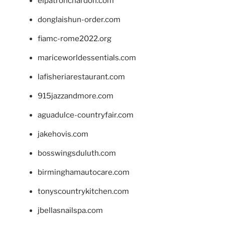
elpatronchardon.com
donglaishun-order.com
fiamc-rome2022.org
mariceworldessentials.com
lafisheriarestaurant.com
915jazzandmore.com
aguadulce-countryfair.com
jakehovis.com
bosswingsduluth.com
birminghamautocare.com
tonyscountrykitchen.com
jbellasnailspa.com