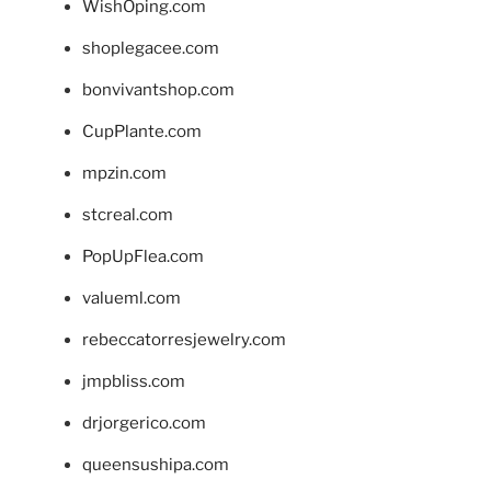
WishOping.com
shoplegacee.com
bonvivantshop.com
CupPlante.com
mpzin.com
stcreal.com
PopUpFlea.com
valueml.com
rebeccatorresjewelry.com
jmpbliss.com
drjorgerico.com
queensushipa.com