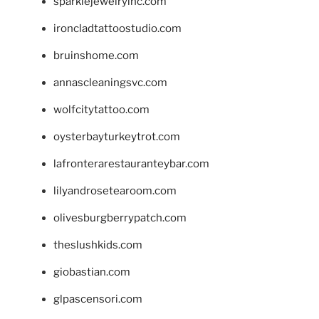
sparklejewelryinc.com
ironcladtattoostudio.com
bruinshome.com
annascleaningsvc.com
wolfcitytattoo.com
oysterbayturkeytrot.com
lafronterarestauranteybar.com
lilyandrosetearoom.com
olivesburgberrypatch.com
theslushkids.com
giobastian.com
glpascensori.com