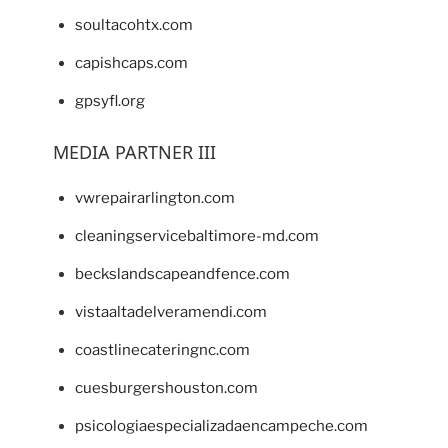
soultacohtx.com
capishcaps.com
gpsyfl.org
MEDIA PARTNER III
vwrepairarlington.com
cleaningservicebaltimore-md.com
beckslandscapeandfence.com
vistaaltadelveramendi.com
coastlinecateringnc.com
cuesburgershouston.com
psicologiaespecializadaencampeche.com