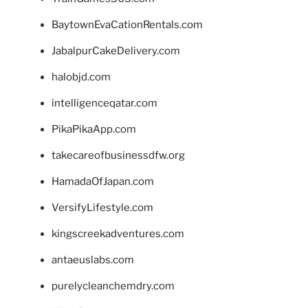
BaytownEvaCationRentals.com
JabalpurCakeDelivery.com
halobjd.com
intelligenceqatar.com
PikaPikaApp.com
takecareofbusinessdfw.org
HamadaOfJapan.com
VersifyLifestyle.com
kingscreekadventures.com
antaeuslabs.com
purelycleanchemdry.com