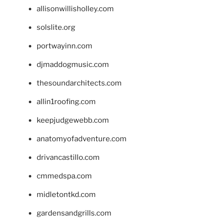
allisonwillisholley.com
solslite.org
portwayinn.com
djmaddogmusic.com
thesoundarchitects.com
allin1roofing.com
keepjudgewebb.com
anatomyofadventure.com
drivancastillo.com
cmmedspa.com
midletontkd.com
gardensandgrills.com