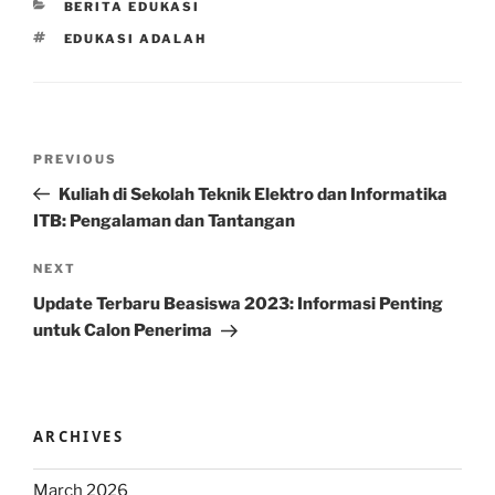
CATEGORIES
BERITA EDUKASI
TAGS
EDUKASI ADALAH
Post
Previous
PREVIOUS
navigation
Post
Kuliah di Sekolah Teknik Elektro dan Informatika
ITB: Pengalaman dan Tantangan
Next
NEXT
Post
Update Terbaru Beasiswa 2023: Informasi Penting
untuk Calon Penerima
ARCHIVES
March 2026