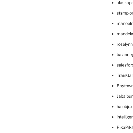
alaskapo
stsmp.o
manoel
mandelae
roselyn
balance
salesfo
TrainG
Baytown
Jabalpu
halobjd
intellig
PikaPik