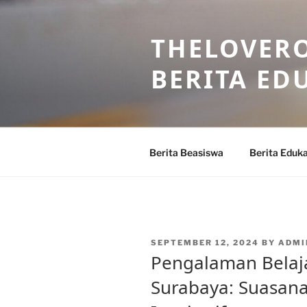
Skip
to
THELOVERO
content
BERITA ED
Berita Beasiswa
Berita Eduka
POSTED
SEPTEMBER 12, 2024
BY
ADMI
ON
Pengalaman Belaja
Surabaya: Suasan