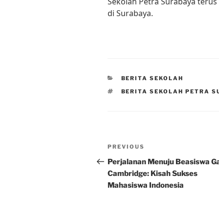
Sekolah Petra Surabaya terus
di Surabaya.
CATEGORIES
BERITA SEKOLAH
TAGS
BERITA SEKOLAH PETRA 
Post
Previous
PREVIOUS
navigation
Post
Perjalanan Menuju Beasiswa G
Cambridge: Kisah Sukses
Mahasiswa Indonesia