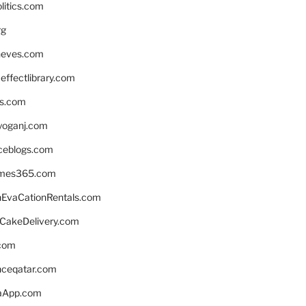
litics.com
rg
neves.com
ffectlibrary.com
ns.com
yoganj.com
rceblogs.com
ames365.com
EvaCationRentals.com
rCakeDelivery.com
.com
enceqatar.com
aApp.com