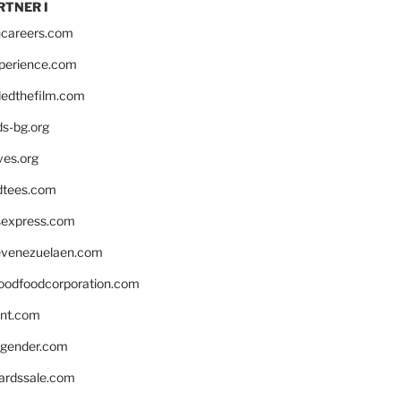
RTNER I
hcareers.com
xperience.com
edthefilm.com
ds-bg.org
ves.org
tees.com
rsexpress.com
venezuelaen.com
oodfoodcorporation.com
nnt.com
gender.com
ardssale.com