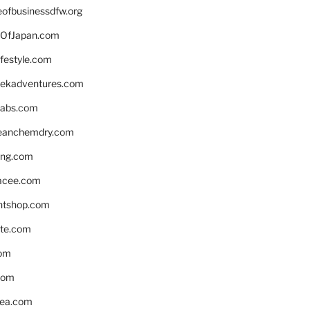
eofbusinessdfw.org
OfJapan.com
ifestyle.com
eekadventures.com
labs.com
leanchemdry.com
ing.com
acee.com
ntshop.com
te.com
om
com
ea.com