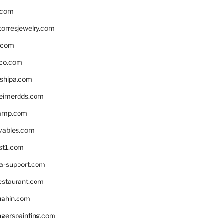
.com
torresjewelry.com
s.com
ico.com
shipa.com
eimerdds.com
camp.com
ivables.com
st1.com
la-support.com
estaurant.com
uahin.com
erspainting.com