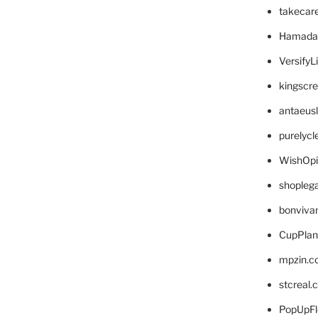
takecar
Hamada
VersifyL
kingscr
antaeus
purelyc
WishOp
shopleg
bonviva
CupPlan
mpzin.c
stcreal.
PopUpFl