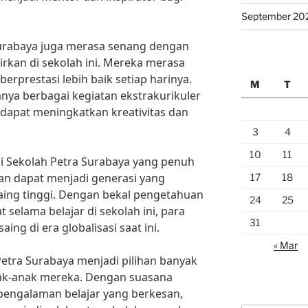
September 20
Surabaya juga merasa senang dengan
rkan di sekolah ini. Mereka merasa
berprestasi lebih baik setiap harinya.
M
T
anya berbagai kegiatan ekstrakurikuler
dapat meningkatkan kreativitas dan
3
4
10
11
i Sekolah Petra Surabaya yang penuh
kan dapat menjadi generasi yang
17
18
saing tinggi. Dengan bekal pengetahuan
24
25
 selama belajar di sekolah ini, para
31
ng di era globalisasi saat ini.
« Mar
 Petra Surabaya menjadi pilihan banyak
ak-anak mereka. Dengan suasana
 pengalaman belajar yang berkesan,