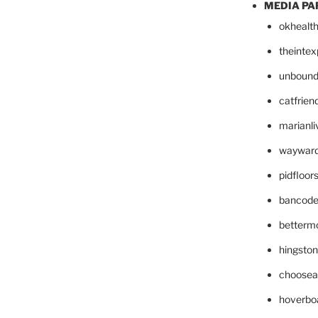
MEDIA PA
okhealt
theinte
unbound
catfrien
marianli
wayward
pidfloo
bancode
betterm
hingsto
choosea
hoverbo