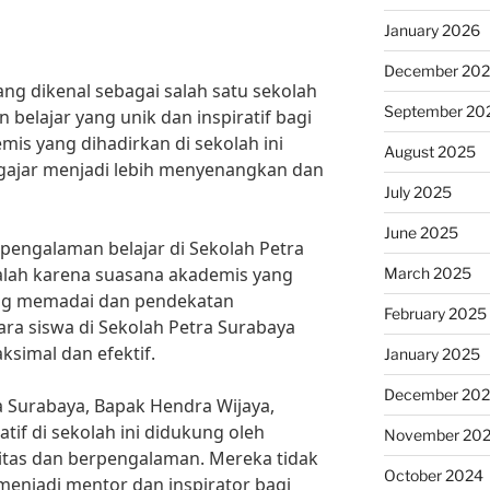
January 2026
December 20
g dikenal sebagai salah satu sekolah
September 20
elajar yang unik dan inspiratif bagi
is yang dihadirkan di sekolah ini
August 2025
gajar menjadi lebih menyenangkan dan
July 2025
June 2025
pengalaman belajar di Sekolah Petra
alah karena suasana akademis yang
March 2025
 yang memadai dan pendekatan
February 2025
ara siswa di Sekolah Petra Surabaya
ksimal dan efektif.
January 2025
December 20
 Surabaya, Bapak Hendra Wijaya,
tif di sekolah ini didukung oleh
November 20
itas dan berpengalaman. Mereka tidak
October 2024
enjadi mentor dan inspirator bagi