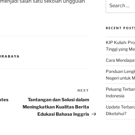
 menjadi salah satu sekolah unggulan
Search
for:
RECENT POST
KIP Kuliah: Pr
Tinggi yang M
SURABAYA
Cara Mendapat
Panduan Lengk
Negeri untuk 
Peluang Terba
NEXT
Next
Indonesia
Post
ates
Tantangan dan Solusi dalam
Meningkatkan Kualitas Berita
Update Terbaru
Diketahui?
Edukasi Bahasa Inggris