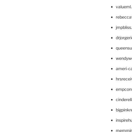
valueml
rebecca
jmpblis
drjorger
queensu
wendyw
ameri-
hrsrece
empcon
cinderel
bigpinkr
inspireh
memming