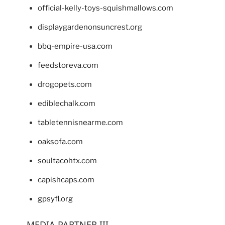
official-kelly-toys-squishmallows.com
displaygardenonsuncrest.org
bbq-empire-usa.com
feedstoreva.com
drogopets.com
ediblechalk.com
tabletennisnearme.com
oaksofa.com
soultacohtx.com
capishcaps.com
gpsyfl.org
MEDIA PARTNER III