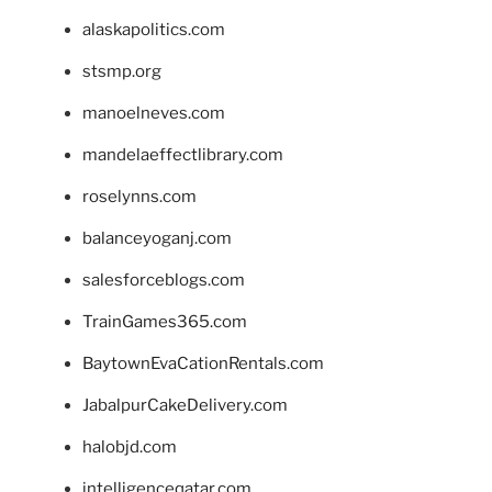
alaskapolitics.com
stsmp.org
manoelneves.com
mandelaeffectlibrary.com
roselynns.com
balanceyoganj.com
salesforceblogs.com
TrainGames365.com
BaytownEvaCationRentals.com
JabalpurCakeDelivery.com
halobjd.com
intelligenceqatar.com