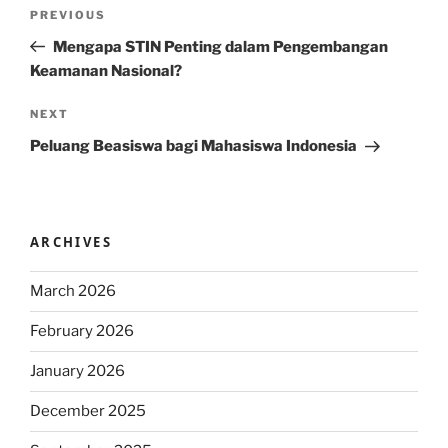
Post
Previous
PREVIOUS
navigation
Post
Mengapa STIN Penting dalam Pengembangan
Keamanan Nasional?
Next
NEXT
Post
Peluang Beasiswa bagi Mahasiswa Indonesia
ARCHIVES
March 2026
February 2026
January 2026
December 2025