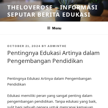
Skip
THELOVEROSE – INFORMASI
to
SEPUTAR BERITA EDUKASI
content
Menu
POSTED
OCTOBER 21, 2024
BY
ADMINTHE
ON
Pentingnya Edukasi Artinya dalam
Pengembangan Pendidikan
Pentingnya Edukasi Artinya dalam Pengembangan
Pendidikan
Edukasi memiliki peran yang sangat penting dalam
pengembangan pendidikan. Tanpa edukasi yang baik,
sulit bagi sebuah negara untuk mencapai kemajuan