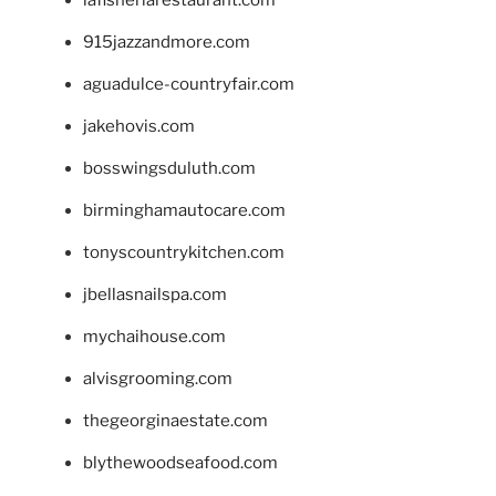
lafisheriarestaurant.com
915jazzandmore.com
aguadulce-countryfair.com
jakehovis.com
bosswingsduluth.com
birminghamautocare.com
tonyscountrykitchen.com
jbellasnailspa.com
mychaihouse.com
alvisgrooming.com
thegeorginaestate.com
blythewoodseafood.com