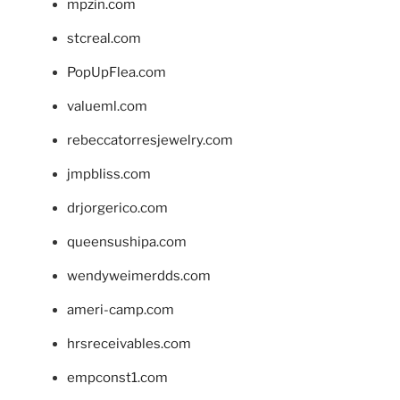
mpzin.com
stcreal.com
PopUpFlea.com
valueml.com
rebeccatorresjewelry.com
jmpbliss.com
drjorgerico.com
queensushipa.com
wendyweimerdds.com
ameri-camp.com
hrsreceivables.com
empconst1.com