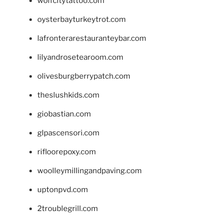
wolfcitytattoo.com
oysterbayturkeytrot.com
lafronterarestauranteybar.com
lilyandrosetearoom.com
olivesburgberrypatch.com
theslushkids.com
giobastian.com
glpascensori.com
rifloorepoxy.com
woolleymillingandpaving.com
uptonpvd.com
2troublegrill.com