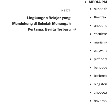
MEDIA PA
okhealt
NEXT
Next
Post
theinte
Lingkungan Belajar yang
Mendukung di Sekolah Menengah
unbound
Pertama: Berita Terbaru
catfrien
marianli
wayward
pidfloo
bancode
betterm
hingsto
choosea
hoverbo