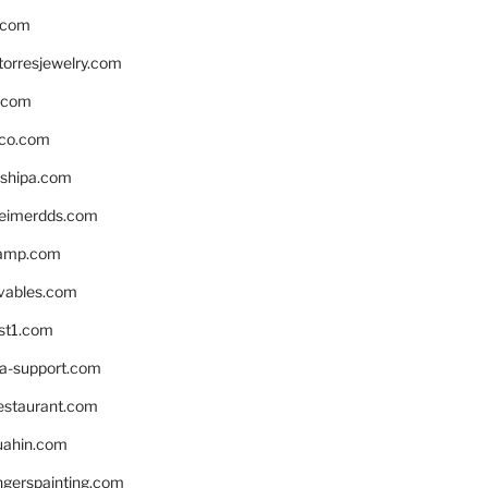
.com
torresjewelry.com
s.com
ico.com
shipa.com
eimerdds.com
camp.com
ivables.com
st1.com
la-support.com
estaurant.com
uahin.com
erspainting.com