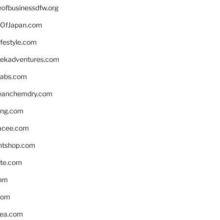
eofbusinessdfw.org
OfJapan.com
ifestyle.com
eekadventures.com
labs.com
leanchemdry.com
ing.com
acee.com
ntshop.com
te.com
om
com
ea.com