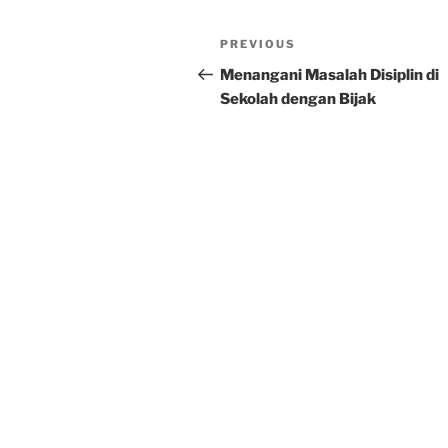
Post
Previous
PREVIOUS
navigation
Post
Menangani Masalah Disiplin di
Sekolah dengan Bijak