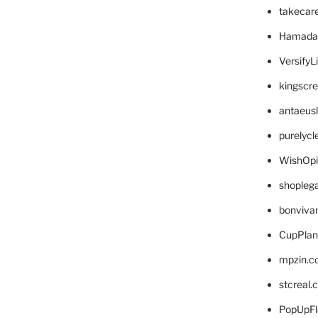
takecar
Hamada
VersifyL
kingscr
antaeus
purelyc
WishOp
shopleg
bonviva
CupPlan
mpzin.c
stcreal.
PopUpFl