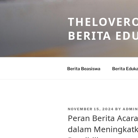
Skip
to
THELOVERO
content
BERITA ED
Berita Beasiswa
Berita Eduka
POSTED
NOVEMBER 15, 2024
BY
ADMIN
ON
Peran Berita Acar
dalam Meningkatka