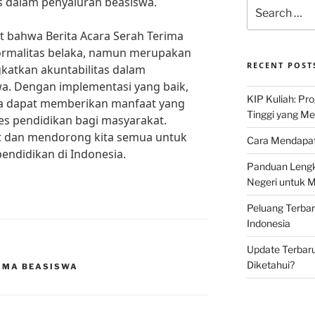
as dalam penyaluran beasiswa.
Search
for:
at bahwa Berita Acara Serah Terima
ormalitas belaka, namun merupakan
RECENT POST
katkan akuntabilitas dalam
a. Dengan implementasi yang baik,
KIP Kuliah: Pr
a dapat memberikan manfaat yang
Tinggi yang M
es pendidikan bagi masyarakat.
at dan mendorong kita semua untuk
Cara Mendapat
endidikan di Indonesia.
Panduan Lengk
Negeri untuk 
Peluang Terba
Indonesia
Update Terbaru
Diketahui?
RIMA BEASISWA