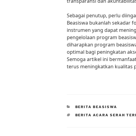
transparansi dan akuntabilit
Sebagai penutup, perlu diing
Beasiswa bukanlah sekadar f
instrumen yang dapat mening
pengelolaan program beasisw
diharapkan program beasisw
optimal bagi peningkatan aks
Semoga artikel ini bermanfa
terus meningkatkan kualitas p
CATEGORIES
BERITA BEASISWA
TAGS
BERITA ACARA SERAH TE