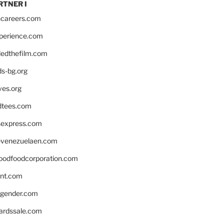
RTNER I
hcareers.com
xperience.com
edthefilm.com
ds-bg.org
ves.org
tees.com
rsexpress.com
venezuelaen.com
oodfoodcorporation.com
nnt.com
gender.com
ardssale.com