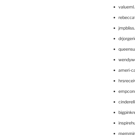
valueml
rebecca
jmpblis
drjorger
queensu
wendyw
ameri-
hrsrece
empcon
cinderel
bigpinkr
inspireh
memming