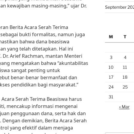
n kewajiban masing-masing,” ujar Dr.
September 20
ran Berita Acara Serah Terima
 sebagai bukti formalitas, namun juga
M
T
mastikan bahwa dana beasiswa
n yang telah ditetapkan. Hal ini
. Dr. Arief Rachman, mantan Menteri
3
4
yang mengatakan bahwa “akuntabilitas
10
11
iswa sangat penting untuk
ebut benar-benar bermanfaat dan
17
18
kses pendidikan bagi masyarakat.”
24
25
31
 Acara Serah Terima Beasiswa harus
liti, mencakup informasi mengenai
« Mar
ujuan penggunaan dana, serta hak dan
 Dengan demikian, Berita Acara Serah
ntrol yang efektif dalam menjaga