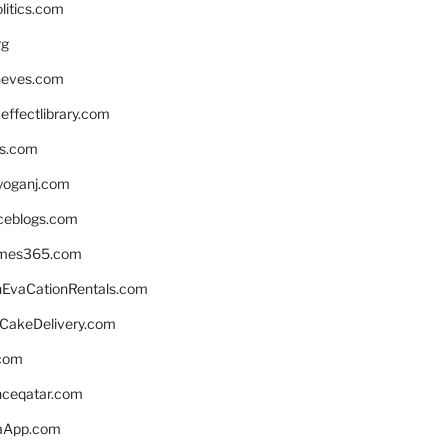
litics.com
rg
neves.com
ffectlibrary.com
ns.com
yoganj.com
rceblogs.com
ames365.com
EvaCationRentals.com
rCakeDelivery.com
.com
enceqatar.com
aApp.com