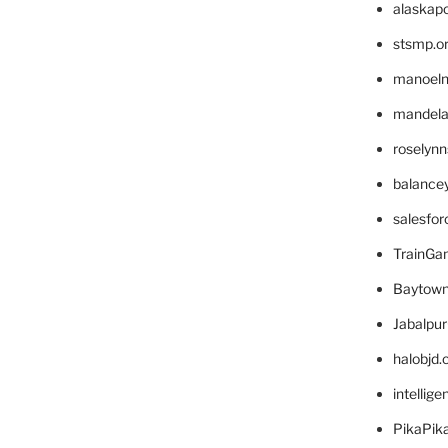
alaskapo
stsmp.o
manoel
mandelae
roselyn
balance
salesfo
TrainG
Baytown
Jabalpu
halobjd
intellig
PikaPik