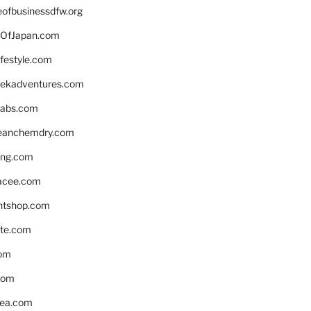
eofbusinessdfw.org
OfJapan.com
ifestyle.com
eekadventures.com
labs.com
leanchemdry.com
ing.com
acee.com
ntshop.com
te.com
om
com
ea.com