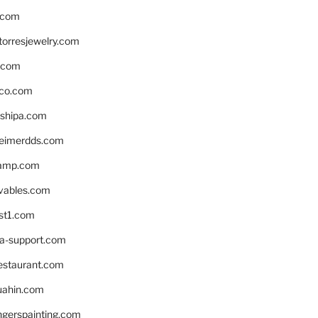
.com
torresjewelry.com
s.com
ico.com
shipa.com
eimerdds.com
camp.com
ivables.com
st1.com
la-support.com
estaurant.com
uahin.com
erspainting.com