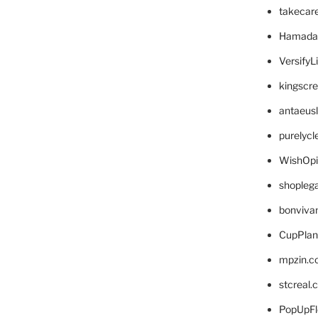
takecar
Hamada
VersifyL
kingscr
antaeus
purelyc
WishOp
shopleg
bonviva
CupPlan
mpzin.c
stcreal.
PopUpFl