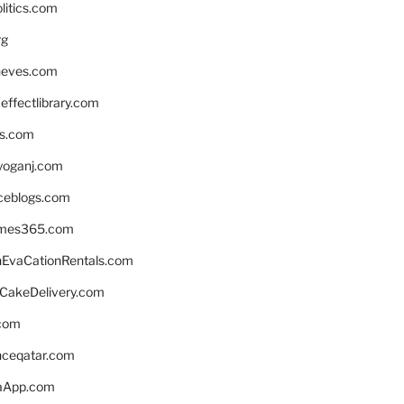
litics.com
rg
neves.com
ffectlibrary.com
ns.com
yoganj.com
rceblogs.com
ames365.com
EvaCationRentals.com
rCakeDelivery.com
.com
enceqatar.com
aApp.com