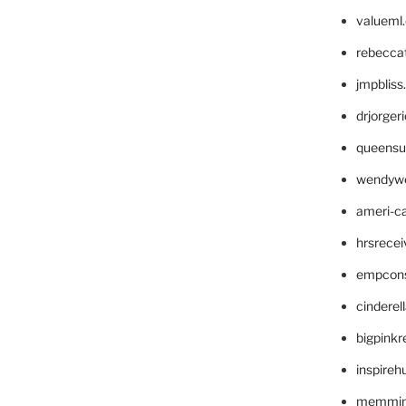
valueml
rebecca
jmpblis
drjorger
queensu
wendyw
ameri-
hrsrece
empcon
cinderel
bigpinkr
inspireh
memming