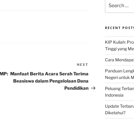
Search
for:
RECENT POST
KIP Kuliah: Pr
Tinggi yang M
Cara Mendapat
NEXT
Next
Panduan Lengk
Post
SMP:
Manfaat Berita Acara Serah Terima
Negeri untuk 
Beasiswa dalam Pengelolaan Dana
Pendidikan
Peluang Terba
Indonesia
Update Terbaru
Diketahui?