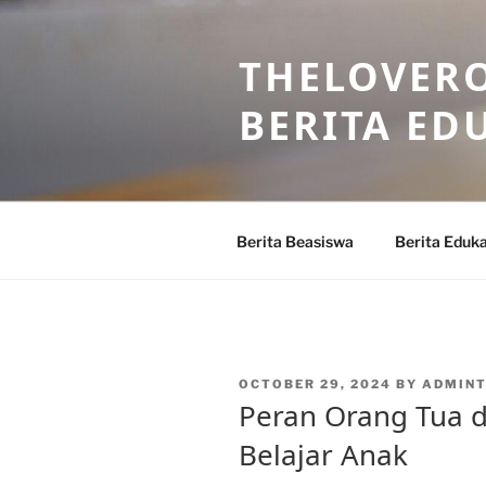
Skip
to
THELOVERO
content
BERITA ED
Berita Beasiswa
Berita Eduka
POSTED
OCTOBER 29, 2024
BY
ADMIN
ON
Peran Orang Tua 
Belajar Anak