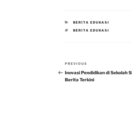
CATEGORIES
BERITA EDUKASI
TAGS
BERITA EDUKASI
Post
Previous
PREVIOUS
navigation
Post
Inovasi Pendidikan di Sekolah 
Berita Terkini