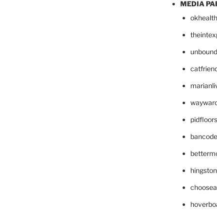
MEDIA PA
okhealt
theinte
unbound
catfrien
marianli
wayward
pidfloo
bancode
betterm
hingsto
choosea
hoverbo