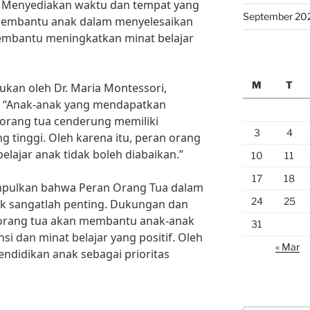
h. Menyediakan waktu dan tempat yang
September 20
 membantu anak dalam menyelesaikan
embantu meningkatkan minat belajar
M
T
ukan oleh Dr. Maria Montessori,
k, “Anak-anak yang mendapatkan
 orang tua cenderung memiliki
3
4
ng tinggi. Oleh karena itu, peran orang
lajar anak tidak boleh diabaikan.”
10
11
17
18
mpulkan bahwa Peran Orang Tua dalam
24
25
k sangatlah penting. Dukungan dan
h orang tua akan membantu anak-anak
31
dan minat belajar yang positif. Oleh
« Mar
pendidikan anak sebagai prioritas