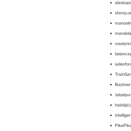
alaskapo
stsmp.o
manoel
mandelae
roselyn
balance
salesfo
TrainG
Baytown
Jabalpu
halobjd
intellig
PikaPik