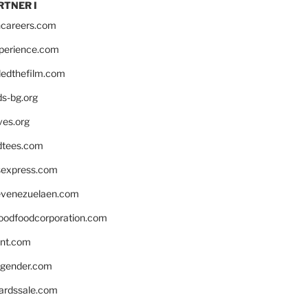
RTNER I
hcareers.com
xperience.com
edthefilm.com
ds-bg.org
ves.org
tees.com
rsexpress.com
venezuelaen.com
oodfoodcorporation.com
nnt.com
gender.com
ardssale.com