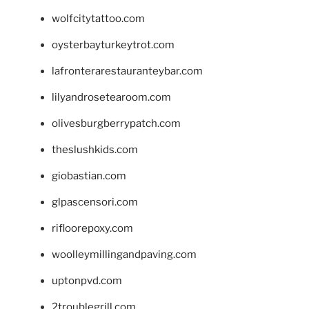
wolfcitytattoo.com
oysterbayturkeytrot.com
lafronterarestauranteybar.com
lilyandrosetearoom.com
olivesburgberrypatch.com
theslushkids.com
giobastian.com
glpascensori.com
rifloorepoxy.com
woolleymillingandpaving.com
uptonpvd.com
2troublegrill.com