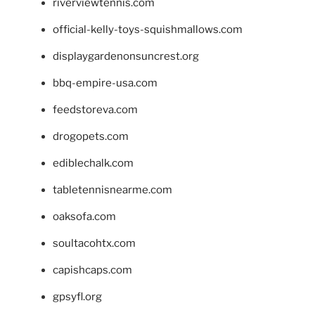
riverviewtennis.com
official-kelly-toys-squishmallows.com
displaygardenonsuncrest.org
bbq-empire-usa.com
feedstoreva.com
drogopets.com
ediblechalk.com
tabletennisnearme.com
oaksofa.com
soultacohtx.com
capishcaps.com
gpsyfl.org