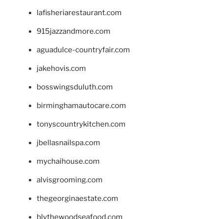
lafisheriarestaurant.com
915jazzandmore.com
aguadulce-countryfair.com
jakehovis.com
bosswingsduluth.com
birminghamautocare.com
tonyscountrykitchen.com
jbellasnailspa.com
mychaihouse.com
alvisgrooming.com
thegeorginaestate.com
blythewoodseafood.com