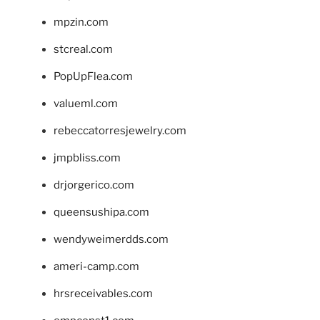
mpzin.com
stcreal.com
PopUpFlea.com
valueml.com
rebeccatorresjewelry.com
jmpbliss.com
drjorgerico.com
queensushipa.com
wendyweimerdds.com
ameri-camp.com
hrsreceivables.com