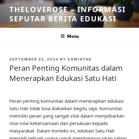
Skip
THELOVEROSE – INFORMASI
to
SEPUTAR BERITA EDUKASI
content
Menu
POSTED
SEPTEMBER 22, 2024
BY
ADMINTHE
ON
Peran Penting Komunitas dalam
Menerapkan Edukasi Satu Hati
Peran penting komunitas dalam menerapkan edukasi
Satu Hati tidak bisa diabaikan begitu saja. Komunitas
memiliki peran yang sangat vital dalam menyebarkan
nilai-nilai kebersamaan dan persatuan kepada
masyarakat. Dalam konteks ini, edukasi Satu Hati
menjadi sebuah upaya untuk membangun sikap saling