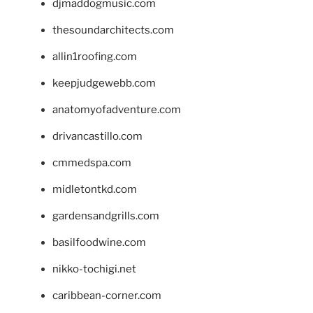
djmaddogmusic.com
thesoundarchitects.com
allin1roofing.com
keepjudgewebb.com
anatomyofadventure.com
drivancastillo.com
cmmedspa.com
midletontkd.com
gardensandgrills.com
basilfoodwine.com
nikko-tochigi.net
caribbean-corner.com