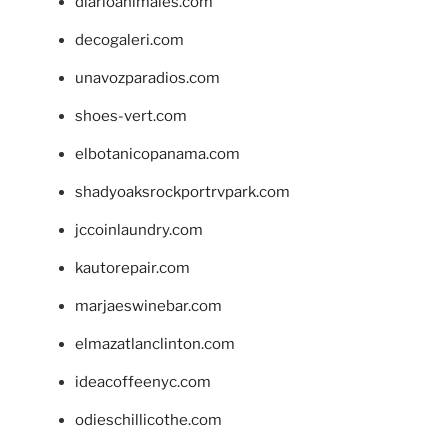
diarioanimales.com
decogaleri.com
unavozparadios.com
shoes-vert.com
elbotanicopanama.com
shadyoaksrockportrvpark.com
jccoinlaundry.com
kautorepair.com
marjaeswinebar.com
elmazatlanclinton.com
ideacoffeenyc.com
odieschillicothe.com