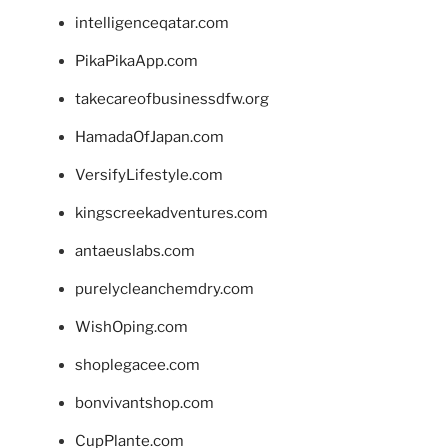
intelligenceqatar.com
PikaPikaApp.com
takecareofbusinessdfw.org
HamadaOfJapan.com
VersifyLifestyle.com
kingscreekadventures.com
antaeuslabs.com
purelycleanchemdry.com
WishOping.com
shoplegacee.com
bonvivantshop.com
CupPlante.com