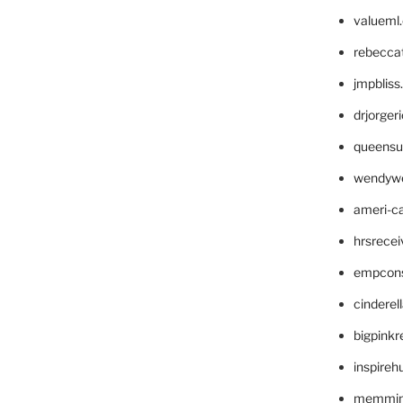
valueml
rebecca
jmpblis
drjorger
queensu
wendyw
ameri-
hrsrece
empcon
cinderel
bigpinkr
inspireh
memming