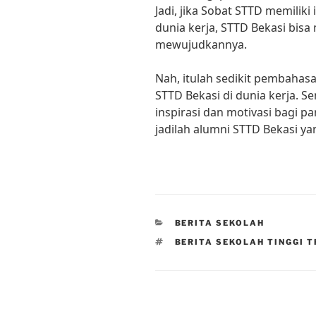
Jadi, jika Sobat STTD memilik
dunia kerja, STTD Bekasi bisa
mewujudkannya.
Nah, itulah sedikit pembahas
STTD Bekasi di dunia kerja. S
inspirasi dan motivasi bagi p
jadilah alumni STTD Bekasi yan
CATEGORIES
BERITA SEKOLAH
TAGS
BERITA SEKOLAH TINGGI 