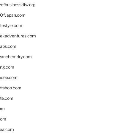
eofbusinessdfw.org
OfJapan.com
ifestyle.com
eekadventures.com
labs.com
leanchemdry.com
ing.com
acee.com
ntshop.com
te.com
om
com
ea.com