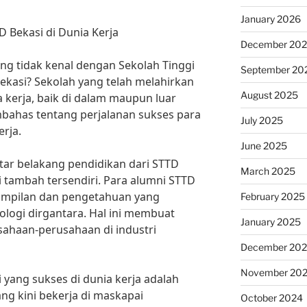
January 2026
D Bekasi di Dunia Kerja
December 20
ang tidak kenal dengan Sekolah Tinggi
September 20
ekasi? Sekolah yang telah melahirkan
August 2025
 kerja, baik di dalam maupun luar
embahas tentang perjalanan sukses para
July 2025
erja.
June 2025
atar belakang pendidikan dari STTD
March 2025
i tambah tersendiri. Para alumni STTD
rampilan dan pengetahuan yang
February 2025
logi dirgantara. Hal ini membuat
January 2025
ahaan-perusahaan di industri
December 20
November 20
 yang sukses di dunia kerja adalah
ang kini bekerja di maskapai
October 2024