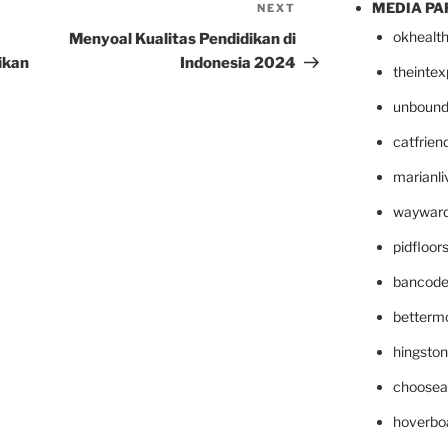
MEDIA PA
NEXT
Next
Post
okhealt
Menyoal Kualitas Pendidikan di
ikan
Indonesia 2024
theinte
unbound
catfrien
marianli
wayward
pidfloo
bancode
betterm
hingsto
choosea
hoverbo