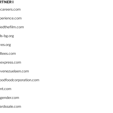
RTNER I
hcareers.com
xperience.com
edthefilm.com
ds-bg.org
ves.org
tees.com
rsexpress.com
venezuelaen.com
oodfoodcorporation.com
nnt.com
gender.com
ardssale.com