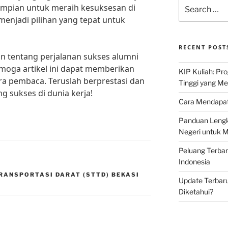
Search
i impian untuk meraih kesuksesan di
for:
 menjadi pilihan yang tepat untuk
RECENT POST
an tentang perjalanan sukses alumni
emoga artikel ini dapat memberikan
KIP Kuliah: Pr
ara pembaca. Teruslah berprestasi dan
Tinggi yang M
g sukses di dunia kerja!
Cara Mendapat
Panduan Lengk
Negeri untuk 
Peluang Terba
Indonesia
TRANSPORTASI DARAT (STTD) BEKASI
Update Terbaru
Diketahui?