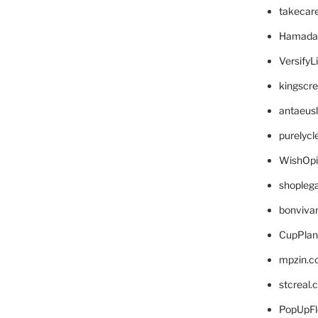
takecar
Hamada
VersifyL
kingscr
antaeus
purelyc
WishOp
shopleg
bonviva
CupPlan
mpzin.c
stcreal.
PopUpFl