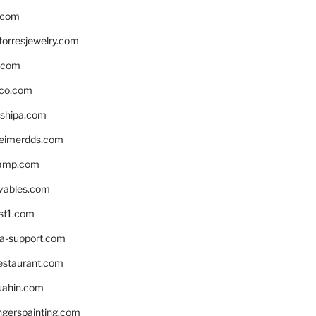
.com
torresjewelry.com
s.com
ico.com
shipa.com
eimerdds.com
camp.com
ivables.com
st1.com
la-support.com
estaurant.com
uahin.com
erspainting.com