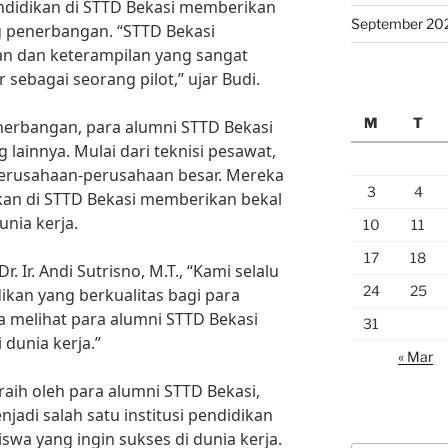
ndidikan di STTD Bekasi memberikan
September 20
g penerbangan. “STTD Bekasi
n dan keterampilan yang sangat
 sebagai seorang pilot,” ujar Budi.
M
T
nerbangan, para alumni STTD Bekasi
 lainnya. Mulai dari teknisi pesawat,
perusahaan-perusahaan besar. Mereka
3
4
an di STTD Bekasi memberikan bekal
unia kerja.
10
11
17
18
 Ir. Andi Sutrisno, M.T., “Kami selalu
24
25
kan yang berkualitas bagi para
 melihat para alumni STTD Bekasi
31
 dunia kerja.”
« Mar
raih oleh para alumni STTD Bekasi,
enjadi salah satu institusi pendidikan
iswa yang ingin sukses di dunia kerja.