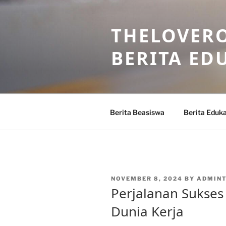
Skip
to
THELOVERO
content
BERITA ED
Berita Beasiswa
Berita Eduka
POSTED
NOVEMBER 8, 2024
BY
ADMIN
ON
Perjalanan Sukses
Dunia Kerja