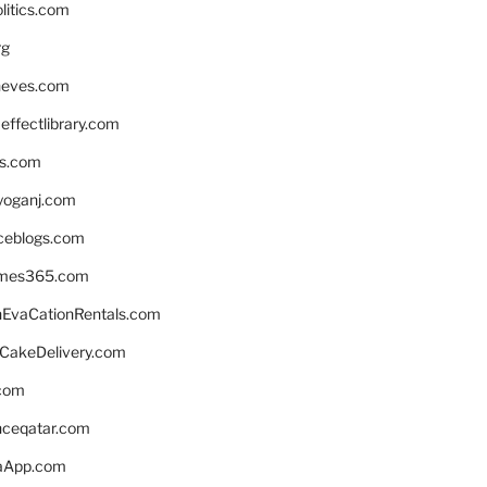
litics.com
rg
neves.com
ffectlibrary.com
ns.com
yoganj.com
rceblogs.com
ames365.com
EvaCationRentals.com
rCakeDelivery.com
.com
enceqatar.com
aApp.com