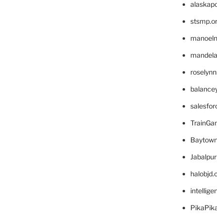
alaskapo
stsmp.o
manoel
mandelae
roselyn
balance
salesfo
TrainG
Baytown
Jabalpu
halobjd
intellig
PikaPik