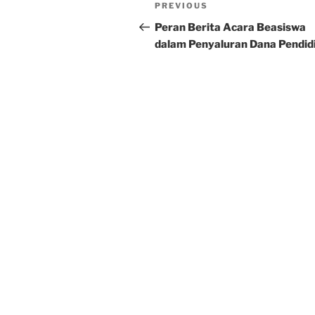
Post
Previous
PREVIOUS
navigation
Post
Peran Berita Acara Beasiswa
dalam Penyaluran Dana Pendid