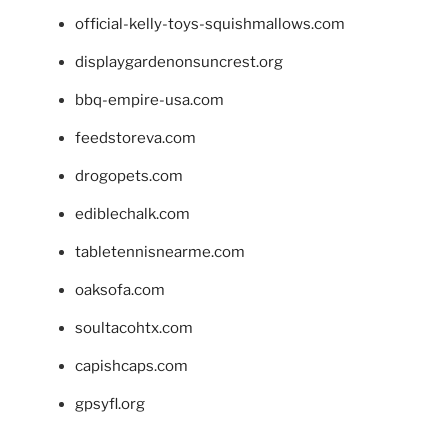
official-kelly-toys-squishmallows.com
displaygardenonsuncrest.org
bbq-empire-usa.com
feedstoreva.com
drogopets.com
ediblechalk.com
tabletennisnearme.com
oaksofa.com
soultacohtx.com
capishcaps.com
gpsyfl.org