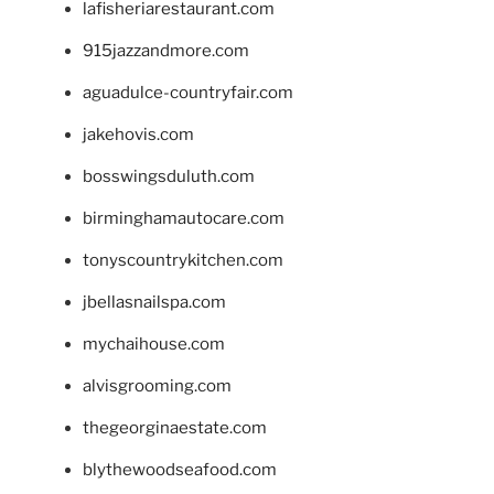
lafisheriarestaurant.com
915jazzandmore.com
aguadulce-countryfair.com
jakehovis.com
bosswingsduluth.com
birminghamautocare.com
tonyscountrykitchen.com
jbellasnailspa.com
mychaihouse.com
alvisgrooming.com
thegeorginaestate.com
blythewoodseafood.com