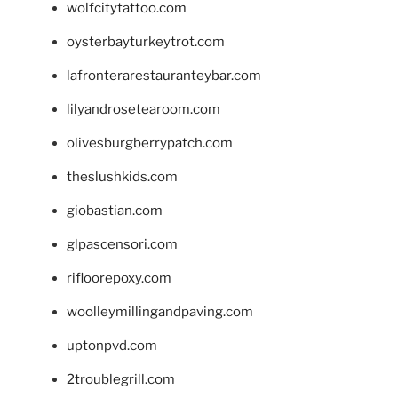
wolfcitytattoo.com
oysterbayturkeytrot.com
lafronterarestauranteybar.com
lilyandrosetearoom.com
olivesburgberrypatch.com
theslushkids.com
giobastian.com
glpascensori.com
rifloorepoxy.com
woolleymillingandpaving.com
uptonpvd.com
2troublegrill.com