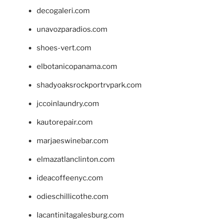
decogaleri.com
unavozparadios.com
shoes-vert.com
elbotanicopanama.com
shadyoaksrockportrvpark.com
jccoinlaundry.com
kautorepair.com
marjaeswinebar.com
elmazatlanclinton.com
ideacoffeenyc.com
odieschillicothe.com
lacantinitagalesburg.com