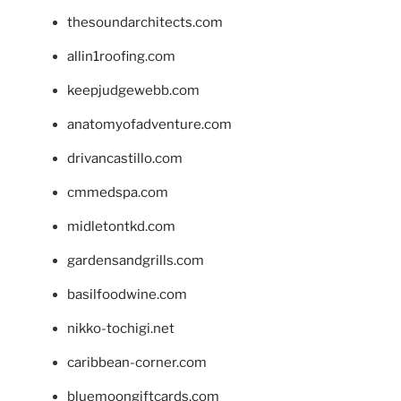
thesoundarchitects.com
allin1roofing.com
keepjudgewebb.com
anatomyofadventure.com
drivancastillo.com
cmmedspa.com
midletontkd.com
gardensandgrills.com
basilfoodwine.com
nikko-tochigi.net
caribbean-corner.com
bluemoongiftcards.com