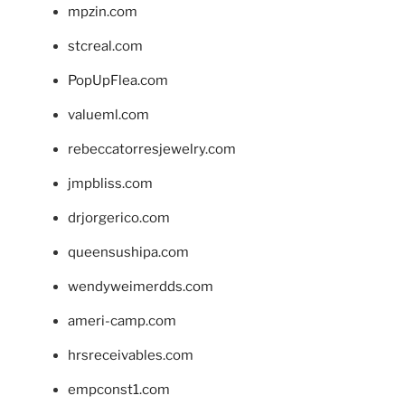
mpzin.com
stcreal.com
PopUpFlea.com
valueml.com
rebeccatorresjewelry.com
jmpbliss.com
drjorgerico.com
queensushipa.com
wendyweimerdds.com
ameri-camp.com
hrsreceivables.com
empconst1.com