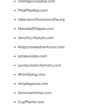
intelligenceqatar.com
PikaPikaApp.com
takecareofbusinessdfw.org
HamadaOfJapan.com
VersifyLifestyle.com
kingscreekadventures.com
antaeuslabs.com
purelycleanchemdry.com
WishOping.com
shoplegacee.com
bonvivantshop.com
CupPlante.com