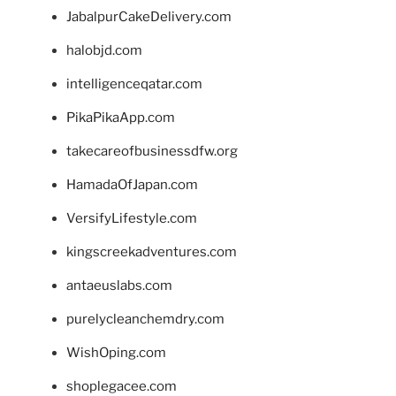
JabalpurCakeDelivery.com
halobjd.com
intelligenceqatar.com
PikaPikaApp.com
takecareofbusinessdfw.org
HamadaOfJapan.com
VersifyLifestyle.com
kingscreekadventures.com
antaeuslabs.com
purelycleanchemdry.com
WishOping.com
shoplegacee.com