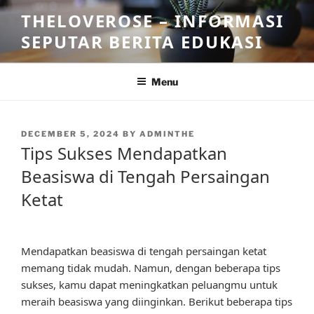
Skip
THELOVEROSE – INFORMASI
to
SEPUTAR BERITA EDUKASI
content
Menu
POSTED
DECEMBER 5, 2024
BY
ADMINTHE
ON
Tips Sukses Mendapatkan
Beasiswa di Tengah Persaingan
Ketat
Mendapatkan beasiswa di tengah persaingan ketat
memang tidak mudah. Namun, dengan beberapa tips
sukses, kamu dapat meningkatkan peluangmu untuk
meraih beasiswa yang diinginkan. Berikut beberapa tips