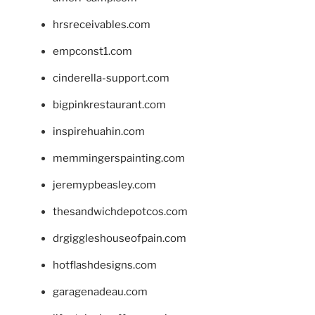
hrsreceivables.com
empconst1.com
cinderella-support.com
bigpinkrestaurant.com
inspirehuahin.com
memmingerspainting.com
jeremypbeasley.com
thesandwichdepotcos.com
drgiggleshouseofpain.com
hotflashdesigns.com
garagenadeau.com