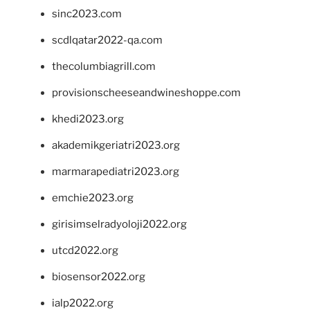
sinc2023.com
scdlqatar2022-qa.com
thecolumbiagrill.com
provisionscheeseandwineshoppe.com
khedi2023.org
akademikgeriatri2023.org
marmarapediatri2023.org
emchie2023.org
girisimselradyoloji2022.org
utcd2022.org
biosensor2022.org
ialp2022.org