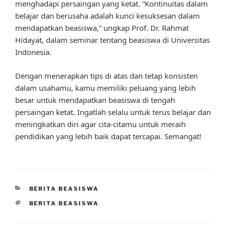
menghadapi persaingan yang ketat. “Kontinuitas dalam
belajar dan berusaha adalah kunci kesuksesan dalam
mendapatkan beasiswa,” ungkap Prof. Dr. Rahmat
Hidayat, dalam seminar tentang beasiswa di Universitas
Indonesia.
Dengan menerapkan tips di atas dan tetap konsisten
dalam usahamu, kamu memiliki peluang yang lebih
besar untuk mendapatkan beasiswa di tengah
persaingan ketat. Ingatlah selalu untuk terus belajar dan
meningkatkan diri agar cita-citamu untuk meraih
pendidikan yang lebih baik dapat tercapai. Semangat!
CATEGORIES
BERITA BEASISWA
TAGS
BERITA BEASISWA