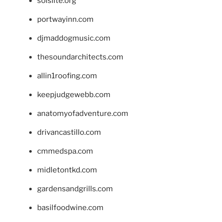
solslite.org
portwayinn.com
djmaddogmusic.com
thesoundarchitects.com
allin1roofing.com
keepjudgewebb.com
anatomyofadventure.com
drivancastillo.com
cmmedspa.com
midletontkd.com
gardensandgrills.com
basilfoodwine.com