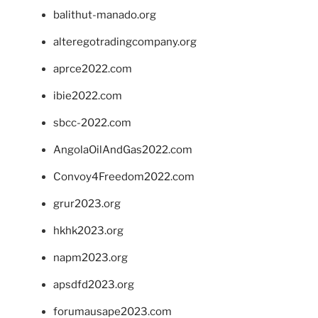
balithut-manado.org
alteregotradingcompany.org
aprce2022.com
ibie2022.com
sbcc-2022.com
AngolaOilAndGas2022.com
Convoy4Freedom2022.com
grur2023.org
hkhk2023.org
napm2023.org
apsdfd2023.org
forumausape2023.com