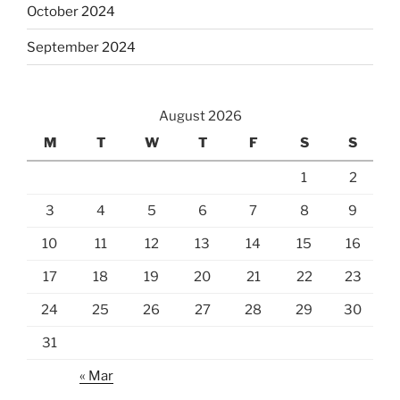
October 2024
September 2024
August 2026
M
T
W
T
F
S
S
1
2
3
4
5
6
7
8
9
10
11
12
13
14
15
16
17
18
19
20
21
22
23
24
25
26
27
28
29
30
31
« Mar