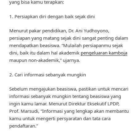
yang bisa kamu terapkan:
1. Persiapkan diri dengan baik sejak dini
Menurut pakar pendidikan, Dr. Ani Yudhoyono,
persiapan yang matang sejak dini sangat penting dalam
mendapatkan beasiswa. “Mulailah persiapanmu sejak
dini, baik itu dalam hal akademik
pengeluaran kamboja
maupun non-akademik,” ujarnya.
2. Cari informasi sebanyak mungkin
Sebelum mengajukan beasiswa, pastikan untuk mencari
informasi sebanyak mungkin tentang beasiswa yang
ingin kamu lamar. Menurut Direktur Eksekutif LPDP,
Prof. Marsudi, “Informasi yang lengkap akan membantu
kamu untuk mengerti persyaratan dan tata cara
pendaftaran.”