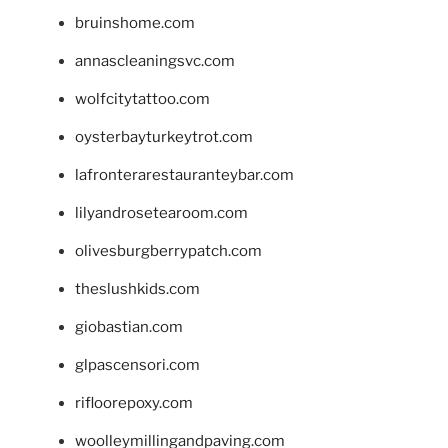
bruinshome.com
annascleaningsvc.com
wolfcitytattoo.com
oysterbayturkeytrot.com
lafronterarestauranteybar.com
lilyandrosetearoom.com
olivesburgberrypatch.com
theslushkids.com
giobastian.com
glpascensori.com
rifloorepoxy.com
woolleymillingandpaving.com