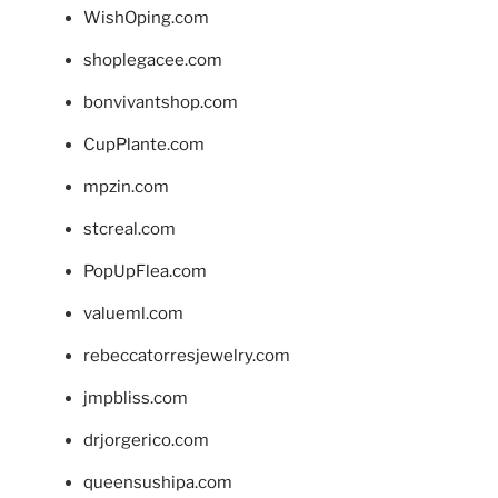
WishOping.com
shoplegacee.com
bonvivantshop.com
CupPlante.com
mpzin.com
stcreal.com
PopUpFlea.com
valueml.com
rebeccatorresjewelry.com
jmpbliss.com
drjorgerico.com
queensushipa.com