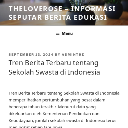
Skip
THELOVEROSE – INFORMASI
to
SEPUTAR BERITA EDUKASI
content
Menu
POSTED
SEPTEMBER 13, 2024
BY
ADMINTHE
ON
Tren Berita Terbaru tentang
Sekolah Swasta di Indonesia
Tren Berita Terbaru tentang Sekolah Swasta di Indonesia
memperlihatkan pertumbuhan yang pesat dalam
beberapa tahun terakhir. Menurut data yang
dikeluarkan oleh Kementerian Pendidikan dan
Kebudayaan, jumlah sekolah swasta di Indonesia terus
meningkat setiap tahunnya.