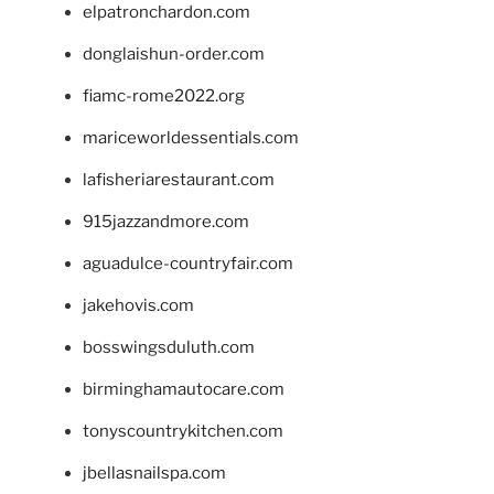
elpatronchardon.com
donglaishun-order.com
fiamc-rome2022.org
mariceworldessentials.com
lafisheriarestaurant.com
915jazzandmore.com
aguadulce-countryfair.com
jakehovis.com
bosswingsduluth.com
birminghamautocare.com
tonyscountrykitchen.com
jbellasnailspa.com