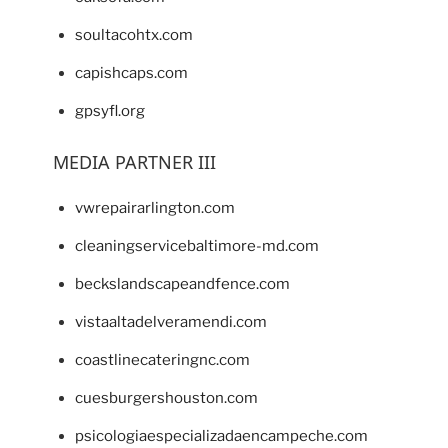
soultacohtx.com
capishcaps.com
gpsyfl.org
MEDIA PARTNER III
vwrepairarlington.com
cleaningservicebaltimore-md.com
beckslandscapeandfence.com
vistaaltadelveramendi.com
coastlinecateringnc.com
cuesburgershouston.com
psicologiaespecializadaencampeche.com