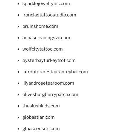
sparklejewelryinc.com
ironcladtattoostudio.com
bruinshome.com
annascleaningsvc.com
wolfcitytattoo.com
oysterbayturkeytrot.com
lafronterarestauranteybar.com
lilyandrosetearoom.com
olivesburgberrypatch.com
theslushkids.com
giobastian.com
glpascensori.com