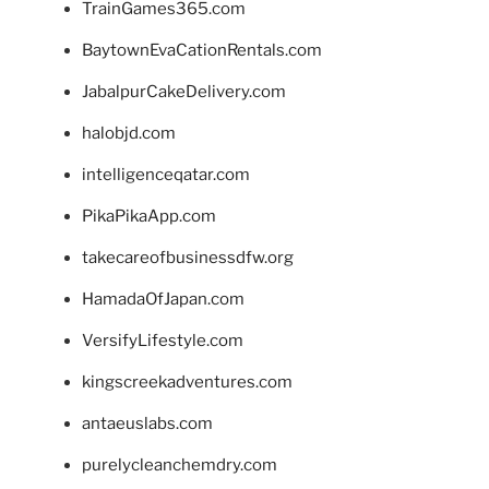
TrainGames365.com
BaytownEvaCationRentals.com
JabalpurCakeDelivery.com
halobjd.com
intelligenceqatar.com
PikaPikaApp.com
takecareofbusinessdfw.org
HamadaOfJapan.com
VersifyLifestyle.com
kingscreekadventures.com
antaeuslabs.com
purelycleanchemdry.com