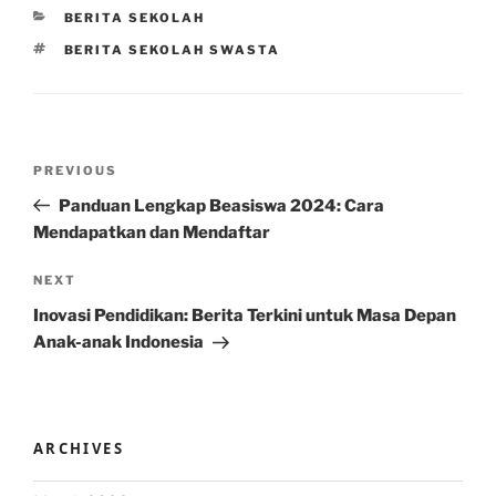
CATEGORIES
BERITA SEKOLAH
TAGS
BERITA SEKOLAH SWASTA
Post
Previous
PREVIOUS
navigation
Post
Panduan Lengkap Beasiswa 2024: Cara
Mendapatkan dan Mendaftar
Next
NEXT
Post
Inovasi Pendidikan: Berita Terkini untuk Masa Depan
Anak-anak Indonesia
ARCHIVES