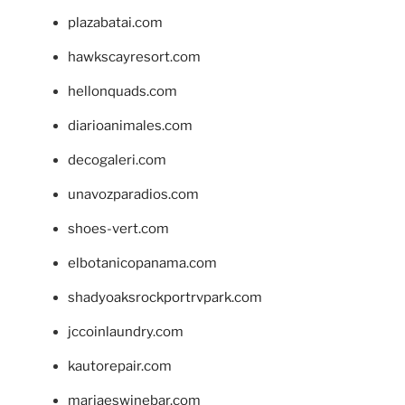
plazabatai.com
hawkscayresort.com
hellonquads.com
diarioanimales.com
decogaleri.com
unavozparadios.com
shoes-vert.com
elbotanicopanama.com
shadyoaksrockportrvpark.com
jccoinlaundry.com
kautorepair.com
marjaeswinebar.com