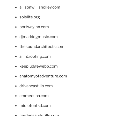
allisonwillisholley.com
solslite.org
portwayinn.com
djmaddogmusic.com
thesoundarchitects.com
allin1roofing.com
keepjudgewebb.com
anatomyofadventure.com
drivancastillo.com
cmmedspa.com
midletontkd.com
gardensandgrills.com