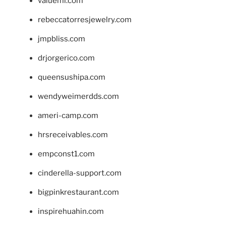
valueml.com
rebeccatorresjewelry.com
jmpbliss.com
drjorgerico.com
queensushipa.com
wendyweimerdds.com
ameri-camp.com
hrsreceivables.com
empconst1.com
cinderella-support.com
bigpinkrestaurant.com
inspirehuahin.com