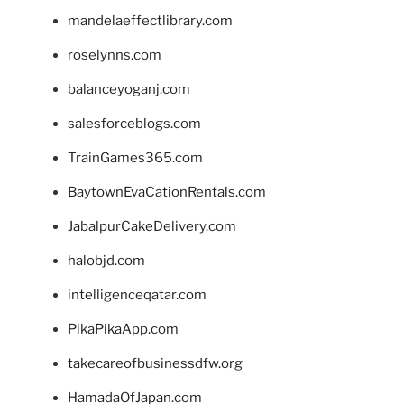
mandelaeffectlibrary.com
roselynns.com
balanceyoganj.com
salesforceblogs.com
TrainGames365.com
BaytownEvaCationRentals.com
JabalpurCakeDelivery.com
halobjd.com
intelligenceqatar.com
PikaPikaApp.com
takecareofbusinessdfw.org
HamadaOfJapan.com