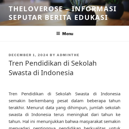
Skip
THELOVEROSE – INFORMASI
to
SEPUTAR BERITA EDUKASI
content
Menu
POSTED
DECEMBER 1, 2024
BY
ADMINTHE
ON
Tren Pendidikan di Sekolah
Swasta di Indonesia
Tren Pendidikan di Sekolah Swasta di Indonesia
semakin berkembang pesat dalam beberapa tahun
terakhir. Menurut data yang dihimpun, jumlah sekolah
swasta di Indonesia terus meningkat dari tahun ke
tahun. Hal ini menunjukkan bahwa masyarakat semakin
menyadari pentingnya pendidikan berkualitas untuk