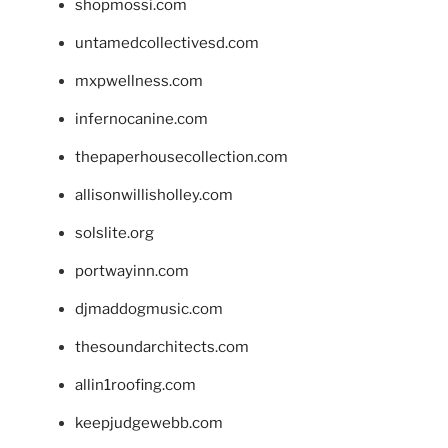
shopmossi.com
untamedcollectivesd.com
mxpwellness.com
infernocanine.com
thepaperhousecollection.com
allisonwillisholley.com
solslite.org
portwayinn.com
djmaddogmusic.com
thesoundarchitects.com
allin1roofing.com
keepjudgewebb.com