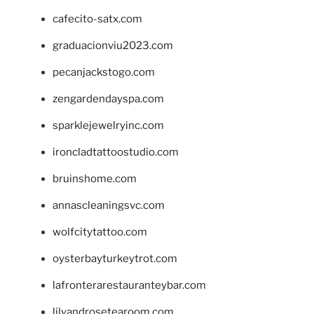
cafecito-satx.com
graduacionviu2023.com
pecanjackstogo.com
zengardendayspa.com
sparklejewelryinc.com
ironcladtattoostudio.com
bruinshome.com
annascleaningsvc.com
wolfcitytattoo.com
oysterbayturkeytrot.com
lafronterarestauranteybar.com
lilyandrosetearoom.com