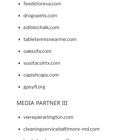
feedstoreva.com
drogopets.com
ediblechalk.com
tabletennisnearme.com
oaksofa.com
soultacohtx.com
capishcaps.com
gpsyfl.org
MEDIA PARTNER III
vwrepairarlington.com
cleaningservicebaltimore-md.com