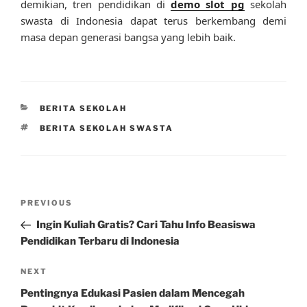
demikian, tren pendidikan di
demo slot pg
sekolah
swasta di Indonesia dapat terus berkembang demi
masa depan generasi bangsa yang lebih baik.
CATEGORIES
BERITA SEKOLAH
TAGS
BERITA SEKOLAH SWASTA
Post
Previous
PREVIOUS
navigation
Post
Ingin Kuliah Gratis? Cari Tahu Info Beasiswa
Pendidikan Terbaru di Indonesia
Next
NEXT
Post
Pentingnya Edukasi Pasien dalam Mencegah