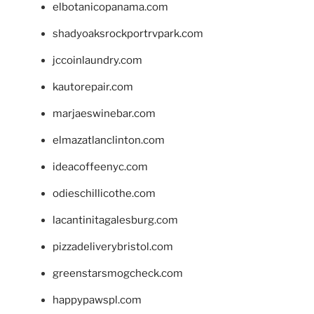
elbotanicopanama.com
shadyoaksrockportrvpark.com
jccoinlaundry.com
kautorepair.com
marjaeswinebar.com
elmazatlanclinton.com
ideacoffeenyc.com
odieschillicothe.com
lacantinitagalesburg.com
pizzadeliverybristol.com
greenstarsmogcheck.com
happypawspl.com