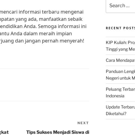
Search
for:
s mencari informasi terbaru mengenai
patan yang ada, manfaatkan sebaik
didikan Anda. Semoga informasi ini
RECENT POST
ntu Anda dalam meraih impian
erjuang dan jangan pernah menyerah!
KIP Kuliah: Pr
Tinggi yang M
Cara Mendapat
Panduan Lengk
Negeri untuk 
Peluang Terba
Indonesia
Update Terbaru
Diketahui?
NEXT
Next
Post
gkat
Tips Sukses Menjadi Siswa di