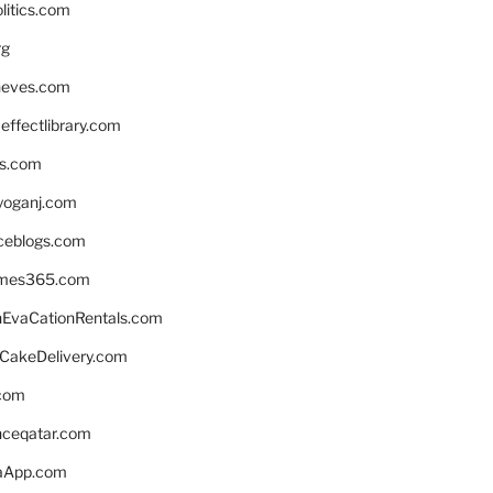
litics.com
rg
neves.com
ffectlibrary.com
ns.com
yoganj.com
rceblogs.com
ames365.com
EvaCationRentals.com
rCakeDelivery.com
.com
enceqatar.com
aApp.com