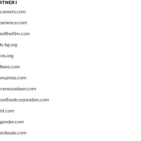
RTNER I
hcareers.com
xperience.com
edthefilm.com
ds-bg.org
ves.org
tees.com
rsexpress.com
venezuelaen.com
oodfoodcorporation.com
nnt.com
gender.com
ardssale.com