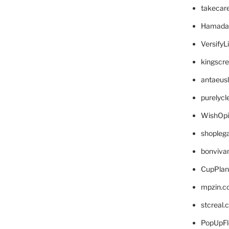
takecar
Hamada
VersifyL
kingscr
antaeus
purelyc
WishOp
shopleg
bonviva
CupPlan
mpzin.c
stcreal.
PopUpFl