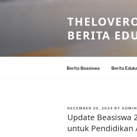
Skip
to
THELOVERO
content
BERITA ED
Berita Beasiswa
Berita Eduka
POSTED
DECEMBER 20, 2024
BY
ADMIN
ON
Update Beasiswa 2
untuk Pendidikan