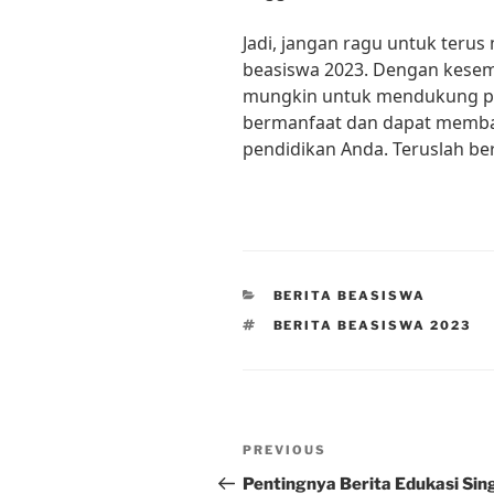
Jadi, jangan ragu untuk teru
beasiswa 2023. Dengan kesem
mungkin untuk mendukung pen
bermanfaat dan dapat memba
pendidikan Anda. Teruslah b
CATEGORIES
BERITA BEASISWA
TAGS
BERITA BEASISWA 2023
Post
Previous
PREVIOUS
navigation
Post
Pentingnya Berita Edukasi Sin