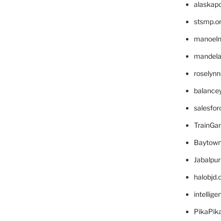
alaskapo
stsmp.o
manoel
mandelae
roselyn
balance
salesfo
TrainG
Baytown
Jabalpu
halobjd
intellig
PikaPik