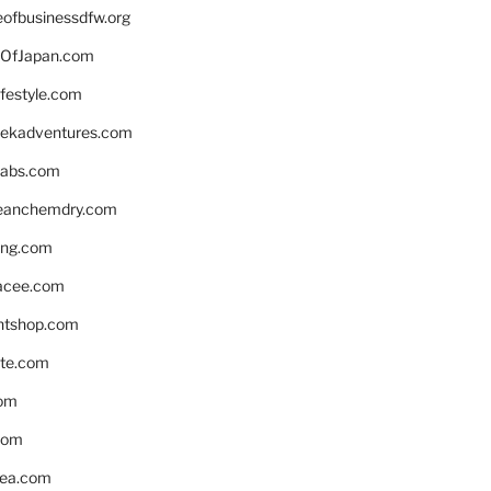
eofbusinessdfw.org
OfJapan.com
ifestyle.com
eekadventures.com
labs.com
leanchemdry.com
ing.com
acee.com
ntshop.com
te.com
om
com
ea.com