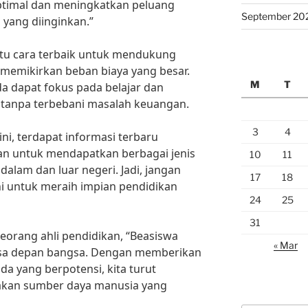
ptimal dan meningkatkan peluang
September 20
yang diinginkan.”
tu cara terbaik untuk mendukung
memikirkan beban biaya yang besar.
M
T
a dapat fokus pada belajar dan
tanpa terbebani masalah keuangan.
3
4
ni, terdapat informasi terbaru
an untuk mendapatkan berbagai jenis
10
11
alam dan luar negeri. Jadi, jangan
17
18
i untuk meraih impian pendidikan
24
25
31
eorang ahli pendidikan, “Beasiswa
« Mar
asa depan bangsa. Dengan memberikan
a yang berpotensi, kita turut
akan sumber daya manusia yang