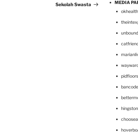
MEDIA PA
Sekolah Swasta
okhealt
theinte
unbound
catfrien
marianli
wayward
pidfloo
bancode
betterm
hingsto
choosea
hoverbo