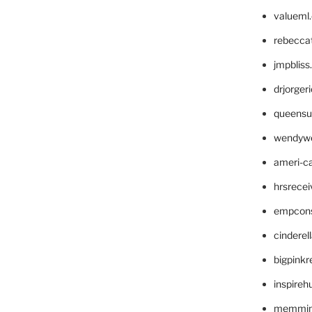
valueml
rebecca
jmpblis
drjorger
queensu
wendyw
ameri-
hrsrece
empcon
cinderel
bigpinkr
inspireh
memming