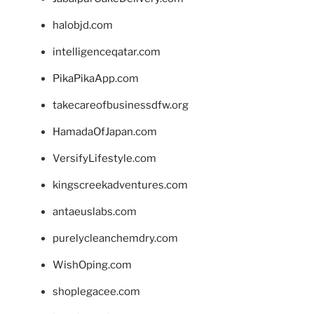
halobjd.com
intelligenceqatar.com
PikaPikaApp.com
takecareofbusinessdfw.org
HamadaOfJapan.com
VersifyLifestyle.com
kingscreekadventures.com
antaeuslabs.com
purelycleanchemdry.com
WishOping.com
shoplegacee.com