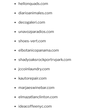
hellonquads.com
diarioanimales.com
decogaleri.com
unavozparadios.com
shoes-vert.com
elbotanicopanama.com
shadyoaksrockportrvpark.com
jccoinlaundry.com
kautorepair.com
marjaeswinebar.com
elmazatlanclinton.com
ideacoffeenyc.com