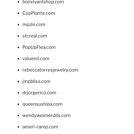
bonvivantshop.com
CupPlante.com
mpzin.com
stcreal.com
PopUpFlea.com
valueml.com
rebeccatorresjewelry.com
jmpbliss.com
drjorgerico.com
queensushipa.com
wendyweimerdds.com
ameri-camp.com