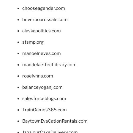
chooseagender.com
hoverboardssale.com
alaskapolitics.com
stsmp.org
manoelneves.com
mandelaeffectlibrary.com
roselynns.com
balanceyoganj.com
salesforceblogs.com
TrainGames365.com
BaytownEvaCationRentals.com
JabalpurCakeDelivery.com