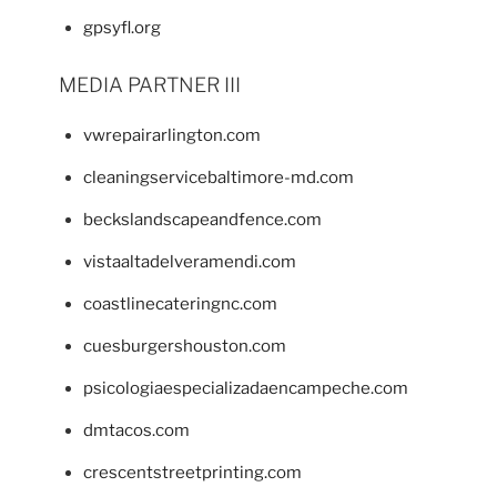
gpsyfl.org
MEDIA PARTNER III
vwrepairarlington.com
cleaningservicebaltimore-md.com
beckslandscapeandfence.com
vistaaltadelveramendi.com
coastlinecateringnc.com
cuesburgershouston.com
psicologiaespecializadaencampeche.com
dmtacos.com
crescentstreetprinting.com