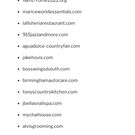
fiamc-rome2022.org
mariceworldessentials.com
lafisheriarestaurant.com
915jazzandmore.com
aguadulce-countryfair.com
jakehovis.com
bosswingsduluth.com
birminghamautocare.com
tonyscountrykitchen.com
jbellasnailspa.com
mychaihouse.com
alvisgrooming.com