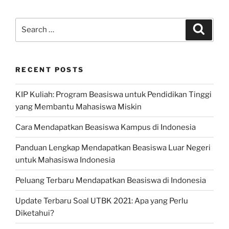
Search
Search
for:
RECENT POSTS
KIP Kuliah: Program Beasiswa untuk Pendidikan Tinggi
yang Membantu Mahasiswa Miskin
Cara Mendapatkan Beasiswa Kampus di Indonesia
Panduan Lengkap Mendapatkan Beasiswa Luar Negeri
untuk Mahasiswa Indonesia
Peluang Terbaru Mendapatkan Beasiswa di Indonesia
Update Terbaru Soal UTBK 2021: Apa yang Perlu
Diketahui?