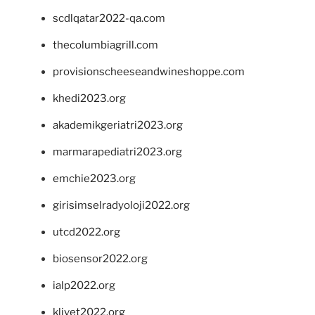
scdlqatar2022-qa.com
thecolumbiagrill.com
provisionscheeseandwineshoppe.com
khedi2023.org
akademikgeriatri2023.org
marmarapediatri2023.org
emchie2023.org
girisimselradyoloji2022.org
utcd2022.org
biosensor2022.org
ialp2022.org
klivet2022.org