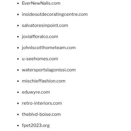
EverNewNails.com
insideoutdecoratingcentre.com
salvatoresinpoint.com
jovialfloralco.com
johnlscotthometeam.com
u-seehomes.com
watersportslagonissi.com
mischieffashion.com
eduwyre.com
retro-interiors.com
theblvd-boise.com
fpet2023.org