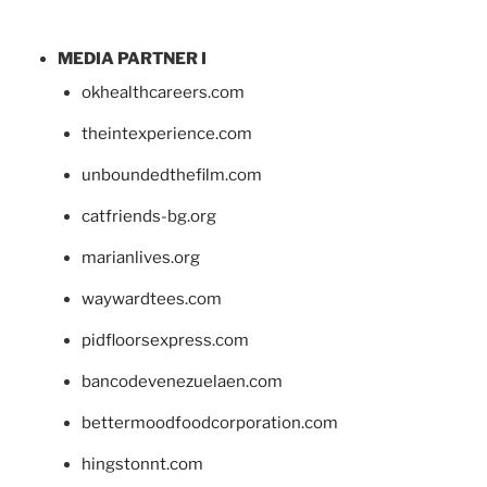
MEDIA PARTNER I
okhealthcareers.com
theintexperience.com
unboundedthefilm.com
catfriends-bg.org
marianlives.org
waywardtees.com
pidfloorsexpress.com
bancodevenezuelaen.com
bettermoodfoodcorporation.com
hingstonnt.com