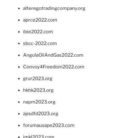
alteregotradingcompany.org
aprce2022.com
ibie2022.com
sbcc-2022.com
AngolaOilAndGas2022.com
Convoy4Freedom2022.com
grur2023.org
hkhk2023.org
napm2023.org
apsdfd2023.org
forumausape2023.com
imkl2023.com