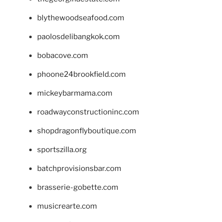
blythewoodseafood.com
paolosdelibangkok.com
bobacove.com
phoone24brookfield.com
mickeybarmama.com
roadwayconstructioninc.com
shopdragonflyboutique.com
sportszilla.org
batchprovisionsbar.com
brasserie-gobette.com
musicrearte.com