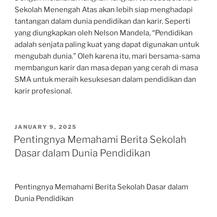
Sekolah Menengah Atas akan lebih siap menghadapi
tantangan dalam dunia pendidikan dan karir. Seperti
yang diungkapkan oleh Nelson Mandela, “Pendidikan
adalah senjata paling kuat yang dapat digunakan untuk
mengubah dunia.” Oleh karena itu, mari bersama-sama
membangun karir dan masa depan yang cerah di masa
SMA untuk meraih kesuksesan dalam pendidikan dan
karir profesional.
POSTED
JANUARY 9, 2025
ON
Pentingnya Memahami Berita Sekolah
Dasar dalam Dunia Pendidikan
Pentingnya Memahami Berita Sekolah Dasar dalam
Dunia Pendidikan