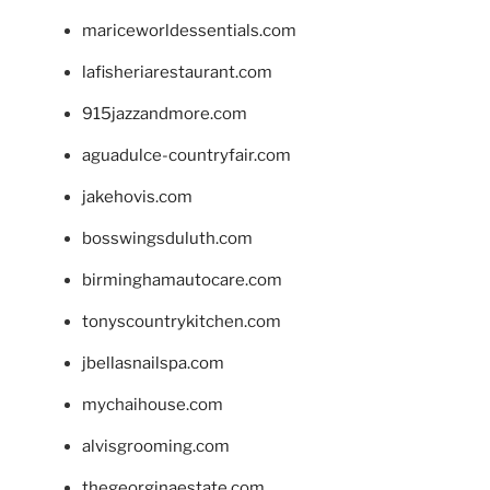
mariceworldessentials.com
lafisheriarestaurant.com
915jazzandmore.com
aguadulce-countryfair.com
jakehovis.com
bosswingsduluth.com
birminghamautocare.com
tonyscountrykitchen.com
jbellasnailspa.com
mychaihouse.com
alvisgrooming.com
thegeorginaestate.com