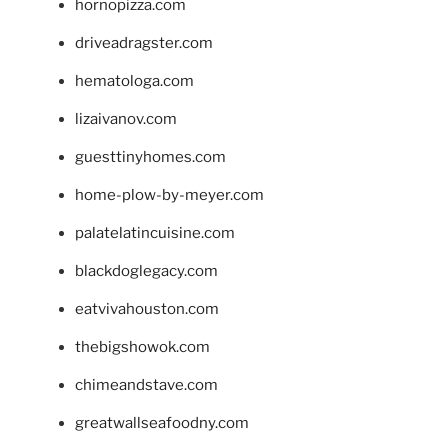
hornopizza.com
driveadragster.com
hematologa.com
lizaivanov.com
guesttinyhomes.com
home-plow-by-meyer.com
palatelatincuisine.com
blackdoglegacy.com
eatvivahouston.com
thebigshowok.com
chimeandstave.com
greatwallseafoodny.com