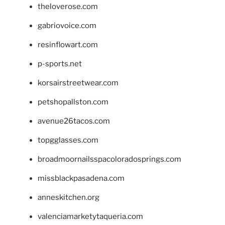
theloverose.com
gabriovoice.com
resinflowart.com
p-sports.net
korsairstreetwear.com
petshopallston.com
avenue26tacos.com
topgglasses.com
broadmoornailsspacoloradosprings.com
missblackpasadena.com
anneskitchen.org
valenciamarketytaqueria.com