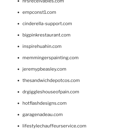
hrsreceivables.com
empconst1.com
cinderella-support.com
bigpinkrestaurant.com
inspirehuahin.com
memmingerspainting.com
jeremypbeasley.com
thesandwichdepotcos.com
drgiggleshouseofpain.com
hotflashdesigns.com
garagenadeau.com
lifestylechauffeurservice.com