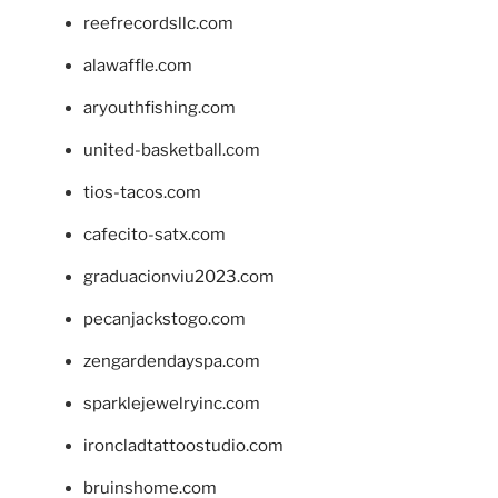
reefrecordsllc.com
alawaffle.com
aryouthfishing.com
united-basketball.com
tios-tacos.com
cafecito-satx.com
graduacionviu2023.com
pecanjackstogo.com
zengardendayspa.com
sparklejewelryinc.com
ironcladtattoostudio.com
bruinshome.com