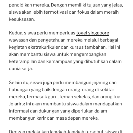
pendidikan mereka. Dengan memiliki tujuan yang jelas,
siswa akan lebih termotivasi dan fokus dalam meraih
kesuksesan.
Kedua, siswa perlu memperluas
togel singapore
wawasan dan pengetahuan mereka melalui berbagai
kegiatan ekstrakurikuler dan kursus tambahan. Hal ini
akan membantu siswa untuk mengembangkan
keterampilan dan kemampuan yang dibutuhkan dalam
dunia kerja.
Selain itu, siswa juga perlu membangun jejaring dan
hubungan yang baik dengan orang-orang di sekitar
mereka, termasuk guru, teman sekelas, dan orang tua.
Jejaring ini akan membantu siswa dalam mendapatkan
informasi dan dukungan yang diperlukan dalam
membangun karir dan masa depan mereka.
Dengan melakukan langkah-langkah tersebut, siswa di