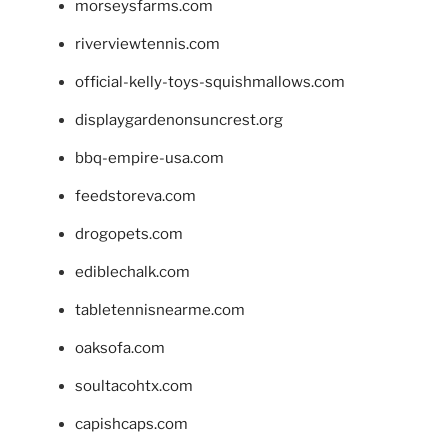
morseysfarms.com
riverviewtennis.com
official-kelly-toys-squishmallows.com
displaygardenonsuncrest.org
bbq-empire-usa.com
feedstoreva.com
drogopets.com
ediblechalk.com
tabletennisnearme.com
oaksofa.com
soultacohtx.com
capishcaps.com