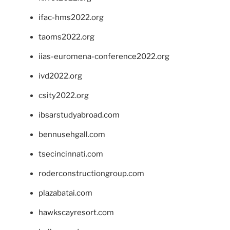
ifac-hms2022.org
taoms2022.org
iias-euromena-conference2022.org
ivd2022.org
csity2022.org
ibsarstudyabroad.com
bennusehgall.com
tsecincinnati.com
roderconstructiongroup.com
plazabatai.com
hawkscayresort.com