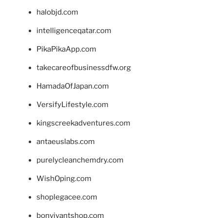
halobjd.com
intelligenceqatar.com
PikaPikaApp.com
takecareofbusinessdfw.org
HamadaOfJapan.com
VersifyLifestyle.com
kingscreekadventures.com
antaeuslabs.com
purelycleanchemdry.com
WishOping.com
shoplegacee.com
bonvivantshop.com